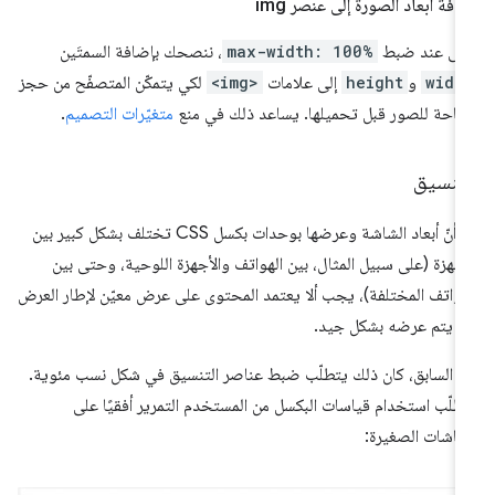
افة أبعاد الصورة إلى عنصر img
تى عند ضبط
max-width: 100%
، ننصحك بإضافة السمتَين
widt
و
height
إلى علامات
<img>
لكي يتمكّن المتصفّح من حجز
احة للصور قبل تحميلها. يساعد ذلك في منع
متغيّرات التصميم
.
لتنسيق
بما أنّ أبعاد الشاشة وعرضها بوحدات بكسل CSS تختلف بشكل كبير بين
أجهزة (على سبيل المثال، بين الهواتف والأجهزة اللوحية، وحتى بين
هواتف المختلفة)، يجب ألا يعتمد المحتوى على عرض معيّن لإطار العرض
 يتم عرضه بشكل جيد.
 السابق، كان ذلك يتطلّب ضبط عناصر التنسيق في شكل نسب مئوية.
طلّب استخدام قياسات البكسل من المستخدم التمرير أفقيًا على
شاشات الصغيرة: