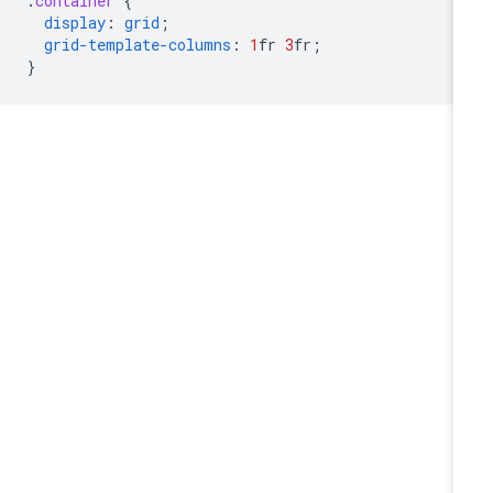
.
container
{
display
:
grid
;
grid-template-columns
:
1
fr
3
fr
;
}