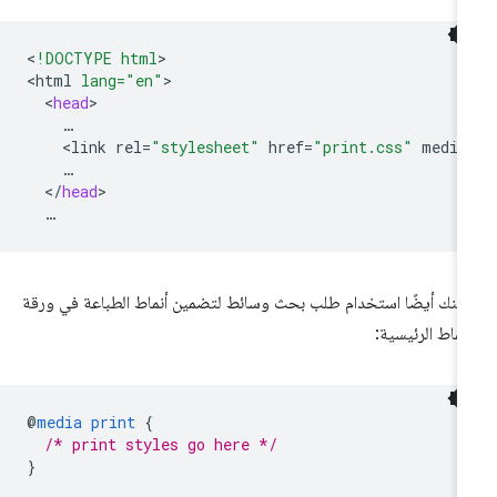
<
!DOCTYPE html
>

<
html
lang="en"
<
head
<
link
rel
=
"stylesheet"
href
=
"print.css"
media
<
/
head
كنك أيضًا استخدام طلب بحث وسائط لتضمين أنماط الطباعة في ورقة
أنماط الرئيسية:
@
media
print
{
/* print styles go here */
}