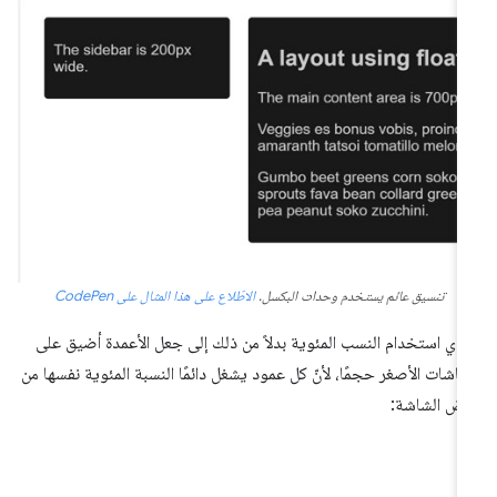
تنسيق عائم يستخدم وحدات البكسل.
الاطّلاع على هذا المثال على CodePen
دي استخدام النسب المئوية بدلاً من ذلك إلى جعل الأعمدة أضيق على
شاشات الأصغر حجمًا، لأنّ كل عمود يشغل دائمًا النسبة المئوية نفسها من
ض الشاشة: