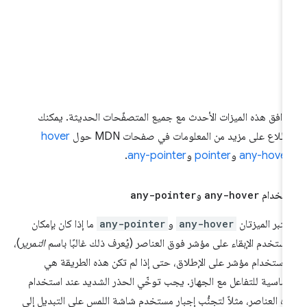
وافق هذه الميزات الأحدث مع جميع المتصفّحات الحديثة. يمكنك
اطّلاع على مزيد من المعلومات في صفحات MDN حول
hover
any-hover
و
pointer
و
any-pointer
.
تخدام
any-hover
و
any-pointer
تبر الميزتان
any-hover
و
any-pointer
ما إذا كان بإمكان
مستخدم الإبقاء على مؤشر فوق العناصر (يُعرف ذلك غالبًا باسم
التمرير
)،
 استخدام مؤشر على الإطلاق، حتى إذا لم تكن هذه الطريقة هي
أساسية للتفاعل مع الجهاز. يجب توخّي الحذر الشديد عند استخدام
ه العناصر، مثلاً لتجنُّب إجبار مستخدم شاشة اللمس على التبديل إلى