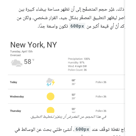
د ذلك، غيِّر حجم المتصفّح إلى أن تظهر مساحة بيضاء كبيرة بين
عناصر ليظهر التطبيق المصغّر بشكل جيد. القرار شخصي، ولكن من
مؤكد أنّ أي قيمة أكبر من
600px
تكون واسعة جدًا.
في هذا الحجم، من المفترض أن يتغيّر تخطيط التطبيق.
دراج نقطة توقّف عند
600px
، أنشئ طلبَي بحث عن الوسائط في