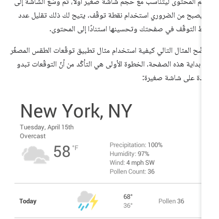
ِّم المحتوى ليتناسب مع حجم شاشة صغير أولاً، ثم وسِّع الشاشة إلى
 يصبح من الضروري استخدام نقطة توقّف. يتيح لك ذلك تقليل عدد
اط التوقّف في صفحتك وتحسينها استنادًا إلى المحتوى.
ضّح المثال التالي كيفية استخدام مثال تطبيق توقّعات الطقس المصغّر
 بداية هذه الصفحة. الخطوة الأولى هي التأكّد من أنّ التوقّعات تبدو
دة على شاشة صغيرة: