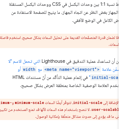
ضبط نسبة 1:1 بين وحدات البكسل في CSS ووحدات البكسل المستقلة
 الجهاز بغض النظر عن اتجاه الجهاز، ما يتيح للصفحة الاستفادة من
عرض الكامل في الوضع الأفقي.
ظة:
لضمان قدرة المتصفّحات القديمة على تحليل السمات بشكل صحيح، استخدِم فاصلة
 السمات.
كن أن تساعدك عملية التدقيق في Lighthouse
التي تحمل الاسم "لا
ضمّن علامة
<meta name="viewport">
مع
width
أو
initial-scal
"
في إتمام عملية التأكّد من أنّ مستندات HTML
تخدم العلامة الوصفية الخاصة بمنطقة العرض بشكل صحيح.
بالإضافة إلى
، تتوفّر أيضًا السمات
و
maximum-
minimum-scale
initial-scale
. لا ننصح باستخدام هذه السمات لأنّها قد تمنع المستخدم من تكبير
user-scalable
رض، ما قد يؤدي إلى حدوث مشاكل متعلّقة بإمكانية الوصول.