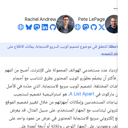
Rachel Andrew
Pete LePage
ملاحظة:
للتعمّق في موضوع تصميم الويب السريع الاستجابة، يمكنك الاطّلاع على
تعلم التصميم
.
 ازدياد عدد مستخدمي الهواتف المحمولة على الإنترنت، أصبح من المهم
ثر فأكثر أن يصمّم مطوّرو الويب المحتوى بطرق تتناسب مع أحجام
شاشات المختلفة. تصميم الويب سريع الاستجابة، الذي حدّده في الأصل
ثان ماركوت في
A List Apart
، هو استراتيجية تصميم تستجيب
حتياجات المستخدمين وإمكانات أجهزتهم من خلال تغيير تصميم الموقع
إلكتروني ليتناسب مع الجهاز المستخدَم. على سبيل المثال، قد يعرض
قع إلكتروني سريع الاستجابة المحتوى في عرض من عمود واحد على
هاتف، وعمودين على الجهاز اللوحي، وثلاثة أو أربعة أعمدة على