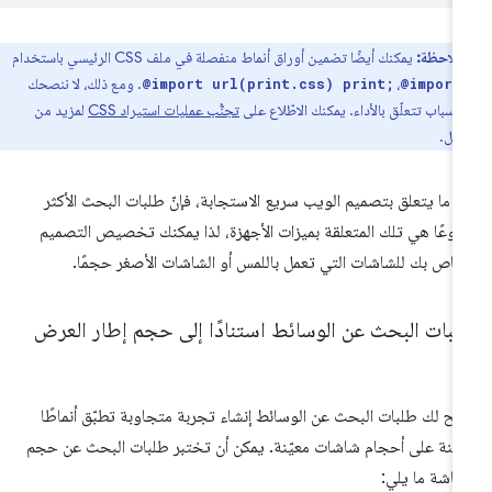
ملاحظة:
يمكنك أيضًا تضمين أوراق أنماط منفصلة في ملف CSS الرئيسي باستخدام
،
. ومع ذلك، لا ننصحك
@import url(print.css) print;
@import
لأسباب تتعلّق بالأداء. يمكنك الاطّلاع على
تجنُّب عمليات استيراد CSS
لمزيد من
صيل.
 ما يتعلق بتصميم الويب سريع الاستجابة، فإنّ طلبات البحث الأكثر
وعًا هي تلك المتعلقة بميزات الأجهزة، لذا يمكنك تخصيص التصميم
خاص بك للشاشات التي تعمل باللمس أو الشاشات الأصغر حجمًا.
لبات البحث عن الوسائط استنادًا إلى حجم إطار العرض
يح لك طلبات البحث عن الوسائط إنشاء تجربة متجاوبة تطبّق أنماطًا
يّنة على أحجام شاشات معيّنة. يمكن أن تختبر طلبات البحث عن حجم
شاشة ما يلي: