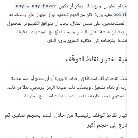
تخدام الماوس. ومع ذلك، يمكن أن يكون
any-hover
و
any-
pointe
مفيدَين إذا كان من المهم تحديد نوع الجهاز الذي يستخدمه
د المستخدمين. على سبيل المثال، يجب أن يتوافق الكمبيوتر المحمول
ذي يتضمّن شاشة تعمل باللمس ولوحة تتبُّع مع المؤشرات الدقيقة
لخشنة، بالإضافة إلى إمكانية التمرير بدون النقر.
يفية اختيار نقاط التوقّف
 تحدّد نقاط توقّف استنادًا إلى فئات الأجهزة أو أي منتج أو اسم علامة
ارية أو نظام تشغيل. ويصعّب ذلك صيانة الرمز البرمجي. بدلاً من ذلك،
 المحتوى يحدّد طريقة تغيير تصميمه ليتناسب مع الحاوية.
ختيار نقاط توقّف رئيسية من خلال البدء بحجم صغير، ثم
تدرّج إلى حجم أكبر