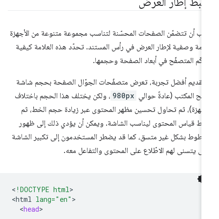
بط إطار العرض
ب أن تتضمّن الصفحات المحسّنة لتناسب مجموعة متنوعة من الأجهزة
امة وصفية لإطار العرض في رأس المستند. تحدّد هذه العلامة كيفية
كّم المتصفّح في أبعاد الصفحة وحجمها.
تقديم أفضل تجربة، تعرض متصفّحات الجوّال الصفحة بحجم شاشة
ح المكتب (عادةً حوالي
980px
، ولكن يختلف هذا الحجم باختلاف
أجهزة)، ثم تحاول تحسين مظهر المحتوى عبر زيادة حجم الخط، ثم
ط قياس المحتوى ليناسب الشاشة. ويمكن أن يؤدي ذلك إلى ظهور
خطوط بشكل غير متسق، كما قد يضطر المستخدمون إلى تكبير الشاشة
ى يتسنى لهم الاطّلاع على المحتوى والتفاعل معه.
<
!DOCTYPE html
>

<
html
lang="en"
<
head