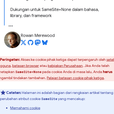
Dukungan untuk SameSite=None dalam bahasa,
library, dan framework
Rowan Merewood
Peringatan:
Akses ke cookie pihak ketiga dapat terpengaruh oleh
sete
ngguna
,
batasan browser
atau
kebijakan Perusahaan
. Jika Anda telah
netapkan
pada cookie Anda di masa lalu, Anda
harus
SameSite=None
gambil tindakan tambahan.
Pelajari batasan cookie pihak ketiga
.
Catatan:
Halaman ini adalah bagian dari rangkaian artikel tentang
perubahan atribut cookie
yang mencakup:
SameSite
Memahami cookie