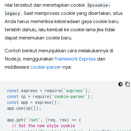
nilai tersebut dan menetapkan cookie
3pcookie-
legacy
. Saat memproses cookie yang disertakan, situs
Anda harus memeriksa keberadaan gaya cookie baru
terlebih dahulu, lalu kembali ke cookie lama jika tidak
dapat menemukan cookie baru.
Contoh berikut menunjukkan cara melakukannya di
Node.js, menggunakan
framework Express
dan
middleware
cookie-parser
-nya:
const
express
=
require
(
'express'
);
const
cp
=
require
(
'cookie-parser'
);
const
app
=
express
();
app
.
use
(
cp
());
app
.
get
(
'/set'
,
(
req
,
res
)
=
>
{
// Set the new style cookie