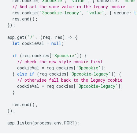
res
.
cookie
(
'3pcookie'
,
'value'
,
{
sameSite
:
'none
// And set the same value in the legacy cookie
res
.
cookie
(
'3pcookie-legacy'
,
'value'
,
{
secure
:
t
res
.
end
();
});
app
.
get
(
'/'
,
(
req
,
res
)
=
>
{
let
cookieVal
=
null
;
if
(
req
.
cookies
[
'3pcookie'
])
{
// check the new style cookie first
cookieVal
=
req
.
cookies
[
'3pcookie'
];
}
else
if
(
req
.
cookies
[
'3pcookie-legacy'
])
{
// otherwise fall back to the legacy cookie
cookieVal
=
req
.
cookies
[
'3pcookie-legacy'
];
}
res
.
end
();
});
app
.
listen
(
process
.
env
.
PORT
);