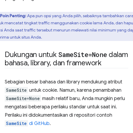
Poin Penting:
Apa pun opsi yang Anda pilih, sebaiknya tambahkan car
uk mencatat tingkat traffic menggunakan cookie lama Anda, dan hap
usi Anda saat traffic tersebut menurun melewati nilai minimum yang da
erima untuk situs Anda.
Dukungan untuk
Same
Site=None
dalam
bahasa
,
library
,
dan framework
Sebagian besar bahasa dan library mendukung atribut
SameSite
untuk cookie. Namun, karena penambahan
SameSite=None
masih relatif baru, Anda mungkin perlu
mengatasi beberapa perilaku standar untuk saat ini.
Perilaku ini didokumentasikan di repositori contoh
SameSite
di GitHub
.