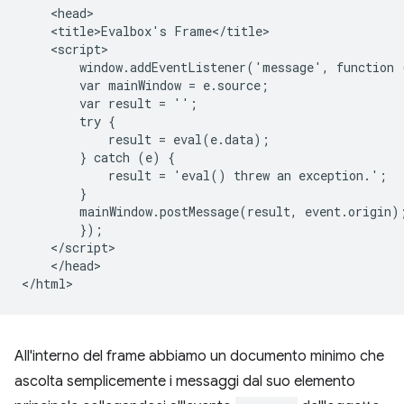
    <head>

    <title>Evalbox's Frame</title>

    <script>

        window.addEventListener('message', function (
        var mainWindow = e.source;

        var result = '';

        try {

            result = eval(e.data);

        } catch (e) {

            result = 'eval() threw an exception.';

        }

        mainWindow.postMessage(result, event.origin);
        });

    </script>

    </head>

All'interno del frame abbiamo un documento minimo che
ascolta semplicemente i messaggi dal suo elemento