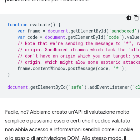
function
evaluate
()
{
var
frame
=
document
.
getElementById
(
'sandboxed'
)
var
code
=
document
.
getElementById
(
'code'
).
value
// Note that we're sending the message to "*", r
// origin. Sandboxed iframes which lack the 'all
// don't have an origin which you can target: yo
// origin, which might alow some esoteric attack
frame
.
contentWindow
.
postMessage
(
code
,
'*'
);
}
document
.
getElementById
(
'safe'
).
addEventListener
(
'c
Facile, no? Abbiamo creato un'API di valutazione molto
semplice e possiamo essere certi che il codice valutato
non abbia accesso a informazioni sensibili come i cookie
o lo spazio di archiviazione DOM. Allo stesso modo, il