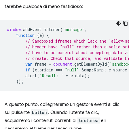
farebbe qualcosa di meno fastidioso:
window
.
addEventListener
(
'message'
,
function
(
e
)
{
// Sandboxed iframes which lack the 'allow-s
// header have "null" rather than a valid or
// have to be careful about accepting data v
// create. Check that source, and validate t
var
frame
=
document
.
getElementById
(
'sandbox
if
(
e
.
origin
===
"null"
&
amp
;
&
amp
;
e
.
source
alert
(
'Result: '
+
e
.
data
);
});
A questo punto, collegheremo un gestore eventi ai clic
sul pulsante
button
. Quando l'utente fa clic,
acquisiremo i contenuti correnti di
textarea
e li
passeremo al frame per l'esecuzione: