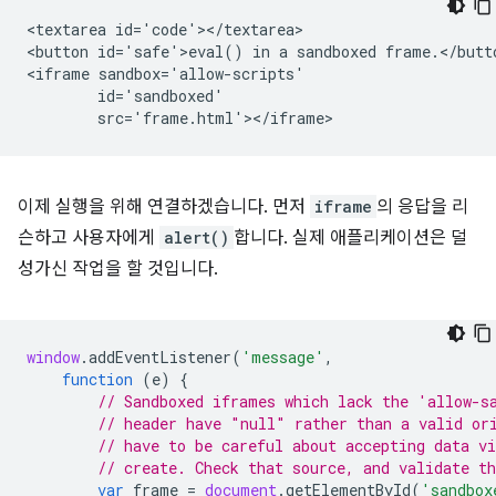
<textarea id='code'></textarea>

<button id='safe'>eval() in a sandboxed frame.</butto
<iframe sandbox='allow-scripts'

        id='sandboxed'

이제 실행을 위해 연결하겠습니다. 먼저
iframe
의 응답을 리
슨하고 사용자에게
alert()
합니다. 실제 애플리케이션은 덜
성가신 작업을 할 것입니다.
window
.
addEventListener
(
'message'
,
function
(
e
)
{
// Sandboxed iframes which lack the 'allow-s
// header have "null" rather than a valid or
// have to be careful about accepting data v
// create. Check that source, and validate t
var
frame
=
document
.
getElementById
(
'sandbox