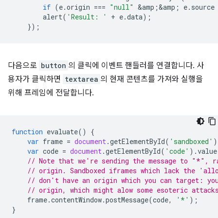
if
(
e
.
origin
===
"null"
&
amp
;
&
amp
;
e
.
source
alert
(
'Result: '
+
e
.
data
);
});
다음으로
button
의 클릭에 이벤트 핸들러를 연결합니다. 사
용자가 클릭하면
textarea
의 현재 콘텐츠를 가져와 실행을
위해 프레임에 전달합니다.
function
evaluate
()
{
var
frame
=
document
.
getElementById
(
'sandboxed'
)
var
code
=
document
.
getElementById
(
'code'
).
value
// Note that we're sending the message to "*", r
// origin. Sandboxed iframes which lack the 'all
// don't have an origin which you can target: yo
// origin, which might alow some esoteric attack
frame
.
contentWindow
.
postMessage
(
code
,
'*'
);
}