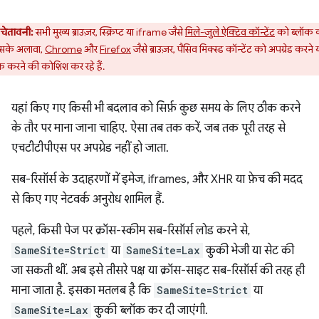
चेतावनी:
सभी मुख्य ब्राउज़र, स्क्रिप्ट या iframe जैसे
मिले-जुले ऐक्टिव कॉन्टेंट
को ब्लॉक 
 इसके अलावा,
Chrome
और
Firefox
जैसे ब्राउज़र, पैसिव मिक्स्ड कॉन्टेंट को अपग्रेड करने 
क करने की कोशिश कर रहे हैं.
यहां किए गए किसी भी बदलाव को सिर्फ़ कुछ समय के लिए ठीक करने
के तौर पर माना जाना चाहिए. ऐसा तब तक करें, जब तक पूरी तरह से
एचटीटीपीएस पर अपग्रेड नहीं हो जाता.
सब-रिसॉर्स के उदाहरणों में इमेज, iframes, और XHR या फ़ेच की मदद
से किए गए नेटवर्क अनुरोध शामिल हैं.
पहले, किसी पेज पर क्रॉस-स्कीम सब-रिसॉर्स लोड करने से,
SameSite=Strict
या
SameSite=Lax
कुकी भेजी या सेट की
जा सकती थीं. अब इसे तीसरे पक्ष या क्रॉस-साइट सब-रिसॉर्स की तरह ही
माना जाता है. इसका मतलब है कि
SameSite=Strict
या
SameSite=Lax
कुकी ब्लॉक कर दी जाएंगी.