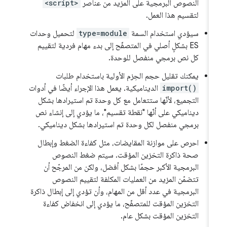
النصوص البرمجية على المزيد من عناصر
<script>
لتقسيم هذا العمل.
سيؤدي استخدام السمة
type=module
لتحميل وحدات
ES بشكلٍ أصلي في المتصفّح إلى بدء مهام فردية لتقييم
كل نص برمجي منفصل للوحدة.
يمكنك تقليل حجم الحِزم الأولية باستخدام طلبات
import()
الديناميكية. يعمل هذا الإجراء أيضًا في أدوات
التجميع، لأنّها ستتعامل مع كل وحدة تم استيرادها بشكل
ديناميكي على أنّها "نقطة تقسيم"، ما يؤدي إلى إنشاء نص
برمجي منفصل لكل وحدة تم استيرادها بشكل ديناميكي.
احرص على موازنة المقايضات، مثل كفاءة الضغط وإبطال
صحة ذاكرة التخزين المؤقت. سيتم ضغط النصوص
البرمجية الأكبر حجمًا بشكل أفضل، ولكن من المرجّح أن
تتضمّن المزيد من العمليات المكلفة لتقييم النصوص
البرمجية في عدد أقل من المهام، وأن تؤدي إلى إبطال ذاكرة
التخزين المؤقت للمتصفّح، ما يؤدي إلى انخفاض كفاءة
التخزين المؤقت بشكل عام.