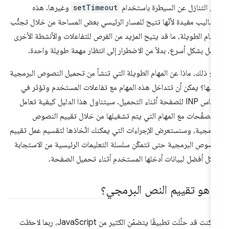
ل التنازل عن السيطرة باستخدام
setTimeout
وغيرها. هذه
أساليب مفيدة لأنّها تتيح للمسار الرئيسي بعض المساحة من خلال تجنُّب
مهام الطويلة، ما قد يتيح المزيد من الفرص للتفاعلات والأنشطة الأخرى
عمل بشكل أسرع، بدلاً من الاضطرار إلى انتظار مهمة طويلة واحدة.
ع ذلك، ماذا عن المهام الطويلة التي تنشأ من تحميل النصوص البرمجية
سها؟ يمكن أن تتداخل هذه المهام مع تفاعلات المستخدم وتؤثر في
مقياس INP للصفحة أثناء التحميل. سيتناول هذا الدليل كيفية تعامل
متصفّحات مع المهام التي يتم تشغيلها من خلال تقييم النصوص
برمجية، وسنستعرض الإجراءات التي يمكنك اتّخاذها لتقسيم عمل تقييم
نصوص البرمجية حتى تتمكّن سلسلة التعليمات الرئيسية من الاستجابة
كل أفضل لبيانات أدخلها المستخدم أثناء تحميل الصفحة.
ا هو تقييم النص البرمجي؟
إذا كنت قد حلّلت تطبيقًا يتضمّن الكثير من JavaScript، ربما لاحظت