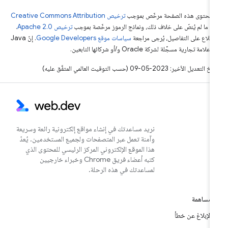
ّ محتوى هذه الصفحة مرخّص بموجب
ترخيص Creative Commons Attribution
4‏
ما لم يُنصّ على خلاف ذلك، ونماذج الرموز مرخّصة بموجب
ترخيص Apache 2.0‏
.
اطّلاع على التفاصيل، يُرجى مراجعة
سياسات موقع Google Developers‏
. إنّ Java
لامة تجارية مسجَّلة لشركة Oracle و/أو شركائها التابعين.
التعديل الأخير: 2023-05-09 (حسب التوقيت العالمي المتفَّق عليه)
نريد مساعدتك في إنشاء مواقع إلكترونية رائعة وسريعة
وآمنة تعمل عبر المتصفحات ولجميع المستخدمين. يُعدّ
هذا الموقع الإلكتروني المركز الرئيسي للمحتوى الذي
كتبه أعضاء فريق Chrome وخبراء خارجيين
لمساعدتك في هذه الرحلة.
مساهمة
الإبلاغ عن خطأ