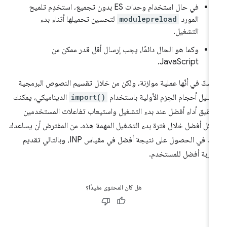
في حال استخدام وحدات ES بدون تجميع، استخدِم تلميح
المورد
modulepreload
لتحسين تحميلها أثناء بدء
التشغيل.
وكما هو الحال دائمًا، يجب إرسال أقل قدر ممكن من
JavaScript.
 شكّ في أنّها عملية موازنة، ولكن من خلال تقسيم النصوص البرمجية
قليل أحجام الحِزم الأولية باستخدام
import()
الديناميكي، يمكنك
قيق أداء أفضل عند بدء التشغيل واستيعاب تفاعلات المستخدمين
كل أفضل خلال فترة بدء التشغيل المهمة هذه. من المفترض أن يساعدك
ذلك في الحصول على نتيجة أفضل في مقياس INP، وبالتالي تقديم
ربة أفضل للمستخدم.
هل كان المحتوى مفيدًا؟