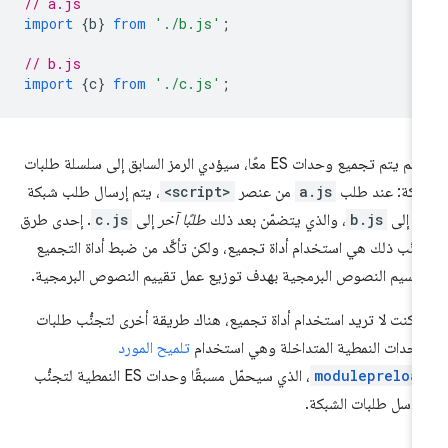
// a.js
import
{
b
}
from
'./b.js'
;
// b.js
import
{
c
}
from
'./c.js'
;
إذا لم يتم تجميع وحدات ES معًا، سيؤدي الرمز السابق إلى سلسلة طلبات
كة: عند طلب
a.js
من عنصر
<script>
، يتم إرسال طلب شبكة
ر إلى
b.js
، والذي يتضمّن بعد ذلك
طلبًا آخر
إلى
c.js
. إحدى طرق
نُّب ذلك هي استخدام أداة تجميع، ولكن تأكَّد من ضبط أداة التجميع
قسيم النصوص البرمجية بهدف توزيع عمل تقييم النصوص البرمجية.
ا كنت لا تريد استخدام أداة تجميع، هناك طريقة أخرى لتجنُّب طلبات
وحدات النمطية المتداخلة وهي استخدام
تلميح المورد
modulepreloa
، الذي سيحمّل مسبقًا وحدات ES النمطية لتجنُّب
اسل طلبات الشبكة.