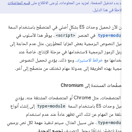
طاء بدء تشغيل الصفحة. لمزيد من المعلومات، يُرجى الاطّلاع على
قسم المفاضلات
ت
لاحقًا في هذا الدليل.
 الآن تحميل وحدات ES بشكلٍ أصلي في المتصفّح باستخدام السمة
type=modul
في العنصر
<script>
. يوفّر هذا الأسلوب في
ميل النصوص البرمجية بعض المزايا للمطوّرين، مثل عدم الحاجة إلى
ويل الرموز البرمجية لاستخدامها في مرحلة الإنتاج، خاصةً عند
تخدامها مع
خرائط الاستيراد
. ومع ذلك، يؤدي تحميل النصوص
برمجية بهذه الطريقة إلى جدولة مهام تختلف من متصفّح إلى آخر.
متصفّحات المستندة إلى Chromium
في المتصفحات، مثل Chrome أو المتصفحات المشتقة منه، يؤدي
يل وحدات ES باستخدام السمة
type=module
إلى إنشاء أنواع
تلفة من المهام عن تلك التي تظهر عادةً عند عدم استخدام
type=modul
. على سبيل المثال، سيتم تنفيذ مهمة لكل نص برمجي
وحدة تتضمّن نشاطًا يحمل التصنيف
تجميع الوحدة
.