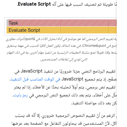
امًا طويلة تم تصنيف السبب فيها على أنّه
Evaluate Script
.
عملية تقييم النص البرمجي كما هو موضّح في أداة تحليل الأداء في &quot;أدوات مطوّري
البرامج في Chrome&quot; في هذه الحالة، يكون العمل كافيًا للتسبّب في مهمة يستغرق
نفيذها وقتًا طويلاً تمنع سلسلة التعليمات الرئيسية من تنفيذ مهام أخرى، بما في ذلك المهام
التي تؤدي إلى تفاعلات المستخدمين.
يُعدّ تقييم البرنامج النصي جزءًا ضروريًا من تنفيذ JavaScript في
متصفّح، إذ يتم تجميع JavaScript
في الوقت المناسب قبل التنفيذ
.
د تقييم نص برمجي، يتم أولاً تحليله بحثًا عن الأخطاء. إذا لم يعثر
محلّل على أخطاء، يتم بعد ذلك تجميع النص البرمجي في
رمز بايت
،
مكن بعد ذلك مواصلة التنفيذ.
ى الرغم من أنّ تقييم النصوص البرمجية ضروري، إلا أنّه قد يسبّب
اكل، لأنّ المستخدمين قد يحاولون التفاعل مع الصفحة بعد عرضها