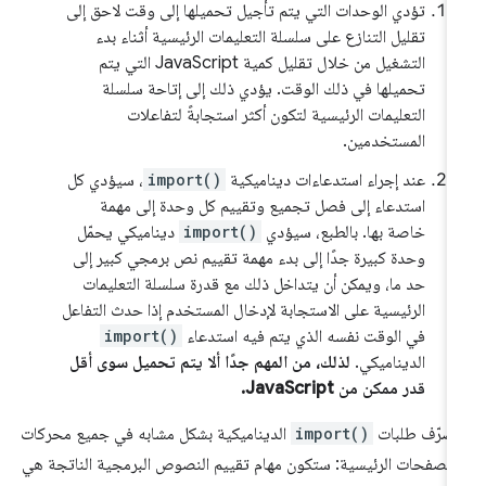
تؤدي الوحدات التي يتم تأجيل تحميلها إلى وقت لاحق إلى
تقليل التنازع على سلسلة التعليمات الرئيسية أثناء بدء
التشغيل من خلال تقليل كمية JavaScript التي يتم
تحميلها في ذلك الوقت. يؤدي ذلك إلى إتاحة سلسلة
التعليمات الرئيسية لتكون أكثر استجابةً لتفاعلات
المستخدمين.
عند إجراء استدعاءات ديناميكية
import()
، سيؤدي كل
استدعاء إلى فصل تجميع وتقييم كل وحدة إلى مهمة
خاصة بها. بالطبع، سيؤدي
import()
ديناميكي يحمّل
وحدة كبيرة جدًا إلى بدء مهمة تقييم نص برمجي كبير إلى
حد ما، ويمكن أن يتداخل ذلك مع قدرة سلسلة التعليمات
الرئيسية على الاستجابة لإدخال المستخدم إذا حدث التفاعل
في الوقت نفسه الذي يتم فيه استدعاء
import()
الديناميكي.
لذلك، من المهم جدًا ألا يتم تحميل سوى أقل
قدر ممكن من JavaScript.
صرّف طلبات
import()
الديناميكية بشكل مشابه في جميع محركات
متصفحات الرئيسية: ستكون مهام تقييم النصوص البرمجية الناتجة هي