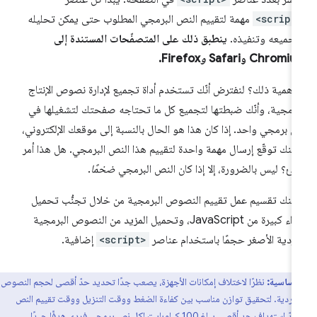
<script
مهمة لتقييم النص البرمجي المطلوب حتى يمكن تحليله
جميعه وتنفيذه.
ينطبق ذلك على المتصفّحات المستندة إلى
Chromi وSafari
و
Firefox.
 أهمية ذلك؟ لنفترض أنّك تستخدم أداة تجميع لإدارة نصوص الإنتاج
برمجية، وأنّك ضبطتها لتجميع كل ما تحتاجه صفحتك لتشغيلها في
 برمجي واحد. إذا كان هذا هو الحال بالنسبة إلى موقعك الإلكتروني،
كنك توقّع إرسال مهمة واحدة لتقييم هذا النص البرمجي. هل هذا أمر
ئ؟ ليس بالضرورة، إلا إذا كان النص البرمجي
ضخمًا
.
كنك تقسيم عمل تقييم النصوص البرمجية من خلال تجنُّب تحميل
أجزاء كبيرة من JavaScript، وتحميل المزيد من النصوص البرمجية
فردية الأصغر حجمًا باستخدام عناصر
<script>
إضافية.
 أساسية:
نظرًا لاختلاف إمكانات الأجهزة، يصعب جدًا تحديد حدّ أقصى لحجم النصوص
الفردية. لتحقيق توازن مناسب بين كفاءة الضغط ووقت التنزيل ووقت تقييم النص
اف حد أقصى يبلغ 100 كيلوبايت لكل نص برمجي فردي هدفًا جيدًا.