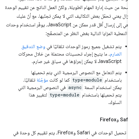
ضحة من حيث إدارة المهام الطويلة، ولكنّ العمل الناتج عن تقييم الوحدة
 يزال يعني تحمّل بعض التكاليف التي لا يمكن تجنّبها. مع أنّ عليك
السعي إلى إرسال أقل قدر ممكن من JavaScript، يوفّر استخدام وحدات
الية بغض النظر عن المتصفّح:
يتم تشغيل جميع رموز الوحدات تلقائيًا في
وضع التدقيق
الصارم
، ما يتيح إجراء تحسينات محتملة من خلال محركات
JavaScript لا يمكن إجراؤها في سياق غير صارم.
يتم التعامل مع النصوص البرمجية التي يتم تحميلها
باستخدام
type=module
كما لو كانت
مؤجّلة
تلقائيًا.
يمكن استخدام السمة
async
في النصوص البرمجية التي
يتم تحميلها باستخدام
type=module
لتغيير هذا
السلوك.
Safa وFirefox
عند تحميل الوحدات في Safari وFirefox، يتم تقييم كل وحدة في