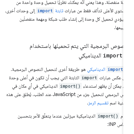
مة منفصلة. وهذا يعني أنّه يمكنك نظريًا تحميل وحدة واحدة من
مستوى الأعلى تتألف فقط من عبارات
ثابتة
import
إلى وحدات أخرى،
يؤدي تحميل كل وحدة إلى إنشاء طلب شبكة ومهمة منفصلَين
قييمها.
لنصوص البرمجية التي يتم تحميلها باستخدام
import(
الديناميكي
import(
الديناميكي
هو طريقة أخرى لتحميل النصوص البرمجية.
ى عكس عبارات
import
الثابتة التي يجب أن تكون في أعلى وحدة
 يظهر استدعاء
import()
الديناميكي في أي مكان في
النص البرمجي لتحميل جزء من JavaScript عند الطلب. يُطلق على هذه
تقنية اسم
تقسيم الرمز
.
دّم
import()
الديناميكية ميزتَين عندما يتعلّق الأمر بتحسين
ياس INP: