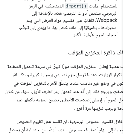
باستخدام طلبات
import()
الديناميكية في الرمز
البرمجي. ستعمل أدوات التجميع هذه، بالإضافة إلى
Webpack، تلقائيًا على تقسيم مواد العرض التي يتم
استيرادها ديناميكيًا إلى ملف خاص بها، ما يؤدي إلى تجنُّب
أحجام الحِزم الأولية الأكبر.
قاف ذاكرة التخزين المؤقت
عب عملية إبطال التخزين المؤقت دورًا كبيرًا في سرعة تحميل الصفحة
د تكرار الزيارات. عندما ترسل حِزم نصوص برمجية كبيرة ومتكاملة،
كون في وضع غير مناسب عندما يتعلّق الأمر بالتخزين المؤقت في
متصفح. ويرجع ذلك إلى أنّه عند تعديل رمز الطرف الأول، سواء من خلال
ديل الحِزم أو إرسال إصلاحات الأخطاء، تصبح الحزمة بأكملها غير
لحة ويجب تنزيلها مرة أخرى.
 خلال تقسيم النصوص البرمجية، لن تقسم عمل تقييم النصوص
برمجية إلى مهام أصغر فحسب، بل ستزيد أيضًا من احتمالية أن يحصل