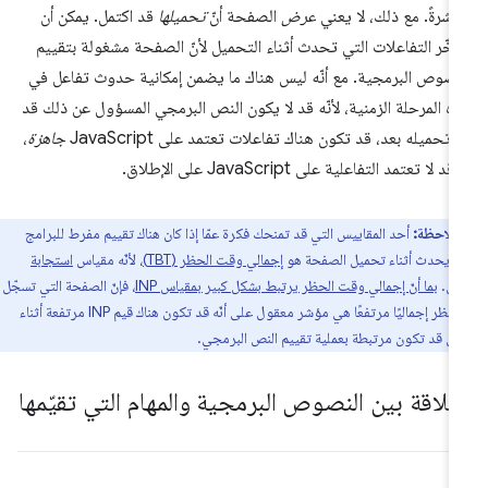
اشرةً. مع ذلك، لا يعني
عرض
الصفحة أنّ
تحميلها
قد اكتمل. يمكن أن
أخّر التفاعلات التي تحدث أثناء التحميل لأنّ الصفحة مشغولة بتقييم
نصوص البرمجية. مع أنّه ليس هناك ما يضمن إمكانية حدوث تفاعل في
ه المرحلة الزمنية، لأنّه قد لا يكون النص البرمجي المسؤول عن ذلك قد
 تحميله بعد، قد تكون هناك تفاعلات تعتمد على JavaScript
جاهزة
،
قد لا تعتمد التفاعلية على JavaScript على الإطلاق.
ملاحظة:
أحد المقاييس التي قد تمنحك فكرة عمّا إذا كان هناك تقييم مفرط للبرامج
ة يحدث أثناء تحميل الصفحة هو
إجمالي وقت الحظر (TBT)
، لأنّه مقياس
استجابة
يل
.
بما أنّ إجمالي وقت الحظر يرتبط بشكل كبير بمقياس INP
، فإنّ الصفحة التي تسجّل
وقت حظر إجماليًا مرتفعًا هي مؤشر معقول على أنّه قد تكون هناك قيم INP مرتفعة أثناء
يل قد تكون مرتبطة بعملية تقييم النص البرمجي.
لعلاقة بين النصوص البرمجية والمهام التي تقيّمها