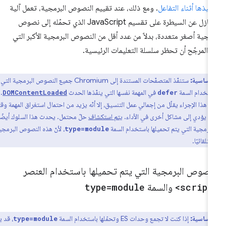
فيذها أثناء التفاعل
. ومع ذلك، عند تقييم النصوص البرمجية، تعمل آلية
التنازل عن السيطرة على تقسيم JavaScript الذي تحمّله إلى نصوص
مجية أصغر متعددة، بدلاً من عدد أقل من النصوص البرمجية الأكبر التي
 المرجّح أن تحظر سلسلة التعليمات الرئيسية.
أساسية:
ستنفّذ المتصفّحات المستندة إلى Chromium جميع النصوص البرمجية التي تم
استخدام السمة
في المهمة نفسها التي ينفّذها الحدث
. على
DOMContentLoaded
defer
نّ هذا الإجراء يقلّل من إجمالي عمل التنسيق، إلا أنّه يزيد من احتمال استغراق المهمة وقتًا
قد يؤدي إلى مشاكل أخرى في الأداء.
يتم استكشاف
حلّ محتمل. يحدث هذا السلوك أيضًا مع
برمجية التي يتم تحميلها باستخدام السمة
، لأنّ هذه النصوص البرمجية
type=module
تلقائيًا.
لنصوص البرمجية التي يتم تحميلها باستخدام العنصر
<script
والسمة
type=module
 أساسية:
إذا كنت لا تجمع وحدات ES وتحمّلها باستخدام السمة
، قد يؤدي
type=module