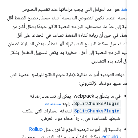
ضغط
هو أحد العوامل التي يجب مراعاتها عند تقسيم النصوص
برمجية. عندما تكون النصوص البرمجية أصغر حجمًا، يصبح الضغط أقل
الية إلى حدّ ما. ستستفيد البرامج النصية الأكبر حجمًا بشكل أكبر من
ضغط. في حين أنّ زيادة كفاءة الضغط تساعد في الحفاظ على أقل
قات تحميل ممكنة للبرامج النصية، إلا أنّها تتطلّب بعض الموازنة لضمان
سيم البرامج النصية إلى أجزاء صغيرة بما يكفي لتسهيل التفاعل بشكل
ضل أثناء بدء التشغيل.
عدّ أدوات التجميع أدوات مثالية لإدارة حجم الناتج للبرامج النصية التي
تمد عليها موقعك الإلكتروني:
في ما يتعلّق بـ webpack، يمكن أن تساعدك إضافة
SplitChunksPlugin
. راجِع
مستندات
SplitChunksPlugin
لمعرفة الخيارات التي يمكنك
ضبطها للمساعدة في إدارة أحجام مواد العرض.
بالنسبة إلى أدوات تجميع الحِزم الأخرى، مثل
Rollup
و
esbuild
، يمكنك إدارة أحجام ملفات النصوص البرمجية