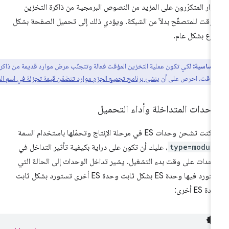
زوّار المتكرّرون على المزيد من النصوص البرمجية من ذاكرة التخزين
مؤقت للمتصفّح بدلاً من الشبكة. ويؤدي ذلك إلى تحميل الصفحة بشكل
رع بشكل عام.
 أساسية:
لكي تكون عملية التخزين المؤقت فعالة وتتجنّب عرض موارد قديمة من ذاكرة
لمؤقت، احرص على أن
ينشئ برنامج تجميع الحِزم موارد تتضمّن قيمة تجزئة في اسم الملف
.
وحدات المتداخلة وأداء التحميل
كنت تشحن وحدات ES في مرحلة الإنتاج وتحمّلها باستخدام السمة
type=modul
، عليك أن تكون على دراية بكيفية تأثير التداخل في
وحدات على وقت بدء التشغيل. يشير تداخل الوحدات إلى الحالة التي
تستورد فيها وحدة ES بشكل ثابت وحدة ES أخرى تستورد بشكل ثابت
ة ES أخرى: