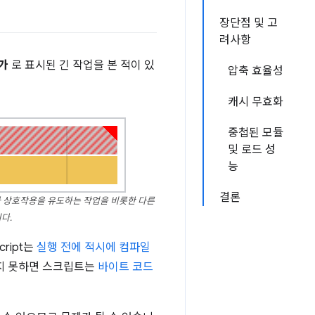
장단점 및 고
려사항
가
로 표시된 긴 작업을 본 적이 있
압축 효율성
캐시 무효화
중첩된 모듈
및 로드 성
능
결론
용자 상호작용을 유도하는 작업을 비롯한 다른
다.
ript는
실행 전에 적시에 컴파일
찾지 못하면 스크립트는
바이트 코드