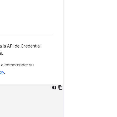
a la API de Credential
l.
t a comprender su
by
.