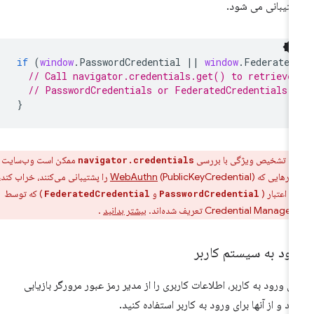
تیبانی می شود.
if
(
window
.
PasswordCredential
||
window
.
Federated
// Call navigator.credentials.get() to retrieve
// PasswordCredentials or FederatedCredentials.
}
ر:
تشخیص ویژگی با بررسی
ممکن است وب‌سایت شما
navigator.credentials
رگرهایی که
WebAuthn
(PublicKeyCredential) را پشتیبانی می‌کنند، خراب کند، اما
اع اعتبار (
و
) که توسط
FederatedCredential
PasswordCredential
Credential Man تعریف شده‌اند.
بیشتر بدانید
.
رود به سیستم کاربر
ای ورود به کاربر، اطلاعات کاربری را از مدیر رمز عبور مرورگر بازیابی
ید و از آنها برای ورود به کاربر استفاده کنید.