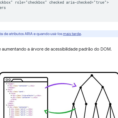
ckbox" role="checkbox" checked aria-checked="true">

rs

sta de atributos ARIA e quando usá-los
mais tarde
.
 aumentando a árvore de acessibilidade padrão do DOM.