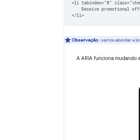
<li tabindex="0" class="che
    Receive promotional offe
Observação
: vamos abordar a li
A ARIA funciona mudando e