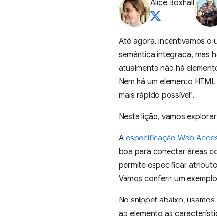
Alice Boxhall
Até agora, incentivamos o 
semântica integrada, mas 
atualmente não há element
Nem há um elemento HTML qu
mais rápido possível".
Nesta lição, vamos explora
A
especificação Web Accessib
boa para conectar áreas c
permite especificar atribu
Vamos conferir um exemplo
No snippet abaixo, usamos 
ao elemento as característi