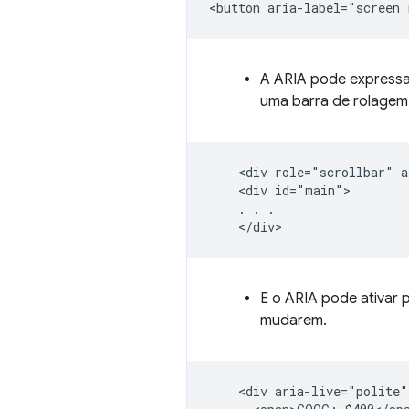
A ARIA pode expressa
uma barra de rolagem 
    <div role="scrollbar" a
    <div id="main">

    . . .

E o ARIA pode ativar 
mudarem.
    <div aria-live="polite">