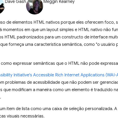
Dave Gash
Meggin Kearney
uso de elementos HTML nativos porque eles oferecem foco, s
há momentos em que um layout simples e HTML nativo não fu
os HTML padronizados para um constructo de interface mui
e forneça uma característica semântica, como "o usuário p
r como expressar semânticas que o HTML não pode expressar
ility Initiative's Accessible Rich Internet Applications (WAI-
om problemas de acessibilidade que não podem ser gerencia
tos que modificam a maneira como um elemento é traduzido na 
.
um item de lista como uma caixa de seleção personalizada. A
cas visuais necessárias.