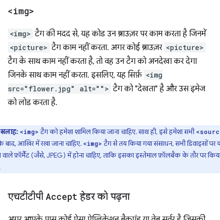
<img>
<img>
टैग की मदद से, यह कोड उन ब्राउज़र पर काम करता है जिनमें
<picture>
टैग काम नहीं करता. अगर कोई ब्राउज़र
<picture>
टैग के साथ काम नहीं करता है, तो वह उन टैग को अनदेखा कर देगा
जिनके साथ काम नहीं करता. इसलिए, यह सिर्फ़
<img
src="flower.jpg" alt="">
टैग को "देखता" है और उस इमेज
को लोड करता है.
सलाह:
टैग को हमेशा शामिल किया जाना चाहिए. साथ ही, इसे हमेशा सभी
<img>
<sourc
के बाद, आखिर में रखा जाना चाहिए.
टैग से तय किया गया संसाधन, सभी डिवाइसों पर
<img>
 वाले फ़ॉर्मैट (जैसे, JPEG) में होना चाहिए, ताकि इसका इस्तेमाल फ़ॉलबैक के तौर पर किय
.
एचटीटीपी
Accept
हेडर को पढ़ना
अगर आपके पास कोई ऐसा ऐप्लिकेशन बैकएंड या वेब सर्वर है जिसकी