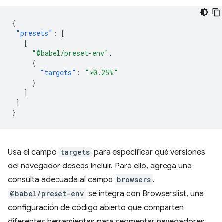
{
"presets"
:
[
[
"@babel/preset-env"
,
{
"targets"
:
">0.25%"
}
]
]
}
Usa el campo
targets
para especificar qué versiones
del navegador deseas incluir. Para ello, agrega una
consulta adecuada al campo
browsers
.
@babel/preset-env
se integra con Browserslist, una
configuración de código abierto que comparten
diferentes herramientas para segmentar navegadores.