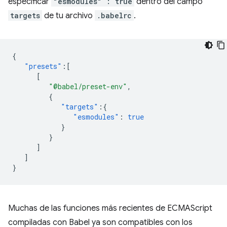
especificar
"esmodules" : true
dentro del campo
targets
de tu archivo
.babelrc
.
{
"presets"
:[
[
"@babel/preset-env"
,
{
"targets"
:{
"esmodules"
:
true
}
}
]
]
}
Muchas de las funciones más recientes de ECMAScript
compiladas con Babel ya son compatibles con los