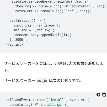
  navigator.serviceWorker.register('/sw.js')

    .then(reg => console.log('SW registered!', reg))

    .catch(err => console.log('Boo!', err));

  setTimeout(() => {

    const img = new Image();

    img.src = '/dog.svg';

    document.body.appendChild(img);

  }, 3000);

サービス ワーカーを登録し、3 秒後に犬の画像を追加しま
す。
サービス ワーカー
sw.js
は次のとおりです。
self
.
addEventListener
(
'install'
,
event
=
>
{
console
.
log
(
'V1 installing…'
);