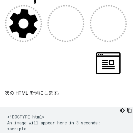
次の HTML を例にします。
<!DOCTYPE html>

An image will appear here in 3 seconds:

<script>
