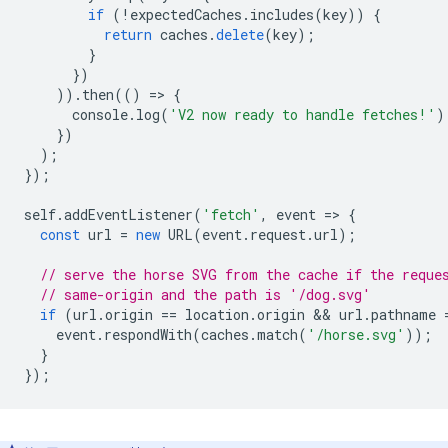
if
(
!
expectedCaches
.
includes
(
key
))
{
return
caches
.
delete
(
key
);
}
})
)).
then
(()
=
>
{
console
.
log
(
'V2 now ready to handle fetches!'
)
})
);
});
self
.
addEventListener
(
'fetch'
,
event
=
>
{
const
url
=
new
URL
(
event
.
request
.
url
);
// serve the horse SVG from the cache if the reque
// same-origin and the path is '/dog.svg'
if
(
url
.
origin
==
location
.
origin
 && 
url
.
pathname
event
.
respondWith
(
caches
.
match
(
'/horse.svg'
));
}
});