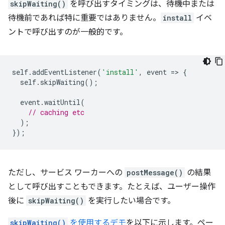
skipWaiting()
を呼び出すタイミングは、待機中または
待機前であれば特に重要ではありません。
install
イベ
ントで呼び出すのが一般的です。
self
.
addEventListener
(
'install'
,
event
=
>
{
self
.
skipWaiting
();
event
.
waitUntil
(
// caching etc
);
});
ただし、サービス ワーカーへの
postMessage()
の結果
として呼び出すこともできます。たとえば、ユーザー操作
後に
skipWaiting()
を実行したい場合です。
skipWaiting()
を使用するデモ
を以下に示します。ペー