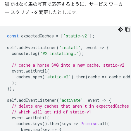
猫ではなく馬の写真で応答するように、サービス ワーカ
ー スクリプトを変更したとします。
const
expectedCaches
=
[
'static-v2'
];
self
.
addEventListener
(
'install'
,
event
=
>
{
console
.
log
(
'V2 installing…'
);
// cache a horse SVG into a new cache, static-v2
event
.
waitUntil
(
caches
.
open
(
'static-v2'
).
then
(
cache
=
>
cache
.
add
);
});
self
.
addEventListener
(
'activate'
,
event
=
>
{
// delete any caches that aren't in expectedCaches
// which will get rid of static-v1
event
.
waitUntil
(
caches
.
keys
().
then
(
keys
=
>
Promise
.
all
(
keys
.
map
(
key
=
>
{