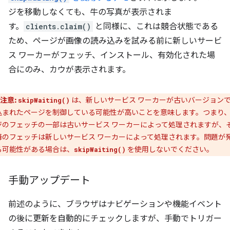
ジを移動しなくても、牛の写真が表示されま
す。
clients.claim()
と同様に、これは競合状態である
ため、ページが画像の読み込みを試みる前に新しいサービ
ス ワーカーがフェッチ、インストール、有効化された場
合にのみ、カウが表示されます。
注意:
は、新しいサービス ワーカーが古いバージョン
skipWaiting()
込まれたページを制御している可能性が高いことを意味します。つまり
ジのフェッチの一部は古いサービス ワーカーによって処理されますが、
降のフェッチは新しいサービス ワーカーによって処理されます。問題が
る可能性がある場合は、
を使用しないでください。
skipWaiting()
手動アップデート
前述のように、ブラウザはナビゲーションや機能イベント
の後に更新を自動的にチェックしますが、手動でトリガー