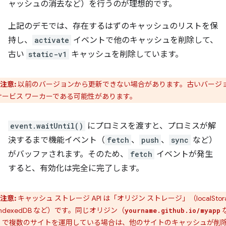
ャッシュの消去など）を行うのが理想的です。
上記のデモでは、存在するはずのキャッシュのリストを保
持し、
activate
イベントで他のキャッシュを削除して、
古い
static-v1
キャッシュを削除しています。
注意:
以前のバージョンから更新できない場合があります。古いバージ
サービス ワーカーである可能性があります。
event.waitUntil()
にプロミスを渡すと、プロミスが解
決するまで機能イベント（
fetch
、
push
、
sync
など）
がバッファされます。そのため、
fetch
イベントが発生
すると、有効化は完全に完了します。
注意:
キャッシュ ストレージ API は「オリジン ストレージ」（localStor
IndexedDB など）です。同じオリジン（
yourname.github.io/myapp
）で複数のサイトを運用している場合は、他のサイトのキャッシュが削