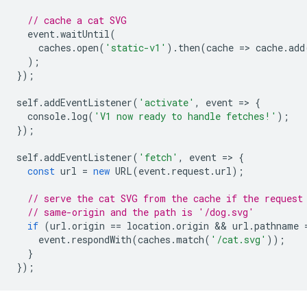
// cache a cat SVG
event
.
waitUntil
(
caches
.
open
(
'static-v1'
).
then
(
cache
=
>
cache
.
add
);
});
self
.
addEventListener
(
'activate'
,
event
=
>
{
console
.
log
(
'V1 now ready to handle fetches!'
);
});
self
.
addEventListener
(
'fetch'
,
event
=
>
{
const
url
=
new
URL
(
event
.
request
.
url
);
// serve the cat SVG from the cache if the request
// same-origin and the path is '/dog.svg'
if
(
url
.
origin
==
location
.
origin
 && 
url
.
pathname
event
.
respondWith
(
caches
.
match
(
'/cat.svg'
));
}
});