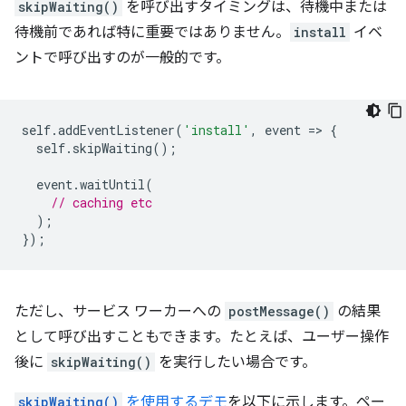
skipWaiting()
を呼び出すタイミングは、待機中または
待機前であれば特に重要ではありません。
install
イベ
ントで呼び出すのが一般的です。
self
.
addEventListener
(
'install'
,
event
=
>
{
self
.
skipWaiting
();
event
.
waitUntil
(
// caching etc
);
});
ただし、サービス ワーカーへの
postMessage()
の結果
として呼び出すこともできます。たとえば、ユーザー操作
後に
skipWaiting()
を実行したい場合です。
skipWaiting()
を使用するデモ
を以下に示します。ペー