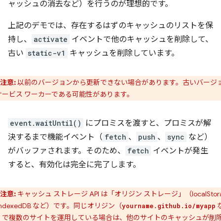
ャッシュの消去など）を行うのが理想的です。
上記のデモでは、存在するはずのキャッシュのリストを保
持し、
activate
イベントで他のキャッシュを削除して、
古い
static-v1
キャッシュを削除しています。
注意:
以前のバージョンから更新できない場合があります。古いバージ
サービス ワーカーである可能性があります。
event.waitUntil()
にプロミスを渡すと、プロミスが解
決するまで機能イベント（
fetch
、
push
、
sync
など）
がバッファされます。そのため、
fetch
イベントが発生
すると、有効化は完全に完了します。
注意:
キャッシュ ストレージ API は「オリジン ストレージ」（localStor
IndexedDB など）です。同じオリジン（
yourname.github.io/myapp
）で複数のサイトを運用している場合は、他のサイトのキャッシュが削