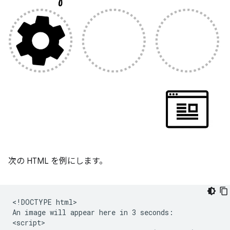
次の HTML を例にします。
<!DOCTYPE html>

An image will appear here in 3 seconds:

<script>
