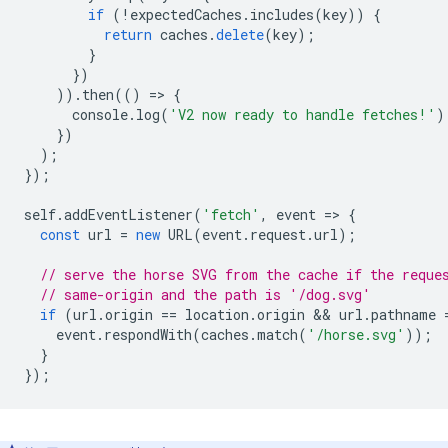
if
(
!
expectedCaches
.
includes
(
key
))
{
return
caches
.
delete
(
key
);
}
})
)).
then
(()
=
>
{
console
.
log
(
'V2 now ready to handle fetches!'
)
})
);
});
self
.
addEventListener
(
'fetch'
,
event
=
>
{
const
url
=
new
URL
(
event
.
request
.
url
);
// serve the horse SVG from the cache if the reque
// same-origin and the path is '/dog.svg'
if
(
url
.
origin
==
location
.
origin
 && 
url
.
pathname
event
.
respondWith
(
caches
.
match
(
'/horse.svg'
));
}
});