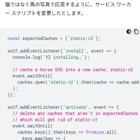
猫ではなく馬の写真で応答するように、サービス ワーカ
ー スクリプトを変更したとします。
const
expectedCaches
=
[
'static-v2'
];
self
.
addEventListener
(
'install'
,
event
=
>
{
console
.
log
(
'V2 installing…'
);
// cache a horse SVG into a new cache, static-v2
event
.
waitUntil
(
caches
.
open
(
'static-v2'
).
then
(
cache
=
>
cache
.
add
);
});
self
.
addEventListener
(
'activate'
,
event
=
>
{
// delete any caches that aren't in expectedCaches
// which will get rid of static-v1
event
.
waitUntil
(
caches
.
keys
().
then
(
keys
=
>
Promise
.
all
(
keys
.
map
(
key
=
>
{