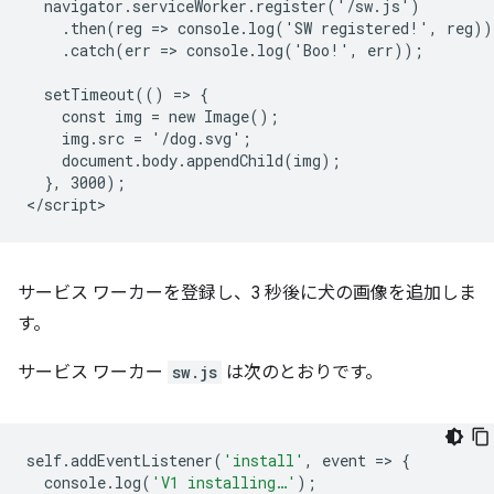
  navigator.serviceWorker.register('/sw.js')

    .then(reg => console.log('SW registered!', reg))

    .catch(err => console.log('Boo!', err));

  setTimeout(() => {

    const img = new Image();

    img.src = '/dog.svg';

    document.body.appendChild(img);

  }, 3000);

サービス ワーカーを登録し、3 秒後に犬の画像を追加しま
す。
サービス ワーカー
sw.js
は次のとおりです。
self
.
addEventListener
(
'install'
,
event
=
>
{
console
.
log
(
'V1 installing…'
);