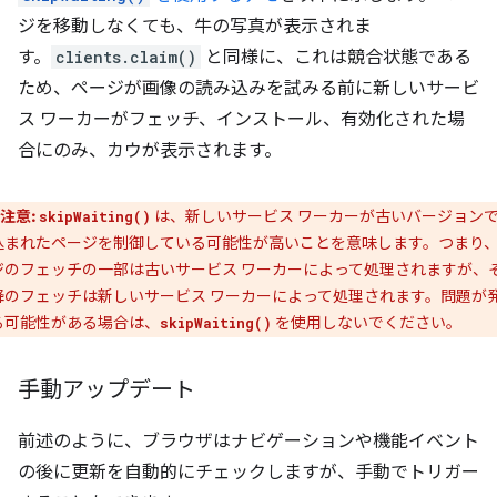
ジを移動しなくても、牛の写真が表示されま
す。
clients.claim()
と同様に、これは競合状態である
ため、ページが画像の読み込みを試みる前に新しいサービ
ス ワーカーがフェッチ、インストール、有効化された場
合にのみ、カウが表示されます。
注意:
は、新しいサービス ワーカーが古いバージョン
skipWaiting()
込まれたページを制御している可能性が高いことを意味します。つまり
ジのフェッチの一部は古いサービス ワーカーによって処理されますが、
降のフェッチは新しいサービス ワーカーによって処理されます。問題が
る可能性がある場合は、
を使用しないでください。
skipWaiting()
手動アップデート
前述のように、ブラウザはナビゲーションや機能イベント
の後に更新を自動的にチェックしますが、手動でトリガー