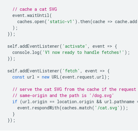
// cache a cat SVG
event
.
waitUntil
(
caches
.
open
(
'static-v1'
).
then
(
cache
=
>
cache
.
add
);
});
self
.
addEventListener
(
'activate'
,
event
=
>
{
console
.
log
(
'V1 now ready to handle fetches!'
);
});
self
.
addEventListener
(
'fetch'
,
event
=
>
{
const
url
=
new
URL
(
event
.
request
.
url
);
// serve the cat SVG from the cache if the request
// same-origin and the path is '/dog.svg'
if
(
url
.
origin
==
location
.
origin
 && 
url
.
pathname
event
.
respondWith
(
caches
.
match
(
'/cat.svg'
));
}
});