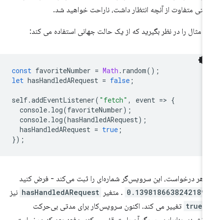
لتی متفاوت از آنچه انتظار داشت، ناراحت خواهید شد.
ن مثال را در نظر بگیرید که از یک حالت جهانی استفاده می کند:
const
favoriteNumber
=
Math
.
random
();
let
hasHandledARequest
=
false
;
self
.
addEventListener
(
"fetch"
,
event
=
>
{
console
.
log
(
favoriteNumber
);
console
.
log
(
hasHandledARequest
);
hasHandledARequest
=
true
;
});
 هر درخواست، این سرویس‌گر شماره‌ای را ثبت می‌کند - فرض کنید
0.1398186638242189
. متغیر
hasHandledARequest
نیز
ه
true
تغییر می کند. اکنون سرویس‌کار برای مدتی بی‌حرکت