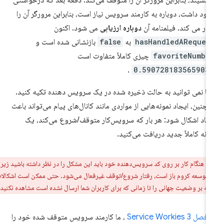
‌نشیند، بنابراین مرورگر آن را متوقف می‌کند. دفعه بعد که درخواستی
ود داشت، دوباره به کارمند سرویس نیاز است، بنابراین مرورگر آن را
دار می کند. فیلمنامه آن
دوباره ارزیابی
می شود. اکنون
hasHandledAReques
به
false
بازنشانی شده است و
favoriteNumbe
چیزی کاملاً متفاوت است
.
0.590728183565903
ا نمی توانید به حالت ذخیره شده در یک سرویس دهنده تکیه کنید.
چنین، ایجاد نمونه‌هایی از مواردی مانند کانال‌های پیام می‌تواند باعث
جاد اشکال شود: هر بار که سرویس‌کار متوقف/شروع می‌کند، یک
ونه کاملاً جدید دریافت می‌کنید.
ر:
هنگام کار بر روی کد سرویس‌دهنده خود باید این مشکل را در نظر داشته باشید زیرا
ر توسعه کروم باز است، رفتار شروع/توقف غیرفعال می‌شود. حتی ممکن است اشکالات
کیه بر وضعیت جهانی را تا زمانی که برای کاربران شما ارسال نشده است مشاهده نکنید.
ر
فصل 3 Service Workies
، ما کارمند سرویس متوقف شده خود را