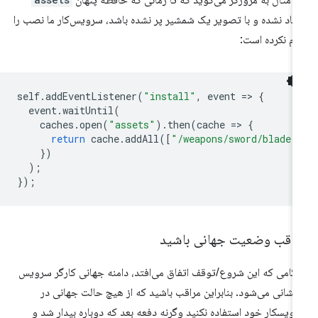
ن مثال به مرورگر می‌گوید که تا زمانی که حافظه پنهان
جاد نشده و با تصویر یک شمشیر پر نشده باشد، سرویس‌کار ما نصب را
ام نکرده است:
self
.
addEventListener
(
"install"
,
event
=
>
{
event
.
waitUntil
(
caches
.
open
(
"assets"
).
then
(
cache
=
>
{
return
cache
.
addAll
([
"/weapons/sword/blade.
})
);
});
راقب وضعیت جهانی باشید
گامی که این شروع/توقف اتفاق می‌افتد، دامنه جهانی کارگر سرویس
زنشانی می‌شود. بنابراین مراقب باشید که از هیچ حالت جهانی در
ویسکار خود استفاده نکنید وگرنه دفعه بعد که دوباره بیدار شد و