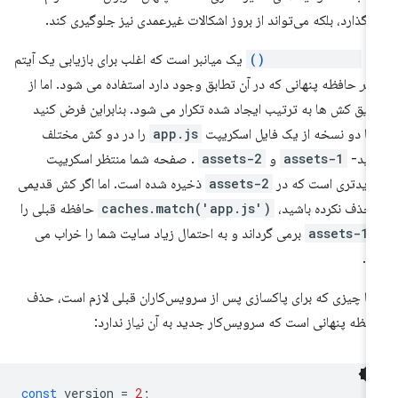
‌گذارد، بلکه می‌تواند از بروز اشکالات غیرعمدی نیز جلوگیری کند.
تد
caches.match()
یک میانبر است که اغلب برای بازیابی یک آیتم
هر
حافظه پنهانی که در آن تطابق وجود دارد استفاده می شود. اما از
یق کش ها به ترتیب ایجاد شده تکرار می شود. بنابراین فرض کنید
ا دو نسخه از یک فایل اسکریپت
app.js
را در دو کش مختلف
رید-
assets-1
و
assets-2
. صفحه شما منتظر اسکریپت
یدتری است که در
assets-2
ذخیره شده است. اما اگر کش قدیمی
 حذف نکرده باشید،
caches.match('app.js')
حافظه قبلی را
assets-1
برمی گرداند و به احتمال زیاد سایت شما را خراب می
د.
ها چیزی که برای پاکسازی پس از سرویس‌کاران قبلی لازم است، حذف
فظه پنهانی است که سرویس‌کار جدید به آن نیاز ندارد:
const
version
=
2
;