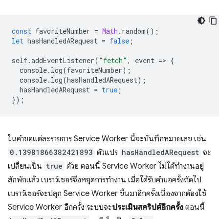
const
favoriteNumber
=
Math
.
random
();
let
hasHandledARequest
=
false
;
self
.
addEventListener
(
"fetch"
,
event
=
>
{
console
.
log
(
favoriteNumber
);
console
.
log
(
hasHandledARequest
);
hasHandledARequest
=
true
;
});
ในคําขอแต่ละรายการ Service Worker นี้จะบันทึกหมายเลข เช่น
0.13981866382421893
ตัวแปร
hasHandledARequest
จะ
เปลี่ยนเป็น
true
ด้วย ตอนนี้ Service Worker ไม่ได้ทำงานอยู่
สักพักแล้ว เบราว์เซอร์จึงหยุดการทำงาน เมื่อได้รับคําขอครั้งถัดไป
เบราว์เซอร์จะปลุก Service Worker ขึ้นมาอีกครั้งเนื่องจากต้องใช้
Service Worker อีกครั้ง ระบบจะ
ประเมินสคริปต์อีกครั้ง
ตอนนี้