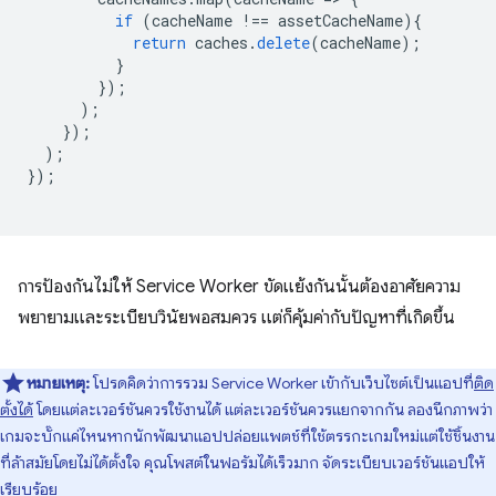
if
(
cacheName
!==
assetCacheName
){
return
caches
.
delete
(
cacheName
);
}
});
);
});
);
});
การป้องกันไม่ให้ Service Worker ขัดแย้งกันนั้นต้องอาศัยความ
พยายามและระเบียบวินัยพอสมควร แต่ก็คุ้มค่ากับปัญหาที่เกิดขึ้น
หมายเหตุ:
โปรดคิดว่าการรวม Service Worker เข้ากับเว็บไซต์เป็นแอปที่
ติด
ตั้งได้
โดยแต่ละเวอร์ชันควรใช้งานได้ แต่ละเวอร์ชันควรแยกจากกัน ลองนึกภาพว่า
เกมจะบั๊กแค่ไหนหากนักพัฒนาแอปปล่อยแพตช์ที่ใช้ตรรกะเกมใหม่แต่ใช้ชิ้นงาน
ที่ล้าสมัยโดยไม่ได้ตั้งใจ คุณโพสต์ในฟอรัมได้เร็วมาก จัดระเบียบเวอร์ชันแอปให้
เรียบร้อย