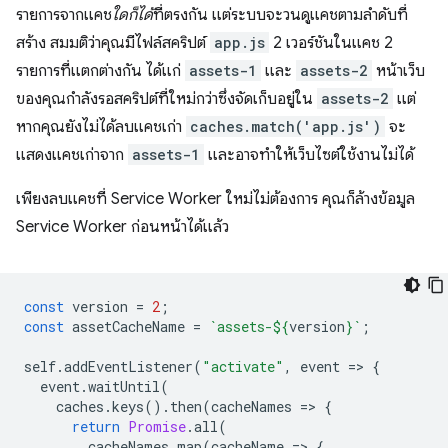
รายการจากแคช
ใดก็ได้
ที่ตรงกัน แต่ระบบจะวนดูแคชตามลําดับที่
สร้าง สมมติว่าคุณมีไฟล์สคริปต์
app.js
2 เวอร์ชันในแคช 2
รายการที่แตกต่างกัน ได้แก่
assets-1
และ
assets-2
หน้าเว็บ
ของคุณกําลังรอสคริปต์ที่ใหม่กว่าซึ่งจัดเก็บอยู่ใน
assets-2
แต่
หากคุณยังไม่ได้ลบแคชเก่า
caches.match('app.js')
จะ
แสดงแคชเก่าจาก
assets-1
และอาจทำให้เว็บไซต์ใช้งานไม่ได้
เพียงลบแคชที่ Service Worker ใหม่ไม่ต้องการ คุณก็ล้างข้อมูล
Service Worker ก่อนหน้าได้แล้ว
const
version
=
2
;
const
assetCacheName
=
`assets-
${
version
}
`
;
self
.
addEventListener
(
"activate"
,
event
=
>
{
event
.
waitUntil
(
caches
.
keys
().
then
(
cacheNames
=
>
{
return
Promise
.
all
(
cacheNames
.
map
(
cacheName
=
>
{