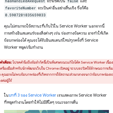
hasHandledARequest
จะรีเซ็ตเป็น
false
และ
favoriteNumber
จะเป็นค่าอื่นอย่างสิ้นเชิง ซึ่งก็คือ
0.5907281835659033
คุณไม่สามารถใช้สถานะที่เก็บไว้ใน Service Worker นอกจากนี้
การสร้างอินสแตนซ์ของสิ่งต่างๆ เช่น ช่องทางข้อความ อาจทำให้เกิด
ข้อบกพร่องได้ คุณจะได้รับอินสแตนซ์ใหม่ทุกครั้งที่ Service
Worker หยุด/เริ่มทำงาน
คำเตือน:
โปรดคำนึงถึงข้อจำกัดนี้เป็นพิเศษขณะแก้ไขโค้ด Service Worker เนื่อ
่อเครื่องมือสำหรับนักพัฒนาเว็บใน Chrome เปิดอยู่ ระบบจะปิดใช้ลักษณะการเริ่ม
ด คุณอาจไม่พบข้อบกพร่องที่เกิดจากการใช้สถานะส่วนกลางจนกว่าข้อบกพร่องจ
ต่อผู้ใช้
ใน
บทที่ 3 ของ Service Worker
เราแสดงภาพ Service Worker
ที่หยุดทำงานโดยทำให้ไม่มีสีใดๆ ขณะรอการตื่น