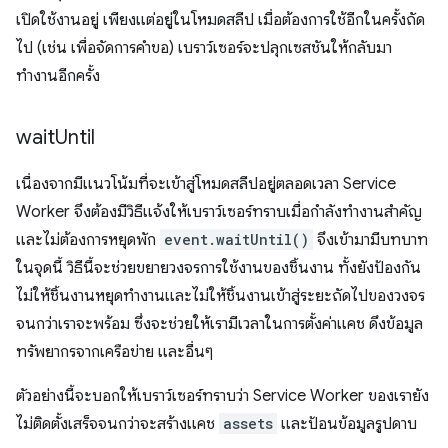
เปิดใช้งานอยู่ เพียงแต่อยู่ในโหมดสลีป เมื่อต้องการใช้อีกในครั้งถัด
ไป (เช่น เพื่อจัดการคําขอ) เบราว์เซอร์จะปลุกเซสชันให้กลับมา
ทำงานอีกครั้ง
wait
Until
เนื่องจากมีแนวโน้มที่จะเข้าสู่โหมดสลีปอยู่ตลอดเวลา Service
Worker จึงต้องมีวิธีแจ้งให้เบราว์เซอร์ทราบเมื่อกำลังทํางานสําคัญ
และไม่ต้องการหยุดพัก
event.waitUntil()
จึงเข้ามามีบทบาท
ในจุดนี้ วิธีนี้จะช่วยขยายวงจรการใช้งานของชิ้นงาน ทั้งยังป้องกัน
ไม่ให้ชิ้นงานหยุดทำงานและไม่ให้ชิ้นงานเข้าสู่ระยะถัดไปของวงจร
จนกว่าเราจะพร้อม ซึ่งจะช่วยให้เรามีเวลาในการตั้งค่าแคช ดึงข้อมูล
ทรัพยากรจากเครือข่าย และอื่นๆ
ตัวอย่างนี้จะบอกให้เบราว์เซอร์ทราบว่า Service Worker ของเรายัง
ไม่ติดตั้งเสร็จจนกว่าจะสร้างแคช
assets
และป้อนข้อมูลรูปดาบ