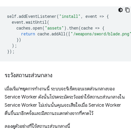
self
.
addEventListener
(
"install"
,
event
=
>
{
event
.
waitUntil
(
caches
.
open
(
"assets"
).
then
(
cache
=
>
{
return
cache
.
addAll
([
"/weapons/sword/blade.png
})
);
});
ระวังสถานะส่วนกลาง
เมื่อเริ่ม/หยุดการทำงานนี้ ระบบจะรีเซ็ตขอบเขตส่วนกลางของ
Service Worker ดังนั้นโปรดระมัดระวังอย่าใช้สถานะส่วนกลางใน
Service Worker ไม่เช่นนั้นคุณจะเสียใจเมื่อ Service Worker
ตื่นขึ้นมาอีกครั้งและมีสถานะแตกต่างจากที่คาดไว้
ลองดูตัวอย่างที่ใช้สถานะส่วนกลางนี้