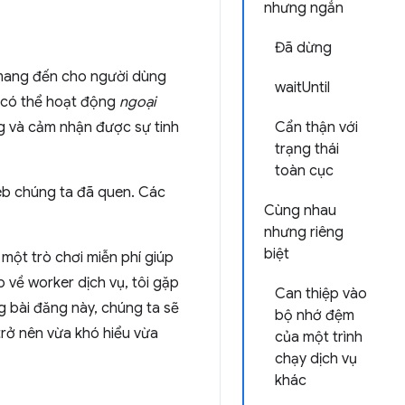
nhưng ngắn
Đã dừng
 mang đến cho người dùng
waitUntil
 có thể hoạt động
ngoại
g và cảm nhận được sự tinh
Cẩn thận với
trạng thái
toàn cục
web chúng ta đã quen. Các
Cùng nhau
nhưng riêng
biệt
một trò chơi miễn phí giúp
p về worker dịch vụ, tôi gặp
Can thiệp vào
ng bài đăng này, chúng ta sẽ
bộ nhớ đệm
trở nên vừa khó hiểu vừa
của một trình
chạy dịch vụ
khác