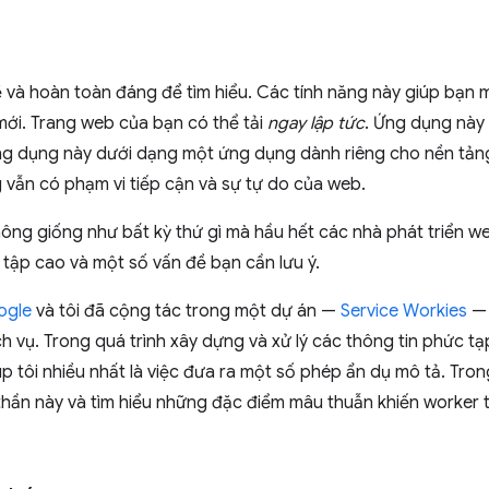
 và hoàn toàn đáng để tìm hiểu. Các tính năng này giúp bạn
mới. Trang web của bạn có thể tải
ngay lập tức
. Ứng dụng này
ứng dụng này dưới dạng một ứng dụng dành riêng cho nền tản
 vẫn có phạm vi tiếp cận và sự tự do của web.
hông giống như bất kỳ thứ gì mà hầu hết các nhà phát triển 
tập cao và một số vấn đề bạn cần lưu ý.
ogle
và tôi đã cộng tác trong một dự án —
Service Workies
— 
ch vụ. Trong quá trình xây dựng và xử lý các thông tin phức tạ
úp tôi nhiều nhất là việc đưa ra một số phép ẩn dụ mô tả. Tro
thần này và tìm hiểu những đặc điểm mâu thuẫn khiến worker 