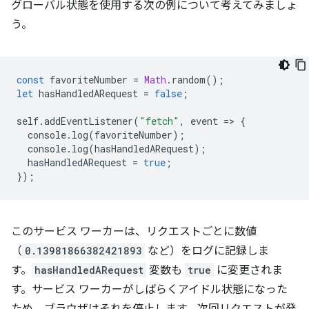
グローバル状態を使用する次の例について考えてみましょ
う。
const
favoriteNumber
=
Math
.
random
();
let
hasHandledARequest
=
false
;
self
.
addEventListener
(
"fetch"
,
event
=
>
{
console
.
log
(
favoriteNumber
);
console
.
log
(
hasHandledARequest
);
hasHandledARequest
=
true
;
});
このサービス ワーカーは、リクエストごとに数値
（
0.13981866382421893
など）をログに記録しま
す。
hasHandledARequest
変数も
true
に変更されま
す。サービス ワーカーがしばらくアイドル状態になった