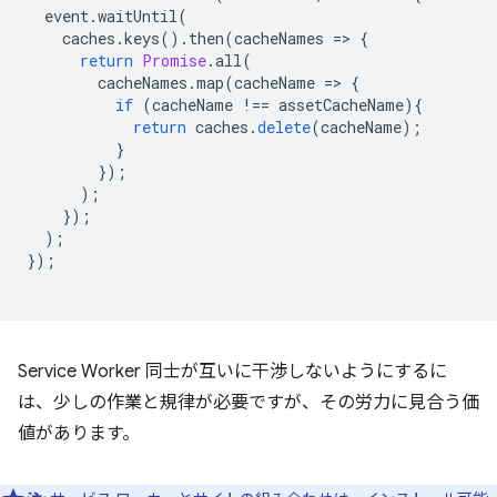
event
.
waitUntil
(
caches
.
keys
().
then
(
cacheNames
=
>
{
return
Promise
.
all
(
cacheNames
.
map
(
cacheName
=
>
{
if
(
cacheName
!==
assetCacheName
){
return
caches
.
delete
(
cacheName
);
}
});
);
});
);
});
Service Worker 同士が互いに干渉しないようにするに
は、少しの作業と規律が必要ですが、その労力に見合う価
値があります。