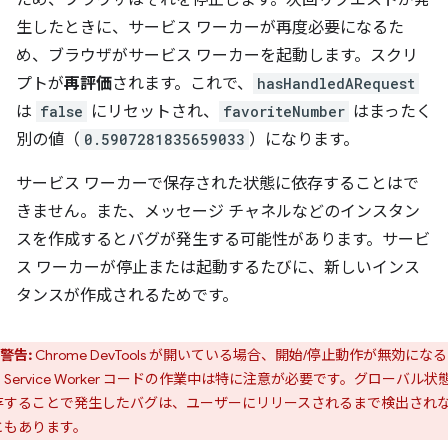
ため、ブラウザはそれを停止します。次回リクエストが発
生したときに、サービス ワーカーが再度必要になるた
め、ブラウザがサービス ワーカーを起動します。スクリ
プトが
再評価
されます。これで、
hasHandledARequest
は
false
にリセットされ、
favoriteNumber
はまったく
別の値（
0.5907281835659033
）になります。
サービス ワーカーで保存された状態に依存することはで
きません。また、メッセージ チャネルなどのインスタン
スを作成するとバグが発生する可能性があります。サービ
ス ワーカーが停止または起動するたびに、新しいインス
タンスが作成されるためです。
警告:
Chrome DevTools が開いている場合、開始/停止動作が無効にな
Service Worker コードの作業中は特に注意が必要です。グローバル状
存することで発生したバグは、ユーザーにリリースされるまで検出され
ともあります。