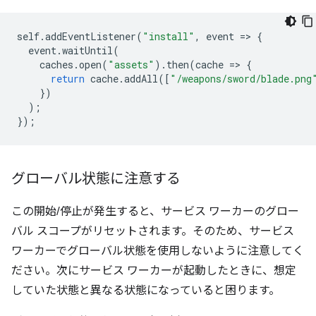
self
.
addEventListener
(
"install"
,
event
=
>
{
event
.
waitUntil
(
caches
.
open
(
"assets"
).
then
(
cache
=
>
{
return
cache
.
addAll
([
"/weapons/sword/blade.png
})
);
});
グローバル状態に注意する
この開始/停止が発生すると、サービス ワーカーのグロー
バル スコープがリセットされます。そのため、サービス
ワーカーでグローバル状態を使用しないように注意してく
ださい。次にサービス ワーカーが起動したときに、想定
していた状態と異なる状態になっていると困ります。