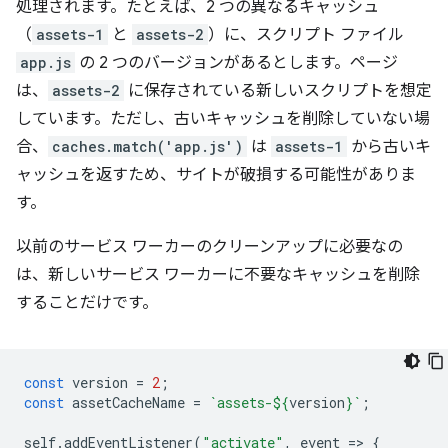
処理されます。たとえば、2 つの異なるキャッシュ
（
assets-1
と
assets-2
）に、スクリプト ファイル
app.js
の 2 つのバージョンがあるとします。ページ
は、
assets-2
に保存されている新しいスクリプトを想定
しています。ただし、古いキャッシュを削除していない場
合、
caches.match('app.js')
は
assets-1
から古いキ
ャッシュを返すため、サイトが破損する可能性がありま
す。
以前のサービス ワーカーのクリーンアップに必要なの
は、新しいサービス ワーカーに不要なキャッシュを削除
することだけです。
const
version
=
2
;
const
assetCacheName
=
`assets-
${
version
}
`
;
self
.
addEventListener
(
"activate"
,
event
=
>
{