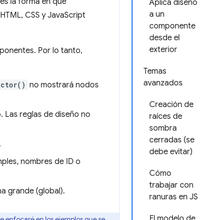
es la forma en que
Aplica diseño
a un
HTML, CSS y JavaScript
componente
desde el
exterior
nentes. Por lo tanto,
Temas
avanzados
ctor()
no mostrará nodos
Creación de
. Las reglas de diseño no
raíces de
sombra
cerradas (se
.
debe evitar)
mples, nombres de ID o
Cómo
trabajar con
a grande (global).
ranuras en JS
El modelo de
e enfocaré en los ejemplos que se