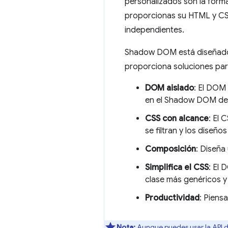
personalizados son la form
proporcionas su HTML y CS
independientes.
Shadow DOM está diseñado 
proporciona soluciones par
DOM aislado
: El DOM
en el Shadow DOM de
CSS con alcance
: El 
se filtran y los diseñ
Composición
: Diseña
Simplifica el CSS
: El 
clase más genéricos y
Productividad
: Piens
Nota:
Aunque puedes usar la API 