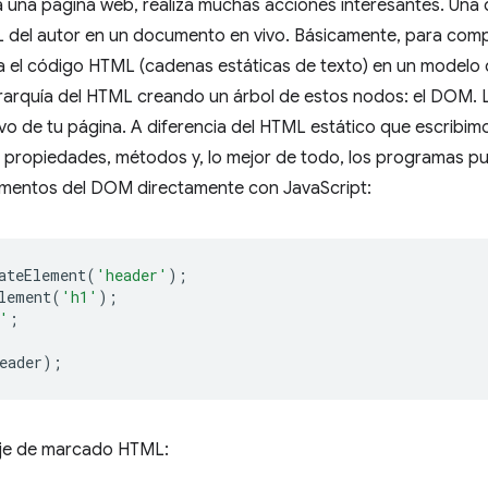
una página web, realiza muchas acciones interesantes. Una de
 del autor en un documento en vivo. Básicamente, para compr
za el código HTML (cadenas estáticas de texto) en un modelo 
erarquía del HTML creando un árbol de estos nodos: el DOM.
vo de tu página. A diferencia del HTML estático que escribi
 propiedades, métodos y, lo mejor de todo, los programas pu
mentos del DOM directamente con JavaScript:
ateElement
(
'header'
);
lement
(
'h1'
);
'
;
eader
);
aje de marcado HTML: