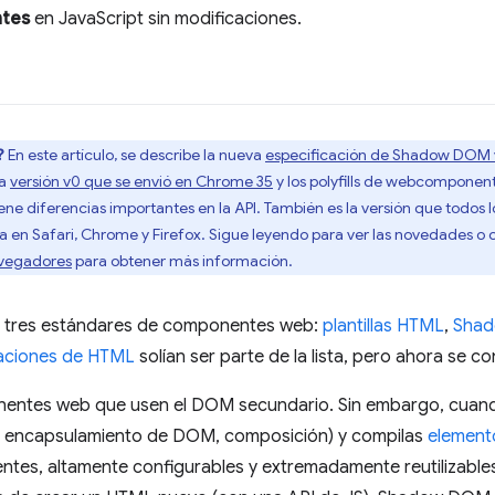
ntes
en JavaScript sin modificaciones.
?
En este artículo, se describe la nueva
especificación de Shadow DOM 
la
versión v0 que se envió en Chrome 35
y los polyfills de webcomponent
 tiene diferencias importantes en la API. También es la versión que todo
en Safari, Chrome y Firefox. Sigue leyendo para ver las novedades o c
navegadores
para obtener más información.
 tres estándares de componentes web:
plantillas HTML
,
Sha
aciones de HTML
solían ser parte de la lista, pero ahora se c
nentes web que usen el DOM secundario. Sin embargo, cuand
S, encapsulamiento de DOM, composición) y compilas
element
tentes, altamente configurables y extremadamente reutilizables