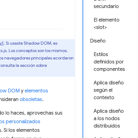
secundario
El elemento
<slot>
Diseño
v1
. Si usaste Shadow DOM, es
s.js. Los conceptos son los mismos,
Estilos
s los navegadores principales acordaron
definidos por
onsulta la sección sobre
componentes
Aplica diseño
según el
dow DOM
y
elementos
contexto
onsideran
obsoletas
.
Aplica diseño
o lo haces, aprovechas sus
a los nodos
os personalizados
distribuidos
. Si los elementos