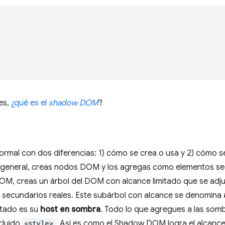
es,
¿qué es el
shadow DOM
?
al con dos diferencias: 1) cómo se crea o usa y 2) cómo s
 lo general, creas nodos DOM y los agregas como elementos s
M, creas un árbol del DOM con alcance limitado que se adju
secundarios reales. Este subárbol con alcance se denomina
ctado es su
host en sombra
. Todo lo que agregues a las sombr
cluido
<style>
. Así es como el Shadow DOM logra el alcance 