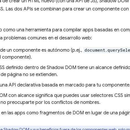
a de crear un HTML nuevo (con una API de JS), Shadow DOM 
S. Las dos APIs se combinan para crear un componente con 
como una herramienta para compilar apps basadas en compo
a problemas comunes en el desarrollo web:
 de un componente es autónomo (p.ej.,
document.querySele
l componente).
CSS definido dentro de Shadow DOM tiene un alcance definido
os de página no se extienden.
 una API declarativa basada en marcado para tu componente
DOM con alcance significa que puedes usar selectores CSS si
 no preocuparte por los conflictos de nombres.
a en las apps como fragmentos de DOM en lugar de una págin
de Shadow DOM y sus beneficios fuera de los componentes web, solo m