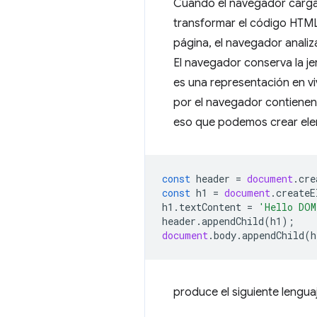
Cuando el navegador carga 
transformar el código HTML
página, el navegador anali
El navegador conserva la j
es una representación en vi
por el navegador contienen
eso que podemos crear ele
const
header
=
document
.
cre
const
h1
=
document
.
createE
h1
.
textContent
=
'Hello DOM
header
.
appendChild
(
h1
);
document
.
body
.
appendChild
(
h
produce el siguiente lengu