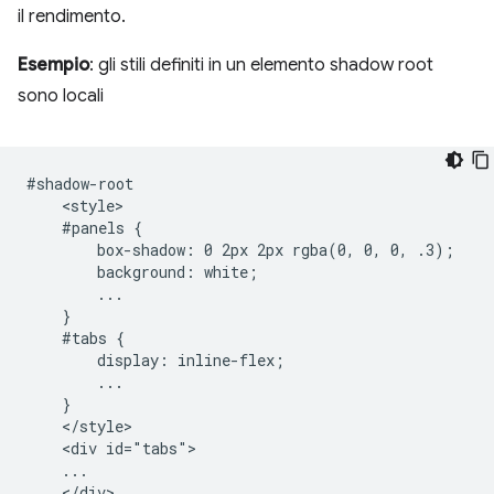
il rendimento.
Esempio
: gli stili definiti in un elemento shadow root
sono locali
#shadow-root

    <style>

    #panels {

        box-shadow: 0 2px 2px rgba(0, 0, 0, .3);

        background: white;

        ...

    }

    #tabs {

        display: inline-flex;

        ...

    }

    </style>

    <div id="tabs">

    ...

    </div>
