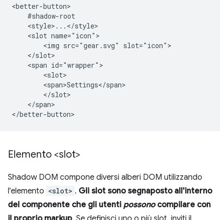
<better-button>

    #shadow-root

    <style>...</style>

    <slot name="icon">

        <img src="gear.svg" slot="icon">

    </slot>

    <span id="wrapper">

        <slot>

        <span>Settings</span>

        </slot>

    </span>

Elemento <slot>
Shadow DOM compone diversi alberi DOM utilizzando
l'elemento
<slot>
.
Gli slot sono segnaposto all'interno
del componente che gli utenti
possono
compilare con
il proprio markup
. Se definisci uno o più slot, inviti il