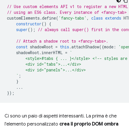
// Use custom elements API v1 to register a new HTML
// using an ES6 class. Every instance of <fancy-tab>
customElements
.
define
(
'fancy-tabs'
,
class
extends
HT
constructor
()
{
super
();
// always call super() first in the con
// Attach a shadow root to <fancy-tabs>.
const
shadowRoot
=
this
.
attachShadow
({
mode
:
'ope
shadowRoot
.
innerHTML
=
`
        <style>#tabs { ... }</style> <!-- styles are
        <div id="tabs">...</div>
        <div id="panels">...</div>
    `
;
}
...
});
Ci sono un paio di aspetti interessanti. La prima è che
l'elemento personalizzato
crea il proprio DOM ombra