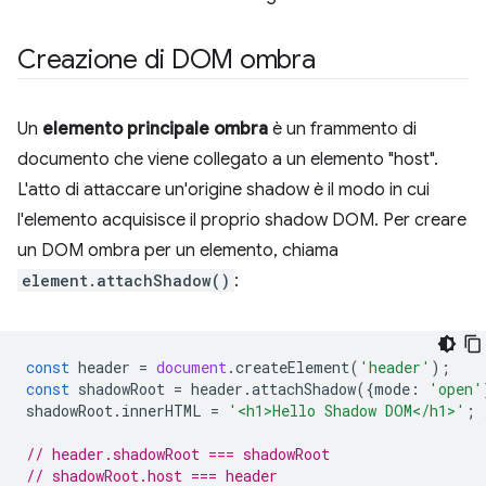
Creazione di DOM ombra
Un
elemento principale ombra
è un frammento di
documento che viene collegato a un elemento "host".
L'atto di attaccare un'origine shadow è il modo in cui
l'elemento acquisisce il proprio shadow DOM. Per creare
un DOM ombra per un elemento, chiama
element.attachShadow()
:
const
header
=
document
.
createElement
(
'header'
);
const
shadowRoot
=
header
.
attachShadow
({
mode
:
'open'
shadowRoot
.
innerHTML
=
'<h1>Hello Shadow DOM</h1>'
;
// header.shadowRoot === shadowRoot
// shadowRoot.host === header