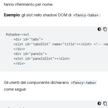
fanno riferimento per nome.
Esempio
: gli slot nello shadow DOM di
<fancy-tabs>
:
#shadow-root

    <div id="tabs">

    <slot id="tabsSlot" name="title"></slot> <!-- nam
    </div>

    <div id="panels">

    <slot id="panelsSlot"></slot>

Gli utenti del componente dichiarano
<fancy-tabs>
come segue: