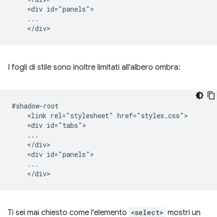
    <div id="panels">

    ...

I fogli di stile sono inoltre limitati all'albero ombra:
#shadow-root

    <link rel="stylesheet" href="styles.css">

    <div id="tabs">

    ...

    </div>

    <div id="panels">

    ...

Ti sei mai chiesto come l'elemento
<select>
mostri un