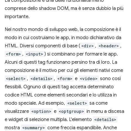
La composizione è una delle funzionalità meno
comprese dello shadow DOM, ma è senza dubbio la più
importante.
Nel nostro mondo di sviluppo web, la composizione è il
modo in cui costruiamo le app, in modo dichiarativo da
HTML. Diversi componenti di base (
<div>
,
<header>
,
<form>
,
<input>
) si combinano per formare le app.
Alcuni di questi tag funzionano persino tra di loro. La
composizione è il motivo per cui gli elementi nativi come
<select>
,
<details>
,
<form>
e
<video>
sono così
flessibili. Ognuno di questi tag accetta determinato
codice HTML come elementi secondari e lo utilizza in
modo speciale. Ad esempio,
<select>
sa come
visualizzare
<option>
e
<optgroup>
in menu a discesa
e widget di selezione multipla. L'elemento
<details>
mostra
<summary>
come freccia espandibile. Anche