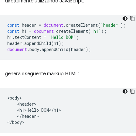
direttamente utilizzando JavaScript:
const
header
=
document
.
createElement
(
'header'
);
const
h1
=
document
.
createElement
(
'h1'
);
h1
.
textContent
=
'Hello DOM'
;
header
.
appendChild
(
h1
);
document
.
body
.
appendChild
(
header
);
genera il seguente markup HTML:
<body>

    <header>

    <h1>Hello DOM</h1>

    </header>
