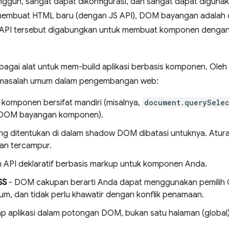
ngguh, sangat dapat dikonfigurasi, dan sangat dapat digunak
 membuat HTML baru (dengan JS API), DOM bayangan adalah
API tersebut digabungkan untuk membuat komponen dengan
ai alat untuk mem-build aplikasi berbasis komponen. Oleh ka
k masalah umum dalam pengembangan web:
komponen bersifat mandiri (misalnya,
document.querySelec
 DOM bayangan komponen).
ng ditentukan di dalam shadow DOM dibatasi untuknya. Atur
kan tercampur.
n API deklaratif berbasis markup untuk komponen Anda.
SS
- DOM cakupan berarti Anda dapat menggunakan pemilih
mum, dan tidak perlu khawatir dengan konflik penamaan.
p aplikasi dalam potongan DOM, bukan satu halaman (global)