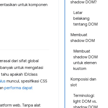
shadow DOM?
ntasikan untuk komponen
Latar
belakang
tentang DOM
Membuat
shadow DOM
Membuat
shadow DOM
sal dari sifat global
untuk elemen
banyak untuk mengatasi
kustom
 tahu apakah ID/class
Komposisi dan
lus
muncul, spesifikasi CSS
slot
dan
performa dapat
Terminologi:
light DOM vs.
latform web. Tanpa alat
shadow DOM