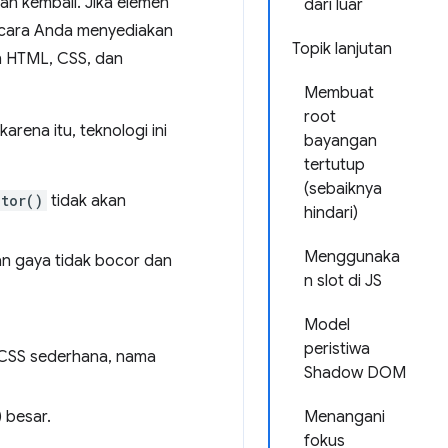
an kembali. Jika elemen
dari luar
 cara Anda menyediakan
Topik lanjutan
 HTML, CSS, dan
Membuat
root
rena itu, teknologi ini
bayangan
tertutup
(sebaiknya
tor()
tidak akan
hindari)
Menggunaka
an gaya tidak bocor dan
n slot di JS
Model
peristiwa
 CSS sederhana, nama
Shadow DOM
 besar.
Menangani
fokus