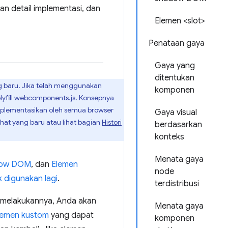
n detail implementasi, dan
Elemen <slot>
Penataan gaya
Gaya yang
ditentukan
 baru. Jika telah menggunakan
komponen
olyfill webcomponents.js. Konsepnya
diimplementasikan oleh semua browser
Gaya visual
at yang baru atau lihat bagian
Histori
berdasarkan
konteks
Menata gaya
ow DOM
, dan
Elemen
node
k digunakan lagi
.
terdistribusi
melakukannya, Anda akan
Menata gaya
lemen kustom
yang dapat
komponen