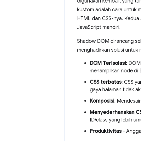
digunakan kembali, yang ta
kustom adalah cara untuk
HTML dan CSS-nya. Kedua 
JavaScript mandiri.
Shadow DOM dirancang sebag
menghadirkan solusi untu
DOM Terisolasi
: DOM 
menampilkan node di
CSS terbatas
: CSS ya
gaya halaman tidak a
Komposisi
: Mendesai
Menyederhanakan C
ID/class yang lebih u
Produktivitas
- Angga