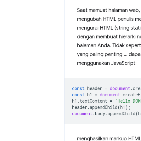
Saat memuat halaman web, b
mengubah HTML penulis men
mengurai HTML (string stat
dengan membuat hierarki no
halaman Anda. Tidak seperti
yang paling penting … dapa
menggunakan JavaScript:
const
header
=
document
.
cre
const
h1
=
document
.
createE
h1
.
textContent
=
'Hello DOM
header
.
appendChild
(
h1
);
document
.
body
.
appendChild
(
h
menghasilkan markup HTML 