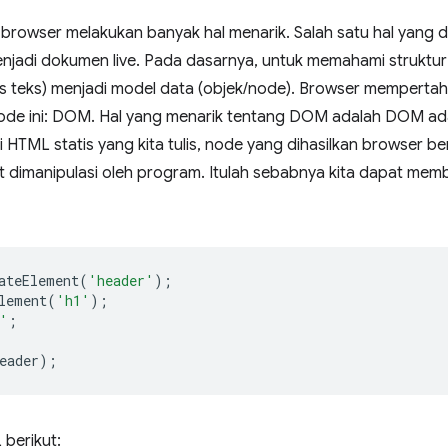
rowser melakukan banyak hal menarik. Salah satu hal yang d
jadi dokumen live. Pada dasarnya, untuk memahami struktur
is teks) menjadi model data (objek/node). Browser memperta
de ini: DOM. Hal yang menarik tentang DOM adalah DOM adal
 HTML statis yang kita tulis, node yang dihasilkan browser be
t dimanipulasi oleh program. Itulah sebabnya kita dapat m
ateElement
(
'header'
);
lement
(
'h1'
);
'
;
eader
);
berikut: