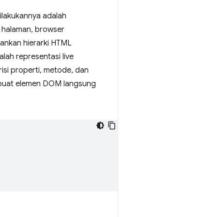
ilakukannya adalah
 halaman, browser
hankan hierarki HTML
ah representasi live
risi properti, metode, dan
embuat elemen DOM langsung