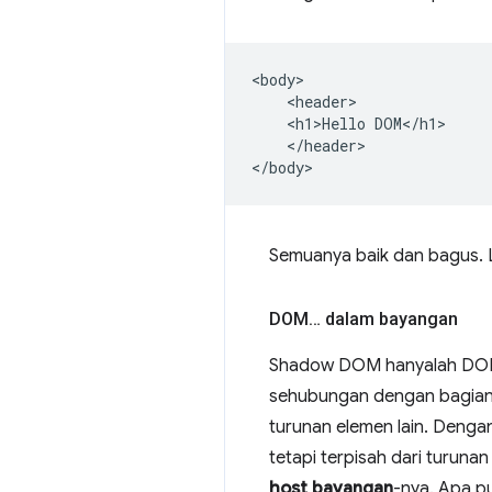
<body>

    <header>

    <h1>Hello DOM</h1>

    </header>

Semuanya baik dan bagus. 
DOM… dalam bayangan
Shadow DOM hanyalah DOM 
sehubungan dengan bagian
turunan elemen lain. Deng
tetapi terpisah dari turuna
host bayangan
-nya. Apa p