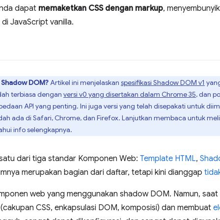
Anda dapat
memaketkan CSS dengan markup
, menyembunyika
di JavaScript vanilla.
n Shadow DOM?
Artikel ini menjelaskan
spesifikasi Shadow DOM v1
yang
ah terbiasa dengan
versi v0 yang disertakan dalam Chrome 35
, dan p
erbedaan API yang penting. Ini juga versi yang telah disepakati untuk 
h ada di Safari, Chrome, dan Firefox. Lanjutkan membaca untuk melih
hui info selengkapnya.
satu dari tiga standar Komponen Web:
Template HTML
,
Shad
mnya merupakan bagian dari daftar, tetapi kini dianggap
tida
 komponen web yang menggunakan shadow DOM. Namun, saat 
(cakupan CSS, enkapsulasi DOM, komposisi) dan membuat
e