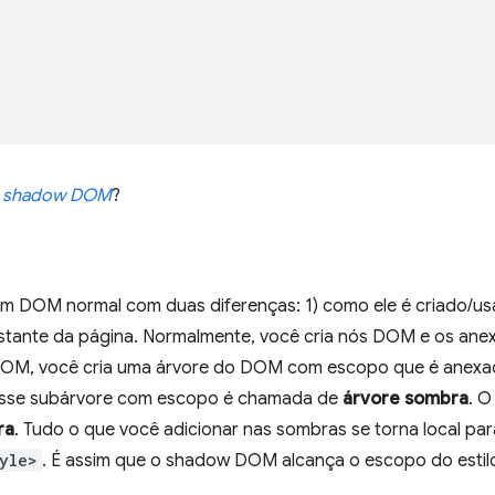
o
shadow DOM
?
DOM normal com duas diferenças: 1) como ele é criado/usa
tante da página. Normalmente, você cria nós DOM e os anex
OM, você cria uma árvore do DOM com escopo que é anexa
. Esse subárvore com escopo é chamada de
árvore sombra
. O
ra
. Tudo o que você adicionar nas sombras se torna local pa
tyle>
. É assim que o shadow DOM alcança o escopo do estil