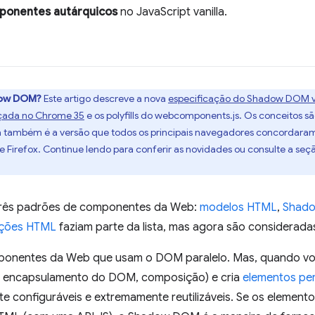
mponentes autárquicos
no JavaScript vanilla.
dow DOM?
Este artigo descreve a nova
especificação do Shadow DOM 
nçada no Chrome 35
e os polyfills do webcomponents.js. Os conceitos s
Ela também é a versão que todos os principais navegadores concordar
 Firefox. Continue lendo para conferir as novidades ou consulte a seç
rês padrões de componentes da Web:
modelos HTML
,
Shad
ações HTML
faziam parte da lista, mas agora são considerad
mponentes da Web que usam o DOM paralelo. Mas, quando você
, encapsulamento do DOM, composição) e cria
elementos pe
nte configuráveis e extremamente reutilizáveis. Se os elemen