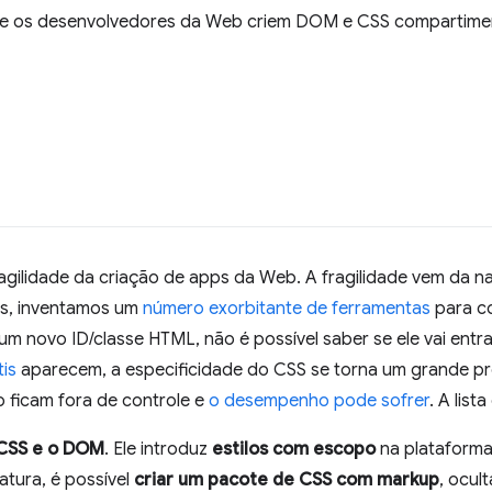
e os desenvolvedores da Web criem DOM e CSS compartim
gilidade da criação de apps da Web. A fragilidade vem da n
os, inventamos um
número
exorbitante
de ferramentas
para co
m novo ID/classe HTML, não é possível saber se ele vai ent
is
aparecem, a especificidade do CSS se torna um grande pr
lo ficam fora de controle e
o desempenho pode sofrer
. A lista
CSS e o DOM
. Ele introduz
estilos com escopo
na plataforma
tura, é possível
criar um pacote de CSS com markup
, ocul