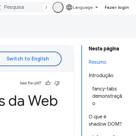
/
Fazer login
Nesta página
Resumo
Introdução
Isso foi útil?
fancy-tabs
s da Web
demonstraçã
o
O que é
shadow DOM?