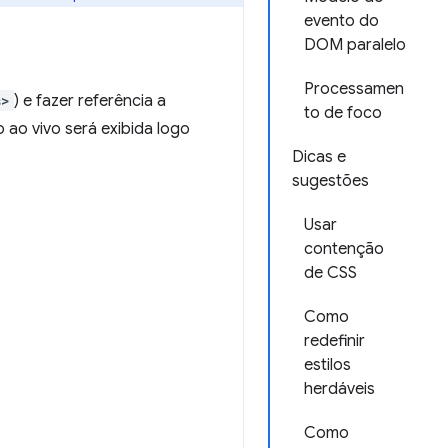
evento do
DOM paralelo
Processamen
s>
) e fazer referência a
to de foco
ao vivo será exibida logo
Dicas e
sugestões
Usar
contenção
de CSS
Como
redefinir
estilos
herdáveis
Como