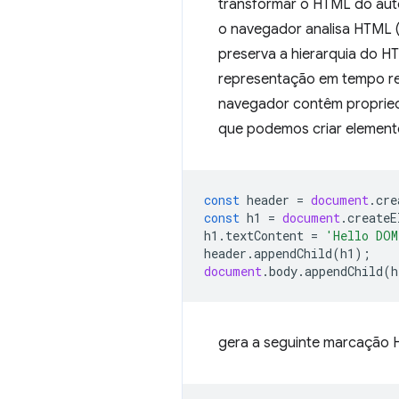
transformar o HTML do aut
o navegador analisa HTML (
preserva a hierarquia do H
representação em tempo rea
navegador contêm propried
que podemos criar element
const
header
=
document
.
cre
const
h1
=
document
.
createE
h1
.
textContent
=
'Hello DOM
header
.
appendChild
(
h1
);
document
.
body
.
appendChild
(
h
gera a seguinte marcação 