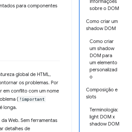
Informações
entados para componentes
sobre o DOM
Como criar um
shadow DOM
Como criar
um shadow
DOM para
um elemento
personalizad
atureza global de HTML,
o
ntornar os problemas. Por
Composição e
rar em conflito com um nome
slots
oblema (
!important
 é longa.
Terminologia:
light DOM x
 da Web. Sem ferramentas
shadow DOM
tar detalhes de