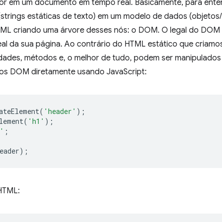
or em um documento em tempo real. Basicamente, para enten
strings estáticas de texto) em um modelo de dados (objetos
TML criando uma árvore desses nós: o DOM. O legal do DOM 
l da sua página. Ao contrário do HTML estático que criamos
ades, métodos e, o melhor de tudo, podem ser manipulados 
os DOM diretamente usando JavaScript:
ateElement
(
'header'
);
lement
(
'h1'
);
'
;
eader
);
HTML: