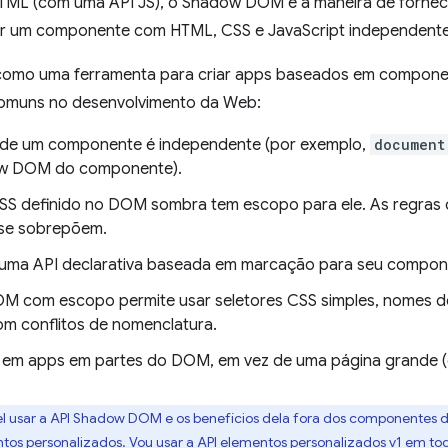
HTML (com uma API JS), o Shadow DOM é a maneira de forne
ar um componente com HTML, CSS e JavaScript independente
omo uma ferramenta para criar apps baseados em component
comuns no desenvolvimento da Web:
de um componente é independente (por exemplo,
document
ow DOM do componente).
CSS definido no DOM sombra tem escopo para ele. As regras 
 se sobrepõem.
e uma API declarativa baseada em marcação para seu compon
OM com escopo permite usar seletores CSS simples, nomes de
m conflitos de nomenclatura.
 em apps em partes do DOM, em vez de uma página grande (g
vel usar a API Shadow DOM e os benefícios dela fora dos componentes
os personalizados. Vou usar a API elementos personalizados v1 em to