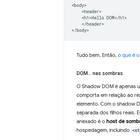
<body>

    <header>

    <h1>Hello DOM</h1>

    </header>

Tudo bem. Então,
o que é 
DOM… nas sombras
O Shadow DOM é apenas um 
comporta em relação ao res
elemento. Com o shadow D
separada dos filhos reais
anexado é o
host de somb
hospedagem, incluindo
<s