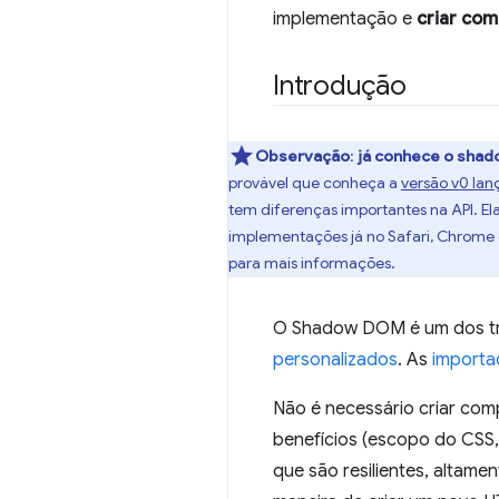
implementação e
criar co
Introdução
Observação
:
já conhece o sha
provável que conheça a
versão v0 la
tem diferenças importantes na API. 
implementações já no Safari, Chrome e
para mais informações.
O Shadow DOM é um dos t
personalizados
. As
import
Não é necessário criar co
benefícios (escopo do CSS
que são resilientes, altame