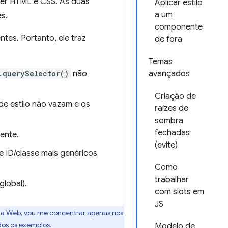
cer HTML e CSS. As duas
Aplicar estilo
a um
s.
componente
es. Portanto, ele traz
de fora
Temas
.querySelector()
não
avançados
Criação de
de estilo não vazam e os
raízes de
sombra
fechadas
ente.
(evite)
 ID/classe mais genéricos
Como
trabalhar
lobal).
com slots em
JS
 da Web, vou me concentrar apenas nos
dos os exemplos.
Modelo de