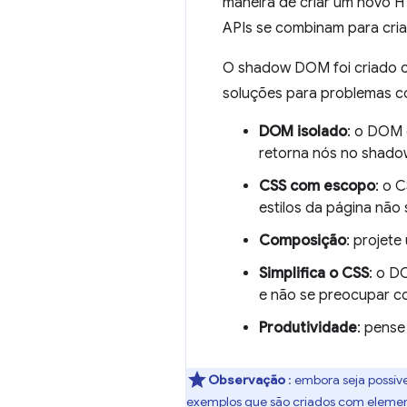
maneira de criar um novo 
APIs se combinam para cri
O shadow DOM foi criado c
soluções para problemas 
DOM isolado
: o DOM 
retorna nós no shad
CSS com escopo
: o 
estilos da página não
Composição
: projet
Simplifica o CSS
: o D
e não se preocupar co
Produtividade
: pense
Observação
: embora seja possí
exemplos que são criados com element