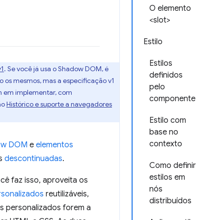
O elemento
<slot>
Estilo
Estilos
v1
. Se você já usa o Shadow DOM, é
definidos
ão os mesmos, mas a especificação v1
pelo
am em implementar, com
componente
ão
Histórico e suporte a navegadores
Estilo com
base no
contexto
ow DOM
e
elementos
as
descontinuadas
.
Como definir
estilos em
 faz isso, aproveita os
nós
rsonalizados
reutilizáveis,
distribuídos
tos personalizados forem a