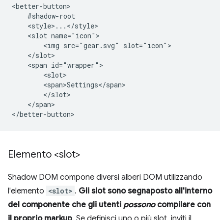
<better-button>

    #shadow-root

    <style>...</style>

    <slot name="icon">

        <img src="gear.svg" slot="icon">

    </slot>

    <span id="wrapper">

        <slot>

        <span>Settings</span>

        </slot>

    </span>

Elemento <slot>
Shadow DOM compone diversi alberi DOM utilizzando
l'elemento
<slot>
.
Gli slot sono segnaposto all'interno
del componente che gli utenti
possono
compilare con
il proprio markup
. Se definisci uno o più slot, inviti il