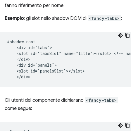
fanno riferimento per nome.
Esempio
: gli slot nello shadow DOM di
<fancy-tabs>
:
#shadow-root

    <div id="tabs">

    <slot id="tabsSlot" name="title"></slot> <!-- nam
    </div>

    <div id="panels">

    <slot id="panelsSlot"></slot>

Gli utenti del componente dichiarano
<fancy-tabs>
come segue: