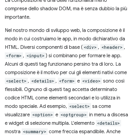
La composizione è una delle funzionalità meno
comprese dello shadow DOM, ma è senza dubbio la più
importante.
Nel nostro mondo di sviluppo web, la composizione è il
modo in cui costruiamo le app, in modo dichiarativo da
HTML. Diversi componenti di base (
<div>
,
<header>
,
<form>
,
<input>
) si combinano per formare le app.
Alcuni di questi tag funzionano persino tra di loro. La
composizione è il motivo per cui gli elementi nativi come
<select>
,
<details>
,
<form>
e
<video>
sono così
flessibili. Ognuno di questi tag accetta determinato
codice HTML come elementi secondari e lo utilizza in
modo speciale. Ad esempio,
<select>
sa come
visualizzare
<option>
e
<optgroup>
in menu a discesa
e widget di selezione multipla. L'elemento
<details>
mostra
<summary>
come freccia espandibile. Anche