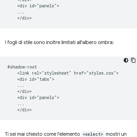
    <div id="panels">

    ...

I fogli di stile sono inoltre limitati all'albero ombra:
#shadow-root

    <link rel="stylesheet" href="styles.css">

    <div id="tabs">

    ...

    </div>

    <div id="panels">

    ...

Ti sei mai chiesto come l'elemento
<select>
mostri un