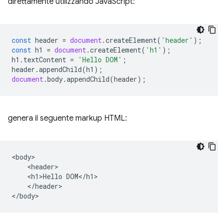
direttamente utilizzando JavaScript:
const
header
=
document
.
createElement
(
'header'
);
const
h1
=
document
.
createElement
(
'h1'
);
h1
.
textContent
=
'Hello DOM'
;
header
.
appendChild
(
h1
);
document
.
body
.
appendChild
(
header
);
genera il seguente markup HTML:
<body>

    <header>

    <h1>Hello DOM</h1>

    </header>
