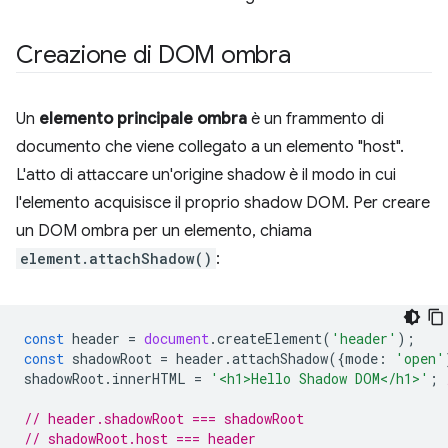
Creazione di DOM ombra
Un
elemento principale ombra
è un frammento di
documento che viene collegato a un elemento "host".
L'atto di attaccare un'origine shadow è il modo in cui
l'elemento acquisisce il proprio shadow DOM. Per creare
un DOM ombra per un elemento, chiama
element.attachShadow()
:
const
header
=
document
.
createElement
(
'header'
);
const
shadowRoot
=
header
.
attachShadow
({
mode
:
'open'
shadowRoot
.
innerHTML
=
'<h1>Hello Shadow DOM</h1>'
;
// header.shadowRoot === shadowRoot
// shadowRoot.host === header