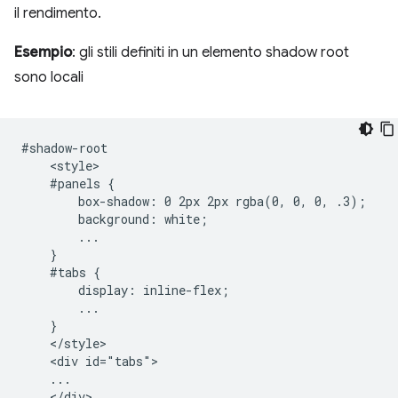
il rendimento.
Esempio
: gli stili definiti in un elemento shadow root
sono locali
#shadow-root

    <style>

    #panels {

        box-shadow: 0 2px 2px rgba(0, 0, 0, .3);

        background: white;

        ...

    }

    #tabs {

        display: inline-flex;

        ...

    }

    </style>

    <div id="tabs">

    ...

    </div>
