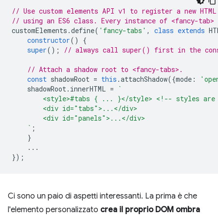
// Use custom elements API v1 to register a new HTML
// using an ES6 class. Every instance of <fancy-tab>
customElements
.
define
(
'fancy-tabs'
,
class
extends
HT
constructor
()
{
super
();
// always call super() first in the con
// Attach a shadow root to <fancy-tabs>.
const
shadowRoot
=
this
.
attachShadow
({
mode
:
'ope
shadowRoot
.
innerHTML
=
`
        <style>#tabs { ... }</style> <!-- styles are
        <div id="tabs">...</div>
        <div id="panels">...</div>
    `
;
}
...
});
Ci sono un paio di aspetti interessanti. La prima è che
l'elemento personalizzato
crea il proprio DOM ombra