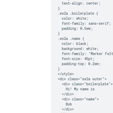
  text-align: center;

}

.ex2a .boilerplate {

  color: white;

  font-family: sans-serif;

  padding: 0.5em;

}

.ex2a .name {

  color: black;

  background: white;

  font-family: "Marker Felt
  font-size: 45pt;

  padding-top: 0.2em;

}

</style>

<div class="ex2a outer">

  <div class="boilerplate">

    Hi! My name is

  </div>

  <div class="name">

    Bob

  </div>
