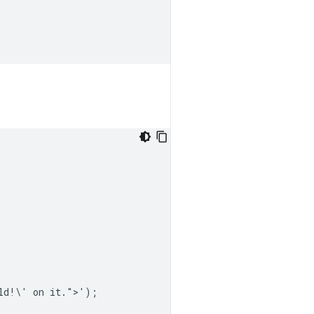
ld!\' on it.">');
