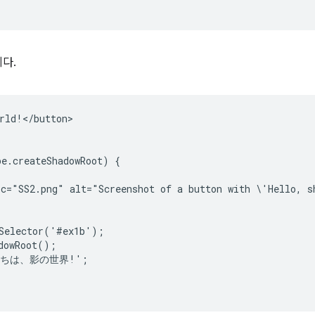
다.
rld!</button>

e.createShadowRoot) {

c="SS2.png" alt="Screenshot of a button with \'Hello, s
Selector('#ex1b');

dowRoot();

こんにちは、影の世界!';
