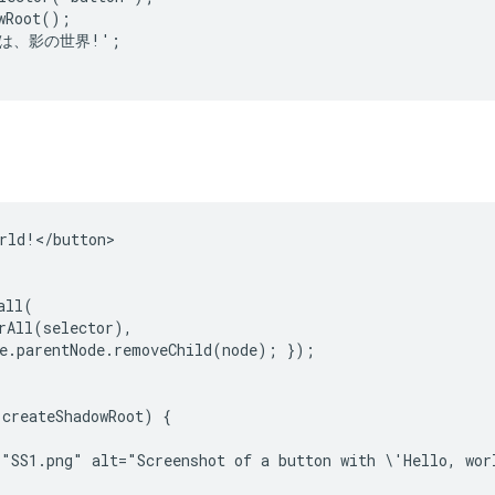
wRoot();

にちは、影の世界!';

rld!</button>

ll(

rAll(selector),

e.parentNode.removeChild(node); });

createShadowRoot) {

"SS1.png" alt="Screenshot of a button with \'Hello, wor