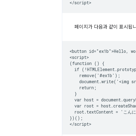
페이지가 다음과 같이 표시됩니
<button id="ex1b">Hello, wo
<script>

(function () {

  if (!HTMLElement.prototyp
    remove('#ex1b');

    document.write('<img sr
    return;

  }

  var host = document.query
  var root = host.createSha
  root.textContent = '
})();
