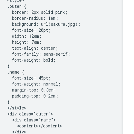
<style>

.outer {

  border: 2px solid pink;

  border-radius: 1em;

  background: url(sakura.jpg);

  font-size: 20pt;

  width: 12em;

  height: 7em;

  text-align: center;

  font-family: sans-serif;

  font-weight: bold;

}

.name {

  font-size: 45pt;

  font-weight: normal;

  margin-top: 0.8em;

  padding-top: 0.2em;

}

</style>

<div class="outer">

  <div class="name">

    <content></content>

  </div>
