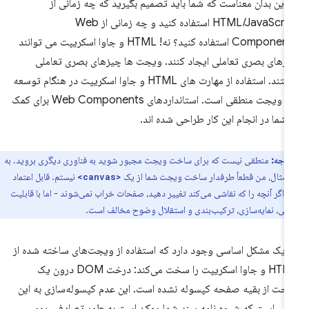
ا این بدان معناست که شما باید تصمیم بگیرید که چه زمانی از
HTML/JavaScript استفاده کنید و چه زمانی از Web
Components استفاده کنید؟ نه! HTML و جاوا اسکریپت می توانند
زهای بصری تعاملی ایجاد کنند. ویجت ها چیزهای بصری تعاملی
هستند. استفاده از مهارت های HTML و جاوا اسکریپت در هنگام توسعه
یک ویجت منطقی است. استانداردهای Web Components برای کمک
 شما در انجام این کار طراحی شده اند.
توجه:
منطقی نیست که برای ساخت ویجت مجبور شوید به فناوری دیگری بروید. به
 مثال، من قطعاً طرفدار ساخت ویجت شما از یک
نیستم. قابل اعتماد
<canvas>
 اگر آنچه را که نقاشی می‌کند تغییر دهید، صفحات خراب نمی‌شوند - اما با قابلیت
ی، نمایه‌سازی، ترکیب‌بندی و استقلال وضوح مخالف است.
ا یک مشکل اساسی وجود دارد که استفاده از ویجت‌های ساخته شده از
HTML و جاوا اسکریپت را سخت می‌کند: درخت DOM درون یک
جت از بقیه صفحه کپسوله نشده است. این عدم کپسوله‌سازی به این
نی است که شیوه نامه سند شما ممکن است به طور تصادفی روی