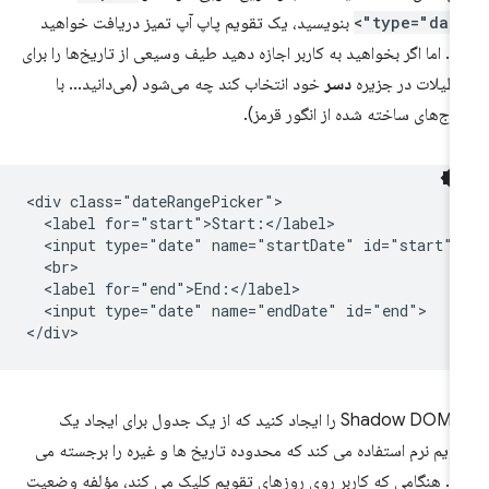
type="date"
بنویسید، یک تقویم پاپ آپ تمیز دریافت خواهید
د. اما اگر بخواهید به کاربر اجازه دهید طیف وسیعی از تاریخ‌ها را برای
طیلات در جزیره
دسر
خود انتخاب کند چه می‌شود (می‌دانید... با
نوج‌های ساخته شده از انگور قرمز).
<div class="dateRangePicker">

  <label for="start">Start:</label>

  <input type="date" name="startDate" id="start">

  <br>

  <label for="end">End:</label>

  <input type="date" name="endDate" id="end">

اما Shadow DOM را ایجاد کنید که از یک جدول برای ایجاد یک
ویم نرم استفاده می کند که محدوده تاریخ ها و غیره را برجسته می
د. هنگامی که کاربر روی روزهای تقویم کلیک می کند، مؤلفه وضعیت