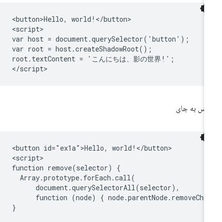
<button>Hello, world!</button>

<script>

var host = document.querySelector('button');

var root = host.createShadowRoot();

root.textContent = 'こんにちは、影の世界!';

س به جای
<button id="ex1a">Hello, world!</button>

<script>

function remove(selector) {

  Array.prototype.forEach.call(

      document.querySelectorAll(selector),

      function (node) { node.parentNode.removeChil
}
