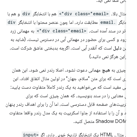
مانی شما نمی آید.
 مثال بالا،
<div class="email">
هم با انتخابگر
div
و هم با
تخابگر
.email
مطابقت دارد، اما چون عنصر محتوا با انتخابگر
div
دتر در سند آمده است،
<div class="email">
به مهمانی زرد
‌رود و کسی برای حضور در مهمانی آبی در دسترس نیست. (شاید به
مین
دلیل
است که آنقدر آبی است، اگرچه بدبختی عاشق شرکت است،
ابراین هرگز نمی دانید.)
ر چیزی به
هیچ
مهمانی دعوت نشود، اصلا رندر نمی شود. این همان
زی است که برای متن "سلام، جهان" در اولین مثال اتفاق افتاد. این
انی مفید است که می‌خواهید به یک رندر کاملاً متفاوت دست یابید:
ل معنایی را در سند بنویسید، که همان چیزی است که برای
کریپت‌های صفحه قابل دسترسی است، اما آن را برای اهداف رندر پنهان
ید و آن را با استفاده از جاوا اسکریپت به یک مدل رندر واقعا متفاوت
S متصل کنید.
ال، HTML یک انتخابگر تاریخ خوبی دارد. اگر
<input