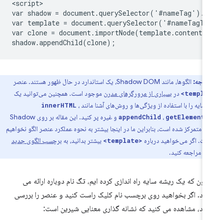
<script>

var shadow = document.querySelector('#nameTag').c
var template = document.querySelector('#nameTagTe
var clone = document.importNode(template.content, 
توجه:
الگوها، مانند Shadow DOM، یک استاندارد در حال ظهور هستند. عنصر
در
بسیاری از مرورگرهای مدرن
موجود است. همچنین می‌توانید یک
سایه را با استفاده از ویژگی‌ها و روش‌های آشنا مانند
،
innerHTML
،
و غیره پر کنید. این مقاله بر روی Shadow
appendChild
getElement
DOM متمرکز شده است، بنابراین ما در اینجا بیشتر به نحوه عملکرد عنصر الگو نخواهیم
ت. اگر می‌خواهید درباره
بیشتر بدانید، به
برچسب الگوی جدید
<template>
H
مراجعه کنید.
نون که یک ریشه سایه راه اندازی کرده ایم، تگ نام دوباره ارائه می
د. اگر بخواهید روی برچسب نام کلیک راست کنید و عنصر را بررسی
ید، مشاهده می کنید که نشانه گذاری معنایی شیرین است: