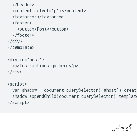
  </header>

  <content select="p"></content>

  <textarea></textarea>

  <footer>

    <button>Post</button>

  </footer>

</div>

</template>

<div id="host">

  <p>Instructions go here</p>

</div>

<script>

  var shadow = document.querySelector('#host').creat
  shadow.appendChild(document.querySelector('templat
گوچاس