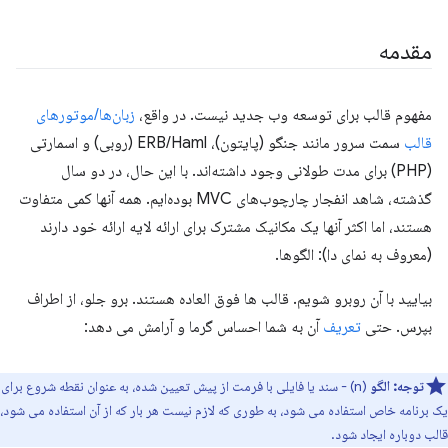
مقدمه
مفهوم قالب برای توسعه وب جدید نیست. در واقع،
زبان‌ها/موتورهای
قالب
سمت سرور مانند جنگو (پایتون)، ERB/Haml (روبی) و اسمارتی
(PHP) برای مدت طولانی وجود داشته‌اند. با این حال، در دو سال
گذشته، شاهد انفجار چارچوب‌های MVC بوده‌ایم. همه آنها کمی متفاوت
هستند، اما اکثر آنها یک مکانیک مشترک برای ارائه لایه ارائه خود دارند
(معروف به نمای دا): الگوها.
بیایید با آن روبرو شویم. قالب ها فوق العاده هستند. برو جلو، از اطراف
بپرس. حتی
تعریف
آن به شما احساس گرما و آرامش می دهد:
توجه:
الگو
(n) - سند یا فایلی با فرمت از پیش تعیین شده، به عنوان نقطه شروع برای
یک برنامه خاص استفاده می شود، به طوری که لازم نیست هر بار که از آن استفاده می شود،
قالب دوباره ایجاد شود.