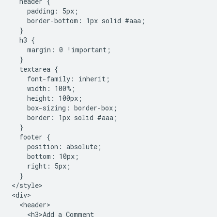
  header {

    padding: 5px;

    border-bottom: 1px solid #aaa;

  }

  h3 {

    margin: 0 !important;

  }

  textarea {

    font-family: inherit;

    width: 100%;

    height: 100px;

    box-sizing: border-box;

    border: 1px solid #aaa;

  }

  footer {

    position: absolute;

    bottom: 10px;

    right: 5px;

  }

</style>

<div>

  <header>

    <h3>Add a Comment
