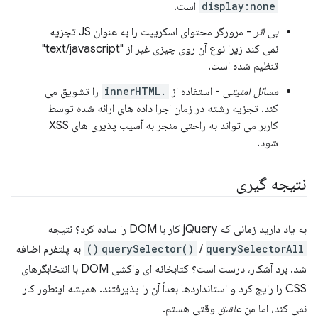
display:none
است.
بی اثر
- مرورگر محتوای اسکریپت را به عنوان JS تجزیه
نمی کند زیرا نوع آن روی چیزی غیر از "text/javascript"
تنظیم شده است.
مسائل امنیتی
- استفاده از
.innerHTML
را تشویق می
کند. تجزیه رشته در زمان اجرا داده های ارائه شده توسط
کاربر می تواند به راحتی منجر به آسیب پذیری های XSS
شود.
نتیجه گیری
به یاد دارید زمانی که jQuery کار با DOM را ساده کرد؟ نتیجه
querySelectorAll()
/
querySelector()
به پلتفرم اضافه
شد. برد آشکار، درست است؟ کتابخانه ای واکشی DOM با انتخابگرهای
CSS را رایج کرد و استانداردها بعداً آن را پذیرفتند. همیشه اینطور کار
نمی کند، اما من
عاشق
وقتی هستم.