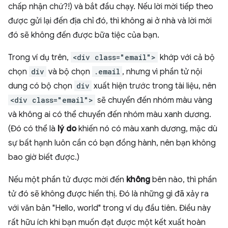
chấp nhận chứ?!) và bắt đầu chạy. Nếu lời mời tiếp theo
được gửi lại đến địa chỉ đó, thì không ai ở nhà và lời mời
đó sẽ không đến được bữa tiệc của bạn.
Trong ví dụ trên,
<div class="email">
khớp với cả bộ
chọn
div
và bộ chọn
.email
, nhưng vì phần tử nội
dung có bộ chọn
div
xuất hiện trước trong tài liệu, nên
<div class="email">
sẽ chuyển đến nhóm màu vàng
và không ai có thể chuyển đến nhóm màu xanh dương.
(Đó có thể là
lý do
khiến nó có màu xanh dương, mặc dù
sự bất hạnh luôn cần có bạn đồng hành, nên bạn không
bao giờ biết được.)
Nếu một phần tử được mời đến
không
bên nào, thì phần
tử đó sẽ không được hiển thị. Đó là những gì đã xảy ra
với văn bản "Hello, world" trong ví dụ đầu tiên. Điều này
rất hữu ích khi bạn muốn đạt được một kết xuất hoàn