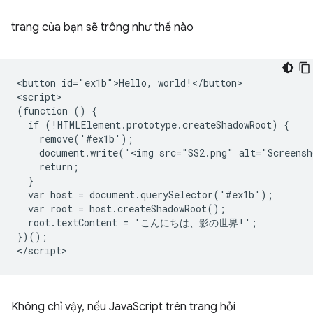
trang của bạn sẽ trông như thế nào
<button id="ex1b">Hello, world!</button>

<script>

(function () {

  if (!HTMLElement.prototype.createShadowRoot) {

    remove('#ex1b');

    document.write('<img src="SS2.png" alt="Screensh
    return;

  }

  var host = document.querySelector('#ex1b');

  var root = host.createShadowRoot();

  root.textContent = 'こんにちは、影の世界!';

})();

Không chỉ vậy, nếu JavaScript trên trang hỏi