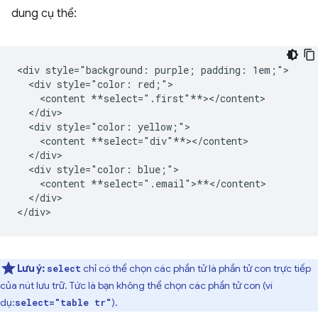
dung cụ thể:
<div style="background: purple; padding: 1em;">

  <div style="color: red;">

    <content **select=".first"**></content>

  </div>

  <div style="color: yellow;">

    <content **select="div"**></content>

  </div>

  <div style="color: blue;">

    <content **select=".email">**</content>

  </div>

Lưu ý:
chỉ có thể chọn các phần tử là phần tử con trực tiếp
select
của nút lưu trữ. Tức là bạn không thể chọn các phần tử con (ví
dụ:
).
select="table tr"