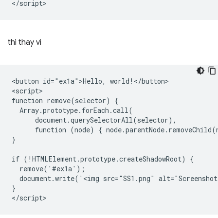
thì thay vì
<button id="ex1a">Hello, world!</button>

<script>

function remove(selector) {

  Array.prototype.forEach.call(

      document.querySelectorAll(selector),

      function (node) { node.parentNode.removeChild(n
}

if (!HTMLElement.prototype.createShadowRoot) {

  remove('#ex1a');

  document.write('<img src="SS1.png" alt="Screenshot
}
