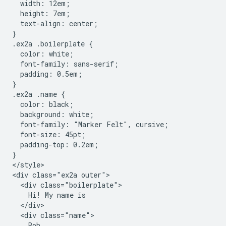
  width: 12em;

  height: 7em;

  text-align: center;

}

.ex2a .boilerplate {

  color: white;

  font-family: sans-serif;

  padding: 0.5em;

}

.ex2a .name {

  color: black;

  background: white;

  font-family: "Marker Felt", cursive;

  font-size: 45pt;

  padding-top: 0.2em;

}

</style>

<div class="ex2a outer">

  <div class="boilerplate">

    Hi! My name is

  </div>

  <div class="name">

    Bob
