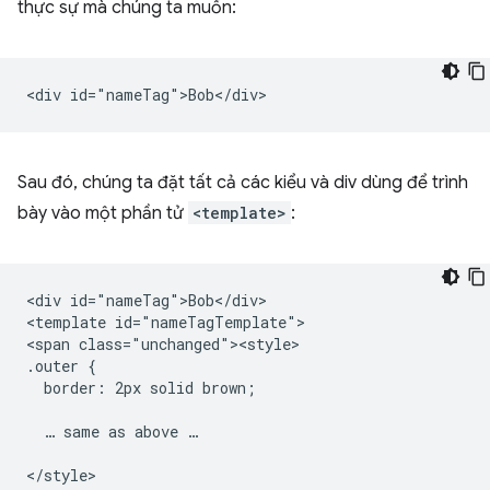
thực sự mà chúng ta muốn:
Sau đó, chúng ta đặt tất cả các kiểu và div dùng để trình
bày vào một phần tử
<template>
:
<div id="nameTag">Bob</div>

<template id="nameTagTemplate">

<span class="unchanged"><style>

.outer {

  border: 2px solid brown;

  … same as above …

</style>
