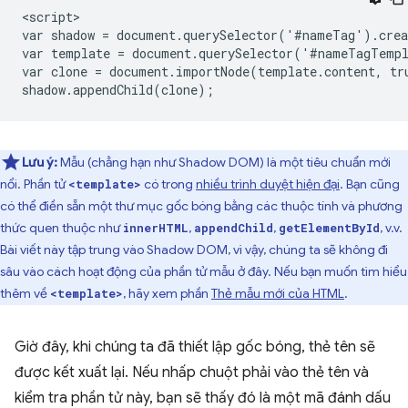
<script>

var shadow = document.querySelector('#nameTag').crea
var template = document.querySelector('#nameTagTempl
var clone = document.importNode(template.content, tru
Lưu ý:
Mẫu (chẳng hạn như Shadow DOM) là một tiêu chuẩn mới
nổi. Phần tử
có trong
nhiều trình duyệt hiện đại
. Bạn cũng
<template>
có thể điền sẵn một thư mục gốc bóng bằng các thuộc tính và phương
thức quen thuộc như
,
,
, v.v.
innerHTML
appendChild
getElementById
Bài viết này tập trung vào Shadow DOM, vì vậy, chúng ta sẽ không đi
sâu vào cách hoạt động của phần tử mẫu ở đây. Nếu bạn muốn tìm hiểu
thêm về
, hãy xem phần
Thẻ mẫu mới của HTML
.
<template>
Giờ đây, khi chúng ta đã thiết lập gốc bóng, thẻ tên sẽ
được kết xuất lại. Nếu nhấp chuột phải vào thẻ tên và
kiểm tra phần tử này, bạn sẽ thấy đó là một mã đánh dấu