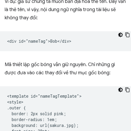
Ví dụ: giả sử chúng ta muốn bản địa hoá thẻ tên. Đây vẫn
là thẻ tên, vì vậy, nội dung ngữ nghĩa trong tài liệu sẽ
không thay đổi:
Mã thiết lập gốc bóng vẫn giữ nguyên. Chỉ những gì
được đưa vào các thay đổi về thư mục gốc bóng:
<template id="nameTagTemplate">

<style>

.outer {

  border: 2px solid pink;

  border-radius: 1em;

  background: url(sakura.jpg);
