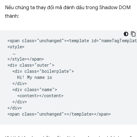
Nếu chúng ta thay đổi mã đánh dấu trong Shadow DOM
thành:
<span class="unchanged"><template id="nameTagTemplat
<style>

  …

</style></span>

<div class="outer">

  <div class="boilerplate">

    Hi! My name is

  </div>

  <div class="name">

    <content></content>

  </div>

</div>
