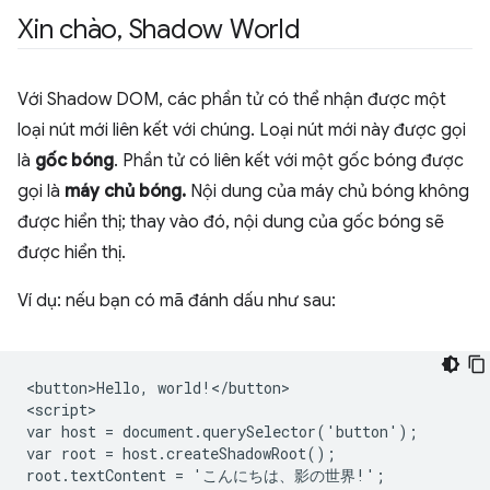
Xin chào
,
Shadow World
Với Shadow DOM, các phần tử có thể nhận được một
loại nút mới liên kết với chúng. Loại nút mới này được gọi
là
gốc bóng
. Phần tử có liên kết với một gốc bóng được
gọi là
máy chủ bóng.
Nội dung của máy chủ bóng không
được hiển thị; thay vào đó, nội dung của gốc bóng sẽ
được hiển thị.
Ví dụ: nếu bạn có mã đánh dấu như sau:
<button>Hello, world!</button>

<script>

var host = document.querySelector('button');

var root = host.createShadowRoot();

root.textContent = 'こんにちは、影の世界!';
