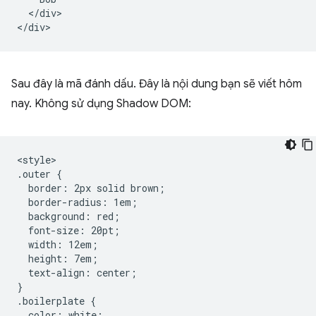
  </div>

Sau đây là mã đánh dấu. Đây là nội dung bạn sẽ viết hôm
nay. Không sử dụng Shadow DOM:
<style>

.outer {

  border: 2px solid brown;

  border-radius: 1em;

  background: red;

  font-size: 20pt;

  width: 12em;

  height: 7em;

  text-align: center;

}

.boilerplate {

  color: white;
