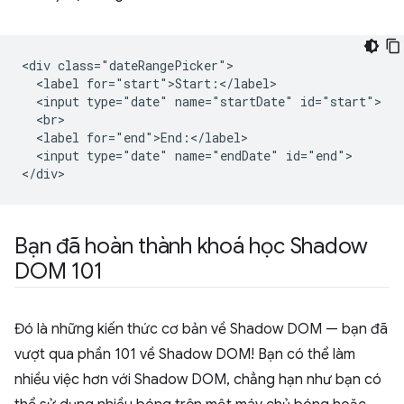
<div class="dateRangePicker">

  <label for="start">Start:</label>

  <input type="date" name="startDate" id="start">

  <br>

  <label for="end">End:</label>

  <input type="date" name="endDate" id="end">

Bạn đã hoàn thành khoá học Shadow
DOM 101
Đó là những kiến thức cơ bản về Shadow DOM — bạn đã
vượt qua phần 101 về Shadow DOM! Bạn có thể làm
nhiều việc hơn với Shadow DOM, chẳng hạn như bạn có