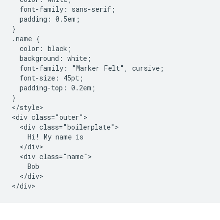
  font-family: sans-serif;

  padding: 0.5em;

}

.name {

  color: black;

  background: white;

  font-family: "Marker Felt", cursive;

  font-size: 45pt;

  padding-top: 0.2em;

}

</style>

<div class="outer">

  <div class="boilerplate">

    Hi! My name is

  </div>

  <div class="name">

    Bob

  </div>
