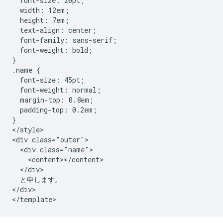
  font-size: 20pt;

  width: 12em;

  height: 7em;

  text-align: center;

  font-family: sans-serif;

  font-weight: bold;

}

.name {

  font-size: 45pt;

  font-weight: normal;

  margin-top: 0.8em;

  padding-top: 0.2em;

}

</style>

<div class="outer">

  <div class="name">

    <content></content>

  </div>

  と申します。

</div>
