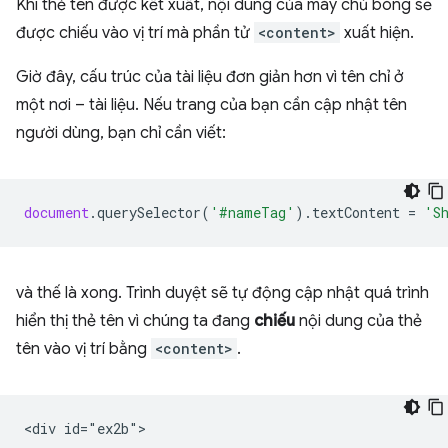
Khi thẻ tên được kết xuất, nội dung của máy chủ bóng sẽ
được chiếu vào vị trí mà phần tử
<content>
xuất hiện.
Giờ đây, cấu trúc của tài liệu đơn giản hơn vì tên chỉ ở
một nơi – tài liệu. Nếu trang của bạn cần cập nhật tên
người dùng, bạn chỉ cần viết:
document
.
querySelector
(
'#nameTag'
).
textContent
=
'S
và thế là xong. Trình duyệt sẽ tự động cập nhật quá trình
hiển thị thẻ tên vì chúng ta đang
chiếu
nội dung của thẻ
tên vào vị trí bằng
<content>
.