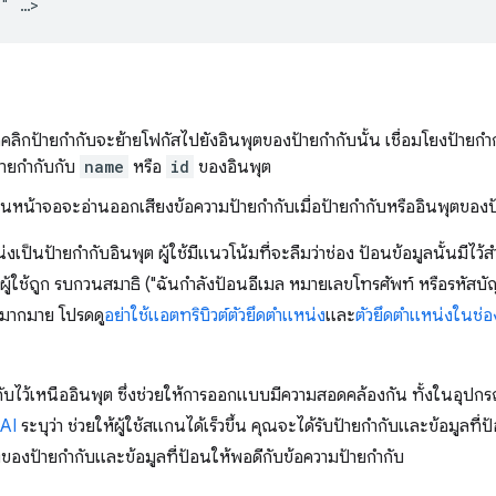
ลิกป้ายกำกับจะย้ายโฟกัสไปยังอินพุตของป้ายกำกับนั้น เชื่อมโยงป้ายกำก
ายกำกับกับ
name
หรือ
id
ของอินพุต
นหน้าจอจะอ่านออกเสียงข้อความป้ายกำกับเมื่อป้ายกำกับหรืออินพุตของป้
่งเป็นป้ายกำกับอินพุต ผู้ใช้มีแนวโน้มที่จะลืมว่าช่อง ป้อนข้อมูลนั้นมีไว้
ผู้ใช้ถูก รบกวนสมาธิ ("ฉันกำลังป้อนอีเมล หมายเลขโทรศัพท์ หรือรหัสบัญ
ีกมากมาย โปรดดู
อย่าใช้แอตทริบิวต์ตัวยึดตำแหน่ง
และ
ตัวยึดตำแหน่งในช่
ับไว้เหนืออินพุต ซึ่งช่วยให้การออกแบบมีความสอดคล้องกัน ทั้งในอุปกร
 AI
ระบุว่า ช่วยให้ผู้ใช้สแกนได้เร็วขึ้น คุณจะได้รับป้ายกำกับและข้อมูลท
งของป้ายกำกับและข้อมูลที่ป้อนให้พอดีกับข้อความป้ายกำกับ