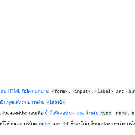
กอบ HTML ที่มีความหมาย
:
<form>
,
<input>
,
<label>
และ
<bu
ับอินพุตแต่ละรายการด้วย
<label>
ิวต์ขององค์ประกอบเพื่อ
เข้าถึงฟีเจอร์เบราว์เซอร์ในตัว
:
type
,
name
,
a
ี่ให้กับแอตทริบิวต์
name
และ
id
ซึ่งจะไม่เปลี่ยนแปลง ระหว่างการโห