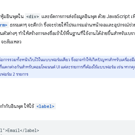
หุ้มอินพุตใน
<div>
และจัดการการส่งข้อมูลอินพุต ด้วย JavaScript เพี
rm>
ธรรมดาๆ จะดีกว่า ซึ่งจะช่วยให้โปรแกรมอ่านหน้าจอและอุปกรณ์ช่วยเหล
ในตัวต่างๆ ทำให้สร้างการลงชื่อเข้าใช้พื้นฐานที่ใช้งานได้ง่ายขึ้นสำหรับเบรา
t จะล้มเหลว
อการรวมทั้งหน้าเว็บไว้ในแบบฟอร์มเดียว ซึ่งอาจทำให้เกิดปัญหาสำหรับเครื่องม
 ที่แตกต่างกันสำหรับคอมโพเนนต์ UI แต่ละรายการที่ต้องใช้แบบฟอร์ม เช่น หากคุณม
ฟอร์ม 2 รายการ
กำกับอินพุต ให้ใช้
<label>
l">Email</label>
