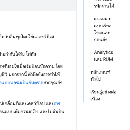
รหัสผ่านได้
ตรวจสอบ
แบบเรียล
ไทม์และ
ับกับอินพุตโดยใช้แอตทริบิวต์
ก่อนส่ง
Analytics
ายกำกับได้รับ โฟกัส
และ RUM
สำหรับอะไรเมื่อเริ่มป้อนข้อความ โดย
หลักเกณฑ์
ชี") นอกจากนี้ ตัวยึดยังอาจทำให้
ทั่วไป
องแบบฟอร์มเป็นอันตราย
หากคุณยัง
เรียนรู้อย่างต่อ
เนื่อง
ณ์เคลื่อนที่และเดสก์ท็อป และ
การ
ี่ป้อนแบบเต็มความกว้าง และไม่จำเป็น