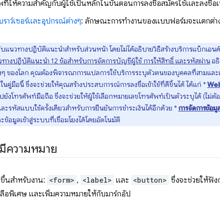
ที่ให้ความสำคัญกับผู้ใช้เป็นหลักในขั้นตอนการลงชื่อสมัครใช้และลงชื่อเข
าว์เซอร์และอุปกรณ์ต่างๆ
: ลักษณะการทำงานของแบบฟอร์มจะแตกต่าง
่ยวกับแนวทางปฏิบัติแนะนำสำหรับส่วนหน้า โดยไม่ได้อธิบายวิธีสร้างบริการแบ็กเอนด์เพื
ทางปฏิบัติแนะนำ 12 ข้อสำหรับการจัดการบัญชีผู้ใช้ การให้สิทธิ์ และรหัสผ่าน
อธิ
่างๆ ของโลก คุณต้องพิจารณาการแปลการใช้บริการระบุตัวตนของบุคคลที่สามและเนื้
ในคู่มือนี้ ซึ่งจะช่วยให้คุณสร้างประสบการณ์การลงชื่อเข้าใช้ที่ดีขึ้นได้ ได้แก่ *
We
ังโทรศัพท์มือถือ ซึ่งจะช่วยให้ผู้ใช้เลือกหมายเลขโทรศัพท์เป็นตัวระบุได้ (ไม่ต้
และรหัสแบบใช้ครั้งเดียวสำหรับการยืนยันการชำระเงินได้อีกด้วย *
การจัดการข้อมูล
ะข้อมูลเข้าสู่ระบบที่เชื่อมโยงได้โดยอัตโนมัติ
ี่มีความหมาย
างขึ้นสำหรับงาน:
<form>
,
<label>
และ
<button>
ซึ่งจะช่วยให้ฟั
หลือพิเศษ และเพิ่มความหมายให้กับมาร์กอัป