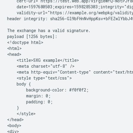
    cert-url="https://test.web.app/ViFgi0WfQ-NotPJf8
    date=1597680503;expires=1598285303;integrity="di
    validity-url="https://example.org/webpkg/validity
header integrity: sha256-Gl9bFHnNvHppKsv+bFEZwlYbbJ4
The exchange has a valid signature.

payload [1256 bytes]:

<!doctype html>

<html>

<head>

    <title>SXG example</title>

    <meta charset="utf-8" />

    <meta http-equiv="Content-type" content="text/htm
    <style type="text/css">

    body {

        background-color: #f0f0f2;

        margin: 0;

        padding: 0;

    }

    </style>

</head>

<body>

<div>
