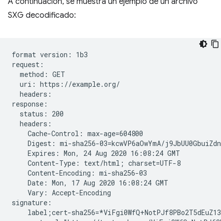
A continuación, se muestra un ejemplo de un archivo
SXG decodificado:
format version: 1b3

request:

  method: GET

  uri: https://example.org/

  headers:

response:

  status: 200

  headers:

    Cache-Control: max-age=604800

    Digest: mi-sha256-03=kcwVP6aOwYmA/j9JbUU0GbuiZdn
    Expires: Mon, 24 Aug 2020 16:08:24 GMT

    Content-Type: text/html; charset=UTF-8

    Content-Encoding: mi-sha256-03

    Date: Mon, 17 Aug 2020 16:08:24 GMT

    Vary: Accept-Encoding

signature:

    label;cert-sha256=*ViFgi0WfQ+NotPJf8PBo2T5dEuZ13