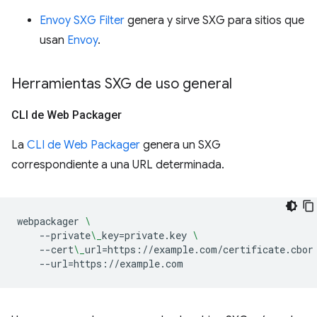
Envoy SXG Filter
genera y sirve SXG para sitios que
usan
Envoy
.
Herramientas SXG de uso general
CLI de Web Packager
La
CLI de Web Packager
genera un SXG
correspondiente a una URL determinada.
webpackager
\
--private
\_
key
=
private.key
\
--cert
\_
url
=
https://example.com/certificate.cbor
--url
=