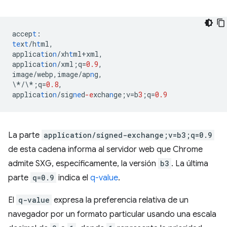
accep
t
:
te
x
t
/h
t
ml
,
applica
t
io
n
/xh
t
ml+xml
,
applica
t
io
n
/xml;q=
0.9
,
image/webp
,
image/ap
n
g
,
\*/\*;q=
0.8
,
applica
t
io
n
/sig
ne
d
-e
xcha
n
ge;v=b
3
;q=
0.9
La parte
application/signed-exchange;v=b3;q=0.9
de esta cadena informa al servidor web que Chrome
admite SXG, específicamente, la versión
b3
. La última
parte
q=0.9
indica el
q-value
.
El
q-value
expresa la preferencia relativa de un
navegador por un formato particular usando una escala