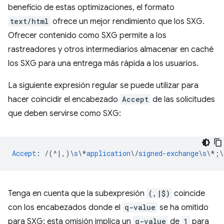
beneficio de estas optimizaciones, el formato
text/html
ofrece un mejor rendimiento que los SXG.
Ofrecer contenido como SXG permite a los
rastreadores y otros intermediarios almacenar en caché
los SXG para una entrega más rápida a los usuarios.
La siguiente expresión regular se puede utilizar para
hacer coincidir el encabezado
Accept
de las solicitudes
que deben servirse como SXG:
Accept
:
/(^|,)
\
s
\
*
application
\
/
signed-exchange
\
s
\
*;
\
Tenga en cuenta que la subexpresión
(,|$)
coincide
con los encabezados donde el
q-value
se ha omitido
para SXG; esta omisión implica un
q-value
de
1
para