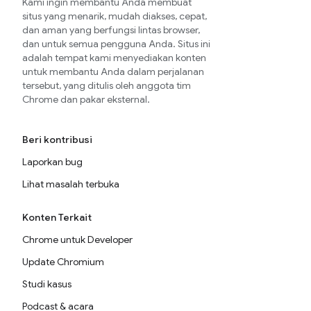
Kami ingin membantu Anda membuat
situs yang menarik, mudah diakses, cepat,
dan aman yang berfungsi lintas browser,
dan untuk semua pengguna Anda. Situs ini
adalah tempat kami menyediakan konten
untuk membantu Anda dalam perjalanan
tersebut, yang ditulis oleh anggota tim
Chrome dan pakar eksternal.
Beri kontribusi
Laporkan bug
Lihat masalah terbuka
Konten Terkait
Chrome untuk Developer
Update Chromium
Studi kasus
Podcast & acara