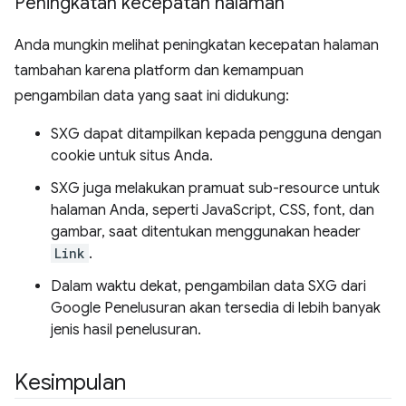
Peningkatan kecepatan halaman
Anda mungkin melihat peningkatan kecepatan halaman
tambahan karena platform dan kemampuan
pengambilan data yang saat ini didukung:
SXG dapat ditampilkan kepada pengguna dengan
cookie untuk situs Anda.
SXG juga melakukan pramuat sub-resource untuk
halaman Anda, seperti JavaScript, CSS, font, dan
gambar, saat ditentukan menggunakan header
Link
.
Dalam waktu dekat, pengambilan data SXG dari
Google Penelusuran akan tersedia di lebih banyak
jenis hasil penelusuran.
Kesimpulan