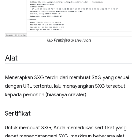
Tab
Pratinjau
di DevTools
Alat
Menerapkan SXG terdiri dari membuat SXG yang sesuai
dengan URL tertentu, lalu menayangkan SXG tersebut
kepada pemohon (biasanya crawler).
Sertifikat
Untuk membuat SXG, Anda memerlukan sertifikat yang
dapat menandatangani SXG, meskipun beberapa alat