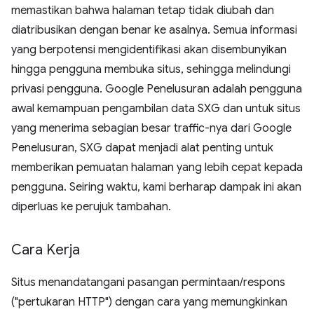
memastikan bahwa halaman tetap tidak diubah dan
diatribusikan dengan benar ke asalnya. Semua informasi
yang berpotensi mengidentifikasi akan disembunyikan
hingga pengguna membuka situs, sehingga melindungi
privasi pengguna. Google Penelusuran adalah pengguna
awal kemampuan pengambilan data SXG dan untuk situs
yang menerima sebagian besar traffic-nya dari Google
Penelusuran, SXG dapat menjadi alat penting untuk
memberikan pemuatan halaman yang lebih cepat kepada
pengguna. Seiring waktu, kami berharap dampak ini akan
diperluas ke perujuk tambahan.
Cara Kerja
Situs menandatangani pasangan permintaan/respons
("pertukaran HTTP") dengan cara yang memungkinkan