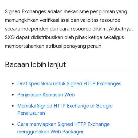
Signed Exchanges adalah mekanisme pengiriman yang
memungkinkan verifikasi asal dan validitas resource
secara independen dari cara resource dikirim. Akibatnya,
SXG dapat didistribusikan oleh pihak ketiga sekaligus
mempertahankan atribusi penayang penuh.
Bacaan lebih lanjut
Draf spesifikasi untuk Signed HTTP Exchanges
Penjelasan Kemasan Web
Memulai Signed HTTP Exchange di Google
Penelusuran
Cara menyiapkan Signed HTTP Exchange
menggunakan Web Packager