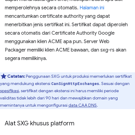
memperolehnya secara otomatis.
Halaman ini
mencantumkan certificate authority yang dapat
menerbitkan jenis sertifikat ini. Sertifikat dapat diperoleh
secara otomatis dari Certificate Authority Google
menggunakan klien ACME apa pun. Server Web
Packager memiliki klien ACME bawaan, dan sxg-rs akan
segera memilikinya.
Catatan:
Penggunaan SXG untuk produksi memerlukan sertifikat
yang mendukung ekstensi
. Sesuai dengan
CanSignHttpExchanges
spesifikasi
, sertifikat dengan ekstensi ini harus memiliki periode
validitas tidak lebih dari 90 hari dan mewajibkan domain yang
memintanya untuk mengonfigurasi
data CAA DNS
.
Alat SXG khusus platform