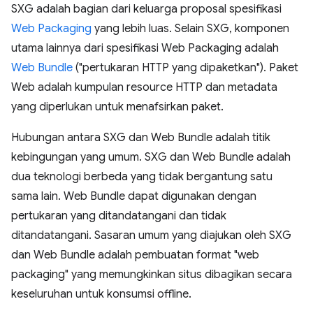
SXG adalah bagian dari keluarga proposal spesifikasi
Web Packaging
yang lebih luas. Selain SXG, komponen
utama lainnya dari spesifikasi Web Packaging adalah
Web Bundle
("pertukaran HTTP yang dipaketkan"). Paket
Web adalah kumpulan resource HTTP dan metadata
yang diperlukan untuk menafsirkan paket.
Hubungan antara SXG dan Web Bundle adalah titik
kebingungan yang umum. SXG dan Web Bundle adalah
dua teknologi berbeda yang tidak bergantung satu
sama lain. Web Bundle dapat digunakan dengan
pertukaran yang ditandatangani dan tidak
ditandatangani. Sasaran umum yang diajukan oleh SXG
dan Web Bundle adalah pembuatan format "web
packaging" yang memungkinkan situs dibagikan secara
keseluruhan untuk konsumsi offline.