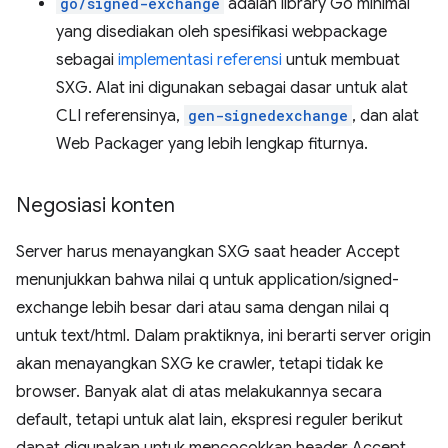
go/signed-exchange
adalah library Go minimal
yang disediakan oleh spesifikasi webpackage
sebagai
implementasi referensi
untuk membuat
SXG. Alat ini digunakan sebagai dasar untuk alat
CLI referensinya,
gen-signedexchange
, dan alat
Web Packager yang lebih lengkap fiturnya.
Negosiasi konten
Server harus menayangkan SXG saat header Accept
menunjukkan bahwa nilai q untuk application/signed-
exchange lebih besar dari atau sama dengan nilai q
untuk text/html. Dalam praktiknya, ini berarti server origin
akan menayangkan SXG ke crawler, tetapi tidak ke
browser. Banyak alat di atas melakukannya secara
default, tetapi untuk alat lain, ekspresi reguler berikut