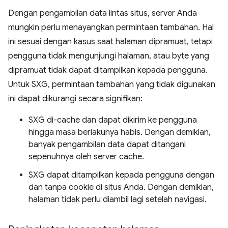
Dengan pengambilan data lintas situs, server Anda
mungkin perlu menayangkan permintaan tambahan. Hal
ini sesuai dengan kasus saat halaman dipramuat, tetapi
pengguna tidak mengunjungi halaman, atau byte yang
dipramuat tidak dapat ditampilkan kepada pengguna.
Untuk SXG, permintaan tambahan yang tidak digunakan
ini dapat dikurangi secara signifikan:
SXG di-cache dan dapat dikirim ke pengguna
hingga masa berlakunya habis. Dengan demikian,
banyak pengambilan data dapat ditangani
sepenuhnya oleh server cache.
SXG dapat ditampilkan kepada pengguna dengan
dan tanpa cookie di situs Anda. Dengan demikian,
halaman tidak perlu diambil lagi setelah navigasi.