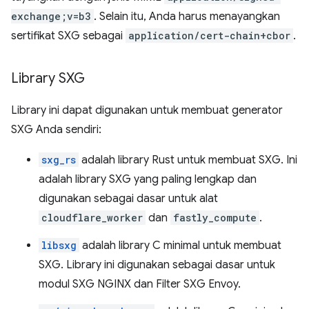
exchange;v=b3
. Selain itu, Anda harus menayangkan
sertifikat SXG sebagai
application/cert-chain+cbor
.
Library SXG
Library ini dapat digunakan untuk membuat generator
SXG Anda sendiri:
sxg_rs
adalah library Rust untuk membuat SXG. Ini
adalah library SXG yang paling lengkap dan
digunakan sebagai dasar untuk alat
cloudflare_worker
dan
fastly_compute
.
libsxg
adalah library C minimal untuk membuat
SXG. Library ini digunakan sebagai dasar untuk
modul SXG NGINX dan Filter SXG Envoy.