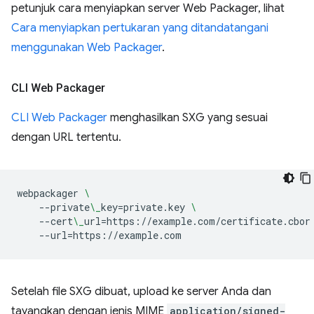
petunjuk cara menyiapkan server Web Packager, lihat
Cara menyiapkan pertukaran yang ditandatangani
menggunakan Web Packager
.
CLI Web Packager
CLI Web Packager
menghasilkan SXG yang sesuai
dengan URL tertentu.
webpackager
\
--private
\_
key
=
private.key
\
--cert
\_
url
=
https://example.com/certificate.cbor
--url
=
Setelah file SXG dibuat, upload ke server Anda dan
tayangkan dengan jenis MIME
application/signed-