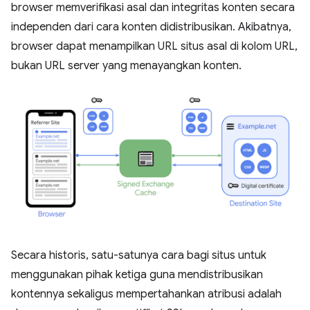
browser memverifikasi asal dan integritas konten secara
independen dari cara konten didistribusikan. Akibatnya,
browser dapat menampilkan URL situs asal di kolom URL,
bukan URL server yang menayangkan konten.
Secara historis, satu-satunya cara bagi situs untuk
menggunakan pihak ketiga guna mendistribusikan
kontennya sekaligus mempertahankan atribusi adalah