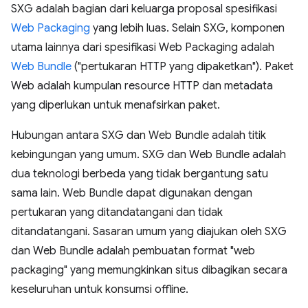
SXG adalah bagian dari keluarga proposal spesifikasi
Web Packaging
yang lebih luas. Selain SXG, komponen
utama lainnya dari spesifikasi Web Packaging adalah
Web Bundle
("pertukaran HTTP yang dipaketkan"). Paket
Web adalah kumpulan resource HTTP dan metadata
yang diperlukan untuk menafsirkan paket.
Hubungan antara SXG dan Web Bundle adalah titik
kebingungan yang umum. SXG dan Web Bundle adalah
dua teknologi berbeda yang tidak bergantung satu
sama lain. Web Bundle dapat digunakan dengan
pertukaran yang ditandatangani dan tidak
ditandatangani. Sasaran umum yang diajukan oleh SXG
dan Web Bundle adalah pembuatan format "web
packaging" yang memungkinkan situs dibagikan secara
keseluruhan untuk konsumsi offline.