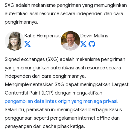
SXG adalah mekanisme pengiriman yang memungkinkan
autentikasi asal resource secara independen dari cara
pengirimannya.
Katie Hempenius
Devin Mullins
Signed exchanges (SXG) adalah mekanisme pengiriman
yang memungkinkan autentikasi asal resource secara
independen dari cara pengirimannya.
Mengimplementasikan SXG dapat meningkatkan Largest
Contentful Paint (LCP) dengan mengaktifkan
pengambilan data lintas origin yang menjaga privasi
.
Selain itu, pemisahan ini meningkatkan berbagai kasus
penggunaan seperti pengalaman internet offline dan
penayangan dari cache pihak ketiga.