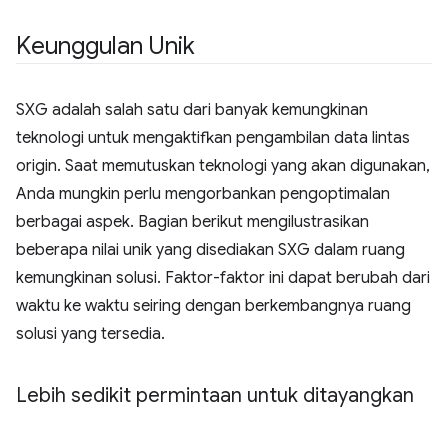
Keunggulan Unik
SXG adalah salah satu dari banyak kemungkinan
teknologi untuk mengaktifkan pengambilan data lintas
origin. Saat memutuskan teknologi yang akan digunakan,
Anda mungkin perlu mengorbankan pengoptimalan
berbagai aspek. Bagian berikut mengilustrasikan
beberapa nilai unik yang disediakan SXG dalam ruang
kemungkinan solusi. Faktor-faktor ini dapat berubah dari
waktu ke waktu seiring dengan berkembangnya ruang
solusi yang tersedia.
Lebih sedikit permintaan untuk ditayangkan