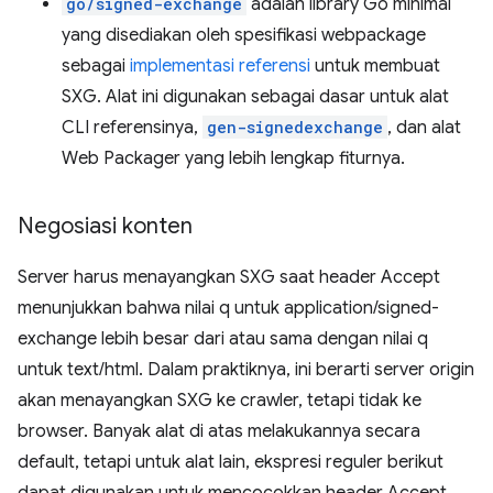
go/signed-exchange
adalah library Go minimal
yang disediakan oleh spesifikasi webpackage
sebagai
implementasi referensi
untuk membuat
SXG. Alat ini digunakan sebagai dasar untuk alat
CLI referensinya,
gen-signedexchange
, dan alat
Web Packager yang lebih lengkap fiturnya.
Negosiasi konten
Server harus menayangkan SXG saat header Accept
menunjukkan bahwa nilai q untuk application/signed-
exchange lebih besar dari atau sama dengan nilai q
untuk text/html. Dalam praktiknya, ini berarti server origin
akan menayangkan SXG ke crawler, tetapi tidak ke
browser. Banyak alat di atas melakukannya secara
default, tetapi untuk alat lain, ekspresi reguler berikut