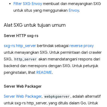
Filter SXG Envoy
membuat dan menayangkan SXG
untuk situs yang menggunakan
Envoy
.
Alat SXG untuk tujuan umum
Server HTTP sxg-rs
sxg-rs http_server
bertindak sebagai
reverse proxy
untuk menayangkan SXG. Untuk permintaan dari crawler
SXG,
http_server
akan menandatangani respons dari
backend dan merespons dengan SXG. Untuk petunjuk
penginstalan, lihat
README
.
Server Web Packager
Server Web Packager
,
webpkgserver
, adalah alternatif
untuk sxg-rs http_server, yang ditulis dalam Go. Untuk