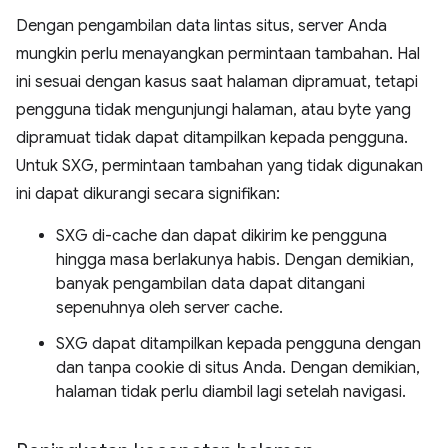
Dengan pengambilan data lintas situs, server Anda
mungkin perlu menayangkan permintaan tambahan. Hal
ini sesuai dengan kasus saat halaman dipramuat, tetapi
pengguna tidak mengunjungi halaman, atau byte yang
dipramuat tidak dapat ditampilkan kepada pengguna.
Untuk SXG, permintaan tambahan yang tidak digunakan
ini dapat dikurangi secara signifikan:
SXG di-cache dan dapat dikirim ke pengguna
hingga masa berlakunya habis. Dengan demikian,
banyak pengambilan data dapat ditangani
sepenuhnya oleh server cache.
SXG dapat ditampilkan kepada pengguna dengan
dan tanpa cookie di situs Anda. Dengan demikian,
halaman tidak perlu diambil lagi setelah navigasi.