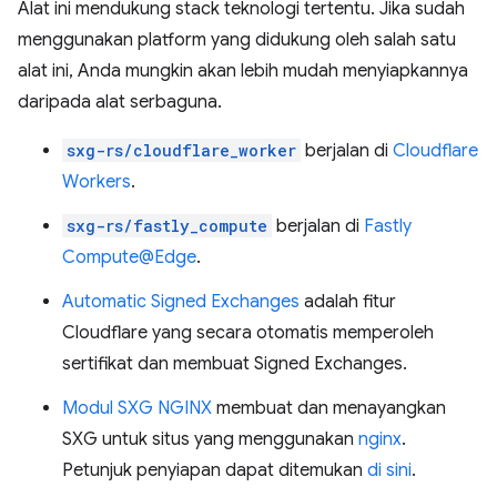
Alat ini mendukung stack teknologi tertentu. Jika sudah
menggunakan platform yang didukung oleh salah satu
alat ini, Anda mungkin akan lebih mudah menyiapkannya
daripada alat serbaguna.
sxg-rs/cloudflare_worker
berjalan di
Cloudflare
Workers
.
sxg-rs/fastly_compute
berjalan di
Fastly
Compute@Edge
.
Automatic Signed Exchanges
adalah fitur
Cloudflare yang secara otomatis memperoleh
sertifikat dan membuat Signed Exchanges.
Modul SXG NGINX
membuat dan menayangkan
SXG untuk situs yang menggunakan
nginx
.
Petunjuk penyiapan dapat ditemukan
di sini
.