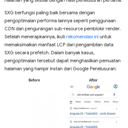
halaman yang sesuai dengan hasil penelusuran pertama.
SXG berfungsi paling baik bersama dengan
pengoptimalan performa lainnya seperti penggunaan
CDN dan pengurangan sub-resource pemblokir render.
Setelah menerapkannya, ikuti
rekomendasi ini
untuk
memaksimalkan manfaat LCP dari pengambilan data
SXG secara prefetch. Dalam banyak kasus,
pengoptimalan tersebut dapat menghasilkan pemuatan
halaman yang hampir instan dari Google Penelusuran: