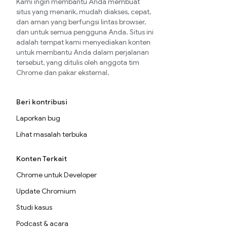
Kami ingin membantu Anda membuat
situs yang menarik, mudah diakses, cepat,
dan aman yang berfungsi lintas browser,
dan untuk semua pengguna Anda. Situs ini
adalah tempat kami menyediakan konten
untuk membantu Anda dalam perjalanan
tersebut, yang ditulis oleh anggota tim
Chrome dan pakar eksternal.
Beri kontribusi
Laporkan bug
Lihat masalah terbuka
Konten Terkait
Chrome untuk Developer
Update Chromium
Studi kasus
Podcast & acara