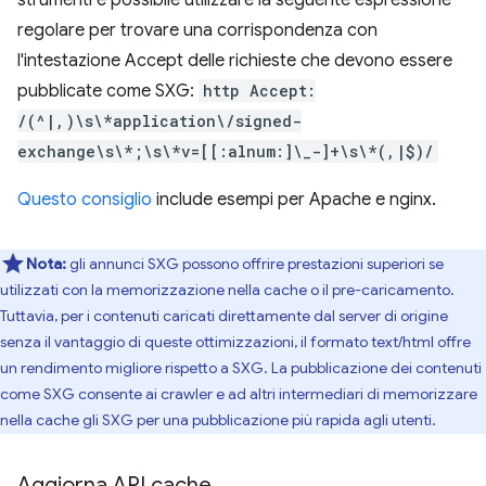
strumenti è possibile utilizzare la seguente espressione
regolare per trovare una corrispondenza con
l'intestazione Accept delle richieste che devono essere
pubblicate come SXG:
http Accept:
/(^|,)\s\*application\/signed-
exchange\s\*;\s\*v=[[:alnum:]\_-]+\s\*(,|$)/
Questo consiglio
include esempi per Apache e nginx.
Nota:
gli annunci SXG possono offrire prestazioni superiori se
utilizzati con la memorizzazione nella cache o il pre-caricamento.
Tuttavia, per i contenuti caricati direttamente dal server di origine
senza il vantaggio di queste ottimizzazioni, il formato text/html offre
un rendimento migliore rispetto a SXG. La pubblicazione dei contenuti
come SXG consente ai crawler e ad altri intermediari di memorizzare
nella cache gli SXG per una pubblicazione più rapida agli utenti.
Aggiorna API cache