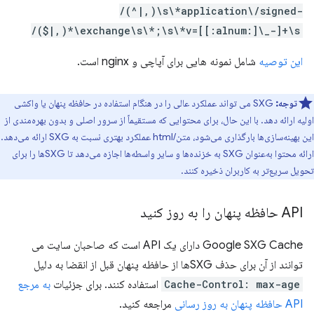
/(^|,)\s\*application\/signed-
exchange\s\*;\s\*v=[[:alnum:]\_-]+\s\*(,|$)/
این توصیه
شامل نمونه هایی برای آپاچی و nginx است.
توجه:
SXG می تواند عملکرد عالی را در هنگام استفاده در حافظه پنهان یا واکشی
اولیه ارائه دهد. با این حال، برای محتوایی که مستقیماً از سرور اصلی و بدون بهره‌مندی از
این بهینه‌سازی‌ها بارگذاری می‌شود، متن/html عملکرد بهتری نسبت به SXG ارائه می‌دهد.
ارائه محتوا به‌عنوان SXG به خزنده‌ها و سایر واسطه‌ها اجازه می‌دهد تا SXG‌ها را برای
تحویل سریع‌تر به کاربران ذخیره کنند.
API حافظه پنهان را به روز کنید
Google SXG Cache دارای یک API است که صاحبان سایت می
توانند از آن برای حذف SXGها از حافظه پنهان قبل از انقضا به دلیل
Cache-Control: max-age
استفاده کنند. برای جزئیات
به مرجع
API حافظه پنهان به روز رسانی
مراجعه کنید.