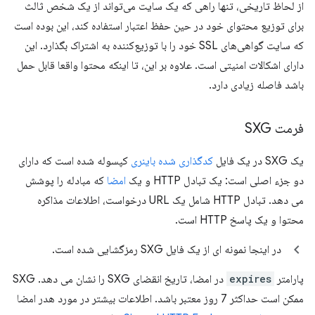
از لحاظ تاریخی، تنها راهی که یک سایت می‌تواند از یک شخص ثالث
برای توزیع محتوای خود در حین حفظ اعتبار استفاده کند، این بوده است
که سایت گواهی‌های SSL خود را با توزیع‌کننده به اشتراک بگذارد. این
دارای اشکالات امنیتی است. علاوه بر این، تا اینکه محتوا واقعا قابل حمل
باشد فاصله زیادی دارد.
فرمت SXG
یک SXG در یک فایل
کدگذاری شده باینری
کپسوله شده است که دارای
دو جزء اصلی است: یک تبادل HTTP و یک
امضا
که مبادله را پوشش
می دهد. تبادل HTTP شامل یک URL درخواست، اطلاعات مذاکره
محتوا و یک پاسخ HTTP است.
در اینجا نمونه ای از یک فایل SXG رمزگشایی شده است.
پارامتر
expires
در امضا، تاریخ انقضای SXG را نشان می دهد. SXG
ممکن است حداکثر 7 روز معتبر باشد. اطلاعات بیشتر در مورد هدر امضا