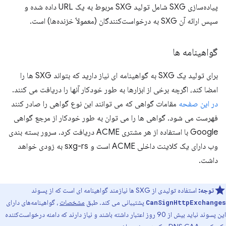
پیاده‌سازی SXG شامل تولید SXG مربوط به یک URL داده شده و
سپس ارائه آن SXG به درخواست‌کنندگان (معمولاً خزنده‌ها) است.
گواهینامه ها
برای تولید یک SXG به گواهینامه ای نیاز دارید که بتواند SXG ها را
امضا کند، اگرچه برخی از ابزارها به طور خودکار آنها را دریافت می کنند.
در این صفحه
مقامات گواهی که می توانند این نوع گواهی را صادر کنند
فهرست می شود. گواهی ها را می توان به طور خودکار از مرجع گواهی
Google با استفاده از هر مشتری ACME دریافت کرد. سرور بسته بندی
وب دارای یک کلاینت داخلی ACME است و sxg-rs به ​​زودی خواهد
داشت.
توجه:
استفاده تولیدی از SXG ها نیازمند گواهینامه ای است که از پسوند
پشتیبانی می کند. طبق
مشخصات
، گواهینامه‌های دارای
CanSignHttpExchanges
این پسوند نباید بیش از 90 روز اعتبار داشته باشند و نیاز دارند که دامنه درخواست‌کننده