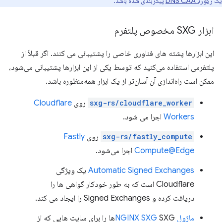
یک
رکورد DNS CAA
پیکربندی شده باشد.
ابزار SXG مخصوص پلتفرم
این ابزارها پشته های فناوری خاصی را پشتیبانی می کنند. اگر قبلاً از
پلتفرمی استفاده می‌کنید که توسط یکی از این ابزارها پشتیبانی می‌شود،
ممکن است راه‌اندازی آن آسان‌تر از یک ابزار همه‌منظوره باشد.
sxg-rs/cloudflare_worker
روی
Cloudflare
Workers
اجرا می شود.
sxg-rs/fastly_compute
روی
Fastly
Compute@Edge
اجرا می‌شود.
Automatic Signed Exchanges
یک ویژگی
Cloudflare است که به طور خودکار گواهی ها را
دریافت کرده و Signed Exchanges را ایجاد می کند.
ماژول NGINX SXG
SXGها را برای سایت هایی که از