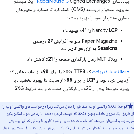
پیاده‌سازی Signed Exchanges
به RebelMouse
، یک سیستم
مدیریت محتوای برجسته (CMS)، کمک کرد تا عملکرد و معیارهای
تجاری مشتریان خود را بهبود بخشد:
LCP را 41٪ بهبود داد
Narcity
Paper Magazine متوجه
افزایش 27 درصدی
Sessions به ازای هر کاربر
شد
وبلاگ MLT
زمان بارگذاری صفحه را 21٪ کاهش داد
Cloudflare دریافت
که SXG
TTFB را برای 98٪ از سایت هایی
که
آزمایش کرده بود، و
LCP را برای 85٪ از سایت ها بهبود بخشید
، با
بهبود متوسط ​​بیش از 20٪ در بارگذاری صفحات واجد شرایط SXG.
توجه:
SXG
واکشی اولیه متقاطع را
فعال می‌کند زیرا درخواست‌های واکشی اولیه را
از طریق یک سرور حافظه پنهان SXG که توسط ارجاع‌دهنده اداره می‌شود، امکان‌پذیر
می‌سازد، و اطمینان می‌دهد که اطلاعات شناسایی بالقوه کاربر تا زمانی که آنها پیمایش
نکنند، برای سرور مبدا آشکار نمی‌شوند. این تکنیک برای هر سایتی که مایل است پیوندهای