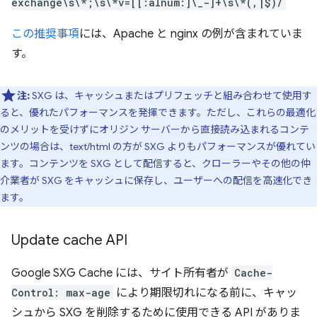
exchange\s\*;\s\*v=[[:alnum:]\_-]+\s\*(,|$)/
この推奨事項
には、Apache と nginx の例が含まれていま
す。
注:
SXG は、キャッシュまたはプリフェッチと組み合わせて使用す
ると、優れたパフォーマンスを発揮できます。ただし、これらの最適化
のメリットを受けずにオリジン サーバーから直接読み込まれるコンテ
ンツの場合は、text/html の方が SXG よりもパフォーマンスが優れてい
ます。コンテンツを SXG として配信すると、クローラーやその他の仲
介業者が SXG をキャッシュに保存し、ユーザーへの配信を高速化でき
ます。
Update cache API
Google SXG Cache には、サイト所有者が
Cache-
Control: max-age
により期限切れになる前に、キャッ
シュから SXG を削除するために使用できる API がありま