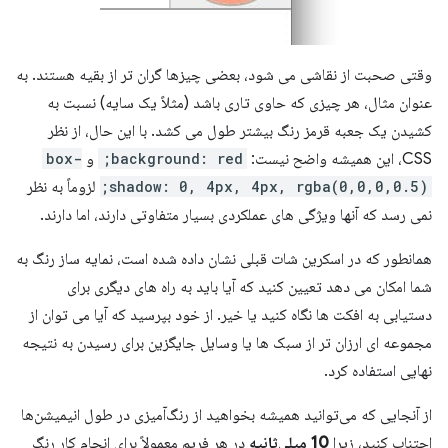
وقتی صحبت از نقاشی می شود، بعضی چیزها گران تر از بقیه هستند. به
عنوان مثال، هر چیزی که حاوی تاری باشد (مثلاً یک سایه) نسبت به
کشیدن یک جعبه قرمز رنگ بیشتر طول می کشد. با این حال، از نظر
CSS، این همیشه واضح نیست:
background: red;
و
box-
shadow: 0, 4px, 4px, rgba(0,0,0,0.5);
لزوماً به نظر
نمی رسد که آنها ویژگی های عملکردی بسیار متفاوتی دارند، اما دارند.
همانطور که در اسکرین شات قبلی نشان داده شده است، نمایه ساز رنگ به
شما امکان می دهد تعیین کنید که آیا باید به راه های دیگری برای
دستیابی به افکت ها نگاه کنید یا خیر. از خود بپرسید که آیا می توان از
مجموعه ای ارزان تر از سبک ها یا وسایل جایگزین برای رسیدن به نتیجه
نهایی استفاده کرد.
از آنجایی که می‌توانید همیشه بخواهید از رنگ‌آمیزی در طول انیمیشن‌ها
اجتناب کنید، زیرا
10 میلی‌ثانیه
در هر فریم معمولاً برای انجام کار رنگ