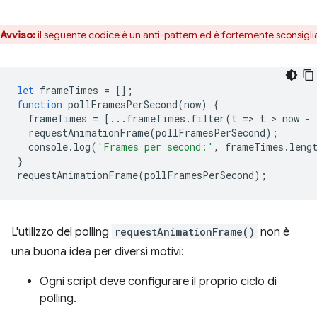
Avviso:
il seguente codice è un anti-pattern ed è fortemente sconsigli
let
frameTimes
=
[];
function
pollFramesPerSecond
(
now
)
{
frameTimes
=
[...
frameTimes
.
filter
(
t
=
>
t
 > 
now
-
requestAnimationFrame
(
pollFramesPerSecond
);
console
.
log
(
'Frames per second:'
,
frameTimes
.
leng
}
requestAnimationFrame
(
pollFramesPerSecond
);
L'utilizzo del polling
requestAnimationFrame()
non è
una buona idea per diversi motivi:
Ogni script deve configurare il proprio ciclo di
polling.