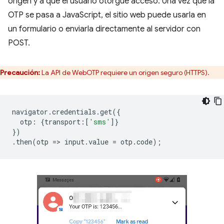
origen y a que el usuario otorgue acceso. Una vez que la
OTP se pasa a JavaScript, el sitio web puede usarla en
un formulario o enviarla directamente al servidor con
POST.
Precaución:
La API de WebOTP requiere un origen seguro (HTTPS).
navigator
.
credentials
.
get
({
otp
:
{
transport
:
[
'sms'
]}
})
.
then
(
otp
=
>
input
.
value
=
otp
.
code
);