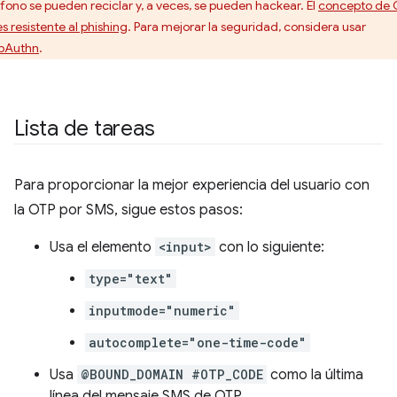
éfono se pueden reciclar y, a veces, se pueden hackear. El
concepto de 
s resistente al phishing
. Para mejorar la seguridad, considera usar
bAuthn
.
Lista de tareas
Para proporcionar la mejor experiencia del usuario con
la OTP por SMS, sigue estos pasos:
Usa el elemento
<input>
con lo siguiente:
type="text"
inputmode="numeric"
autocomplete="one-time-code"
Usa
@BOUND_DOMAIN #OTP_CODE
como la última
línea del mensaje SMS de OTP.