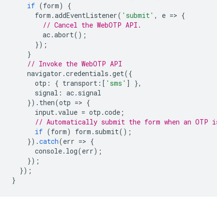
if
(
form
)
{
form
.
addEventListener
(
'submit'
,
e
=
>
{
// Cancel the WebOTP API.
ac
.
abort
();
});
}
// Invoke the WebOTP API
navigator
.
credentials
.
get
({
otp
:
{
transport
:
[
'sms'
]
},
signal
:
ac
.
signal
}).
then
(
otp
=
>
{
input
.
value
=
otp
.
code
;
// Automatically submit the form when an OTP i
if
(
form
)
form
.
submit
();
}).
catch
(
err
=
>
{
console
.
log
(
err
);
});
});
}