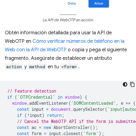
La API de WebOTP en acción.
Obtén información detallada para usar la API de
WebOTP en
Cómo verificar números de teléfono en la
Web con la API de WebOTP
o copia y pega el siguiente
fragmento. Asegúrate de establecer un atributo
action
y
method
en tu
<form>
.
// Feature detection
if
(
'OTPCredential'
in
window
)
{
window
.
addEventListener
(
'DOMContentLoaded'
,
e
=
>
{
const
input
=
document
.
querySelector
(
'input[auto
if
(
!
input
)
return
;
// Cancel the WebOTP API if the form is submitte
const
ac
=
new
AbortController
();
const
form
=
input
.
closest
(
'form'
);