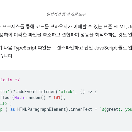
일반적인 웹 앱 개발 도구
로세스를 통해 코드를 브라우저가 이해할 수 있는 표준 HTML, Java
사용하여 이러한 파일을 축소하고 결합하여 성능을 최적화하는 것도 
다음 TypeScript 파일을 트랜스파일하고 단일 JavaScript 줄로
습니다.
ple.ts */
ton'
)
?
.
addEventListener
(
'click'
,
()
=
>
{
floor
(
Math
.
random
()
*
101
);
llo'
;
'p'
)
as
HTMLParagraphElement
).
innerText
=
`
${
greet
}
, yo