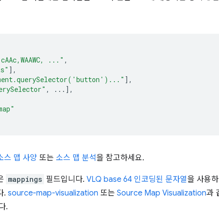
,cAAc,WAAWC, ..."
,
ts"
],
ment.querySelector('button')..."
],
erySelector"
,
...],
map"
소스 맵 사양
또는
소스 맵 분석
을 참고하세요.
은
mappings
필드입니다.
VLQ base 64 인코딩된 문자열
을 사용하
다.
source-map-visualization
또는
Source Map Visualization
과 
다.