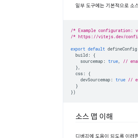
일부 도구에는 기본적으로 소스
/* Example configuration: 
/* https://vitejs.dev/conf
export
default
defineConfig
build
:
{
sourcemap
:
true
,
// ena
},
css
:
{
devSourcemap
:
true
// e
}
})
소스 맵 이해
디버깅에 도움이 되도록 이러한