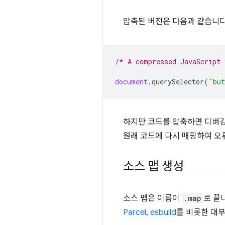
압축된 버전은 다음과 같습니다
/* A compressed JavaScript
document
.
querySelector
(
"but
하지만 코드를 압축하면 디버깅
원래 코드에 다시 매핑하여 오
소스 맵 생성
소스 맵은 이름이
.map
로 끝
Parcel
,
esbuild
를 비롯한 대부