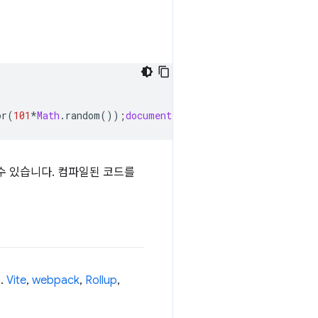
or
(
101
*
Math
.
random
());
document
.
querySelector
(
"p"
).
inner
수 있습니다. 컴파일된 코드를
).
Vite
,
webpack
,
Rollup
,