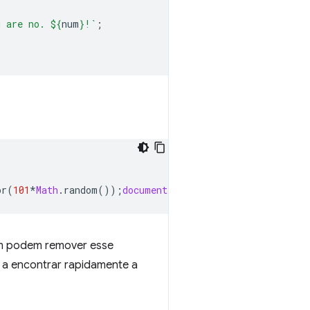
u are no. 
${
num
}
!`
;
or
(
101
*
Math
.
random
());
document
.
querySelector
(
"p"
).
inner
em podem remover esse
 a encontrar rapidamente a