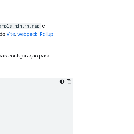
ample.min.js.map
e
ndo
Vite
,
webpack
,
Rollup
,
ais configuração para