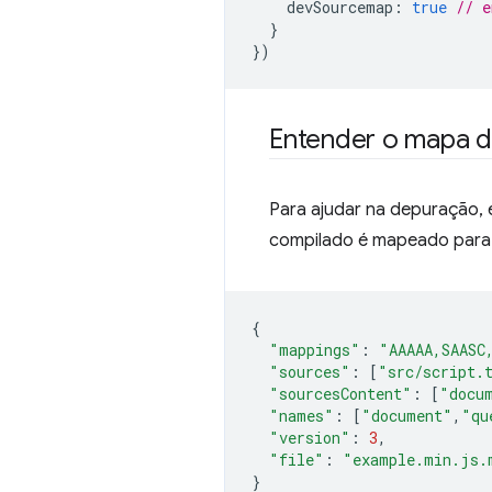
devSourcemap
:
true
// e
}
})
Entender o mapa d
Para ajudar na depuração,
compilado é mapeado para 
{
"mappings"
:
"AAAAA,SAASC
"sources"
:
[
"src/script.
"sourcesContent"
:
[
"docu
"names"
:
[
"document"
,
"qu
"version"
:
3
,
"file"
:
"example.min.js.
}