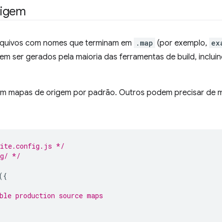
rigem
rquivos com nomes que terminam em
.map
(por exemplo,
ex
dem ser gerados pela maioria das ferramentas de build, inclui
em mapas de origem por padrão. Outros podem precisar de m
vite.config.js */
ig/ */
({
ble production source maps