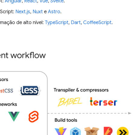
t:
Angular
,
React
,
Vue
,
Svelte
.
Script:
Next.js
,
Nuxt
e
Astro
.
mação de alto nível:
TypeScript
,
Dart
,
CoffeeScript
.