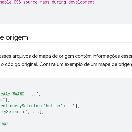
nable CSS source maps during development
e origem
 esses arquivos de mapa de origem contêm informações esse
o código original. Confira um exemplo de um mapa de orige
,cAAc,WAAWC, ..."
,
ts"
],
ment.querySelector('button')..."
],
erySelector"
,
...],
map"