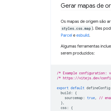
Gerar mapas de o
Os mapas de origem são a
styles.css.map
). Eles po
Parcel
e
esbuild
.
Algumas ferramentas inclu
serem produzidos:
/* Example configuration: 
/* https://vitejs.dev/conf
export
default
defineConfig
build
:
{
sourcemap
:
true
,
// ena
},
css
:
{