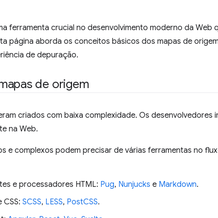
a ferramenta crucial no desenvolvimento moderno da Web que
ta página aborda os conceitos básicos dos mapas de origem
riência de depuração.
 mapas de origem
eram criados com baixa complexidade. Os desenvolvedores 
te na Web.
 e complexos podem precisar de várias ferramentas no flux
ates e processadores HTML:
Pug
,
Nunjucks
e
Markdown
.
e CSS:
SCSS
,
LESS
,
PostCSS
.