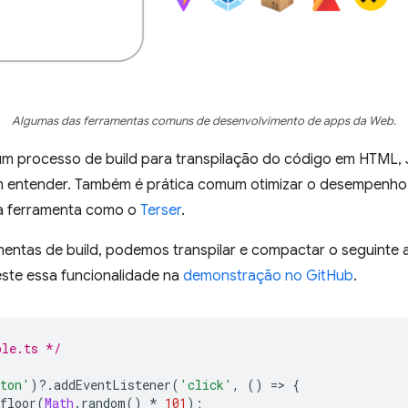
Algumas das ferramentas comuns de desenvolvimento de apps da Web.
um processo de build para transpilação do código em HTML, 
 entender. Também é prática comum otimizar o desempenho
a ferramenta como o
Terser
.
entas de build, podemos transpilar e compactar o seguinte 
Teste essa funcionalidade na
demonstração no GitHub
.
ple.ts */
ton'
)
?
.
addEventListener
(
'click'
,
()
=
>
{
floor
(
Math
.
random
()
*
101
);