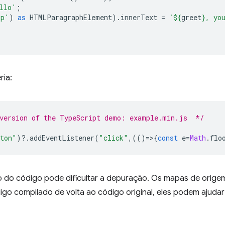
llo'
;
'p'
)
as
HTMLParagraphElement
).
innerText
=
`
${
greet
}
, yo
ia:
 version of the TypeScript demo: example.min.js  */
ton"
)
?
.
addEventListener
(
"click"
,(()
=
>
{
const
e
=
Math
.
flo
 do código pode dificultar a depuração. Os mapas de orig
go compilado de volta ao código original, eles podem ajudar