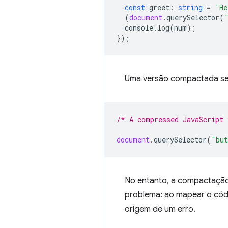
const
greet
:
string
=
'He
(
document
.
querySelector
(
console
.
log
(
num
);
});
Uma versão compactada ser
/* A compressed JavaScript
document
.
querySelector
(
"but
No entanto, a compactação
problema: ao mapear o códi
origem de um erro.