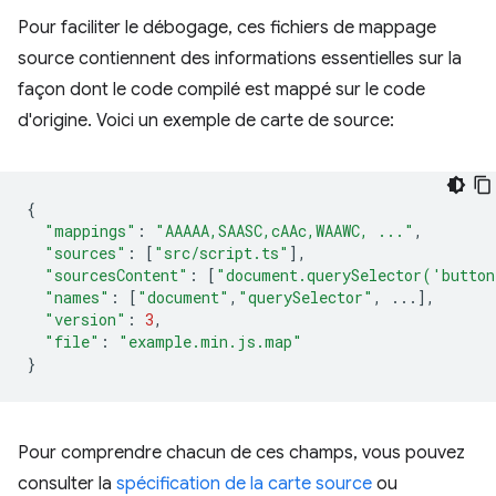
Pour faciliter le débogage, ces fichiers de mappage
source contiennent des informations essentielles sur la
façon dont le code compilé est mappé sur le code
d'origine. Voici un exemple de carte de source:
{
"mappings"
:
"AAAAA,SAASC,cAAc,WAAWC, ..."
,
"sources"
:
[
"src/script.ts"
],
"sourcesContent"
:
[
"document.querySelector('butto
"names"
:
[
"document"
,
"querySelector"
,
...],
"version"
:
3
,
"file"
:
"example.min.js.map"
}
Pour comprendre chacun de ces champs, vous pouvez
consulter la
spécification de la carte source
ou