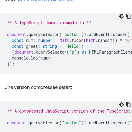
/* A TypeScript demo: example.ts */
document
.
querySelector
(
'button'
)
?
.
addEventListener
(
const
num
:
number
=
Math
.
floor
(
Math
.
random
()
*
101
const
greet
:
string
=
'Hello'
;
(
document
.
querySelector
(
'p'
)
as
HTMLParagraphElem
console
.
log
(
num
);
});
Une version compressée serait:
/* A compressed JavaScript version of the TypeScript
document
.
querySelector
(
"button"
)
?
.
addEventListener
(