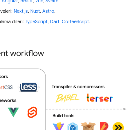
:
Angular
,
React
,
Vue
,
Svelte
.
veleri:
Next.js
,
Nuxt
,
Astro
.
ama dilleri:
TypeScript
,
Dart
,
CoffeeScript
.