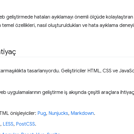
b geliştirmede hataları ayıklamayı önemli ölçüde kolaylaştıran 
temel özellikleri, nasıl oluşturuldukları ve hata ayıklama deneyimin
htiyaç
armaşıklıkta tasarlanıyordu. Geliştiriciler HTML, CSS ve JavaS
 uygulamalarının geliştirme iş akışında çeşitli araçlara ihti
TML önişleyiciler:
Pug
,
Nunjucks
,
Markdown
.
S
,
LESS
,
PostCSS
.