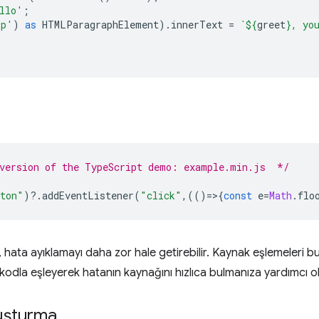
llo'
;
'p'
)
as
HTMLParagraphElement
).
innerText
=
`
${
greet
}
, yo
 version of the TypeScript demo: example.min.js  */
ton"
)
?
.
addEventListener
(
"click"
,(()
=
>
{
const
e
=
Math
.
flo
hata ayıklamayı daha zor hale getirebilir. Kaynak eşlemeleri bu
kodla eşleyerek hatanın kaynağını hızlıca bulmanıza yardımcı ola
luşturma