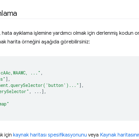
anlama
 hata ayıklama işlemine yardımcı olmak için derlenmiş kodun orij
Kaynak harita örneğini aşağıda görebilirsiniz:
,cAAc,WAAWC, ..."
,
ts"
],
ment.querySelector('button')..."
],
erySelector"
,
...],
map"
ak için
kaynak haritası spesifikasyonunu
veya
Kaynak haritasını