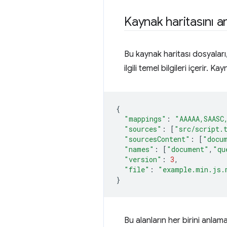
Kaynak haritasını 
Bu kaynak haritası dosyaları,
ilgili temel bilgileri içerir. 
{
"mappings"
:
"AAAAA,SAASC
"sources"
:
[
"src/script.
"sourcesContent"
:
[
"docu
"names"
:
[
"document"
,
"qu
"version"
:
3
,
"file"
:
"example.min.js.
}
Bu alanların her birini anlam