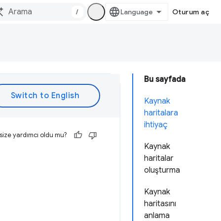
/
Oturum aç
Bu sayfada
Kaynak
haritalara
ihtiyaç
size yardımcı oldu mu?
Kaynak
haritalar
oluşturma
Kaynak
haritasını
anlama