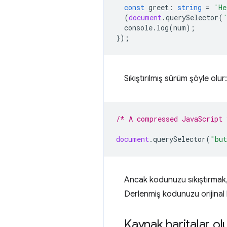
const
greet
:
string
=
'He
(
document
.
querySelector
(
console
.
log
(
num
);
});
Sıkıştırılmış sürüm şöyle olur:
/* A compressed JavaScript
document
.
querySelector
(
"but
Ancak kodunuzu sıkıştırmak, 
Derlenmiş kodunuzu orijinal 
Kaynak haritalar o