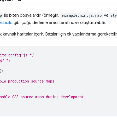
p
ile biten dosyalardır (örneğin,
example.min.js.map
ve
st
esbuild
gibi çoğu derleme aracı tarafından oluşturulabilir.
 kaynak haritalar içerir. Bazıları için ek yapılandırma gerekebilir
vite.config.js */
ig/ */
({
ble production source maps
nable CSS source maps during development