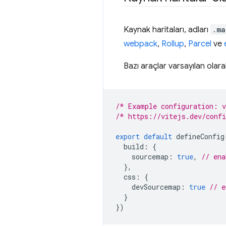
Kaynak haritaları, adları
.ma
webpack
,
Rollup
,
Parcel
ve
Bazı araçlar varsayılan olarak
/* Example configuration: 
/* https://vitejs.dev/conf
export
default
defineConfig
build
:
{
sourcemap
:
true
,
// ena
},
css
:
{
devSourcemap
:
true
// e
}
})