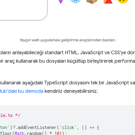
Yaygın web uygulaması geliştirme araçlarından bazıları.
cıların anlayabileceği standart HTML, JavaScript ve CSS'ye dö
bir araç kullanarak bu dosyaları küçültüp birleştirerek perfor
kullanarak aşağıdaki TypeScript dosyasını tek bir JavaScript sat
Hub'daki bu demoda
kendiniz deneyebilirsiniz.
ple.ts */
ton'
)
?
.
addEventListener
(
'click'
,
()
=
>
{
floor
(
Math
.
random
()
*
101
);