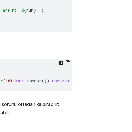
u are no. 
${
num
}
!`
;
or
(
101
*
Math
.
random
());
document
.
querySelector
(
"p"
).
inner
 sorunu ortadan kaldırabilir:
bilir.