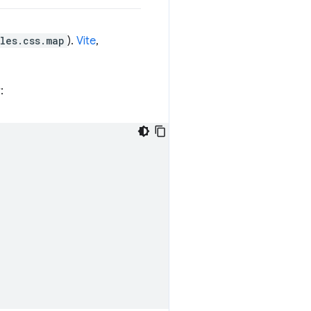
yles.css.map
).
Vite
,
: