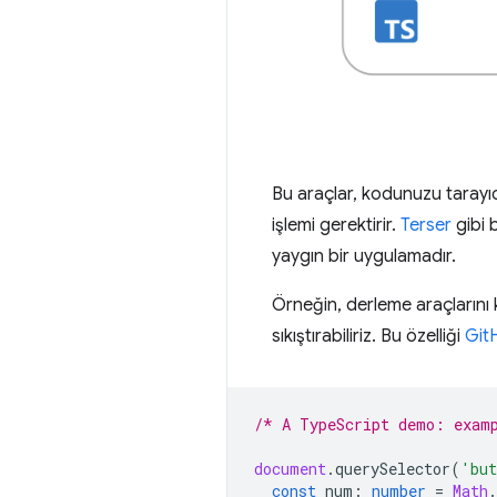
Bu araçlar, kodunuzu tarayı
işlemi gerektirir.
Terser
gibi 
yaygın bir uygulamadır.
Örneğin, derleme araçlarını 
sıkıştırabiliriz. Bu özelliği
Git
/* A TypeScript demo: exam
document
.
querySelector
(
'but
const
num
:
number
=
Math
.