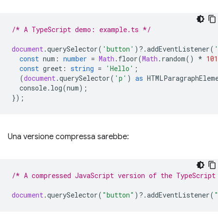
/* A TypeScript demo: example.ts */
document
.
querySelector
(
'button'
)
?
.
addEventListener
(
const
num
:
number
=
Math
.
floor
(
Math
.
random
()
*
101
const
greet
:
string
=
'Hello'
;
(
document
.
querySelector
(
'p'
)
as
HTMLParagraphElem
console
.
log
(
num
);
});
Una versione compressa sarebbe:
/* A compressed JavaScript version of the TypeScript
document
.
querySelector
(
"button"
)
?
.
addEventListener
(