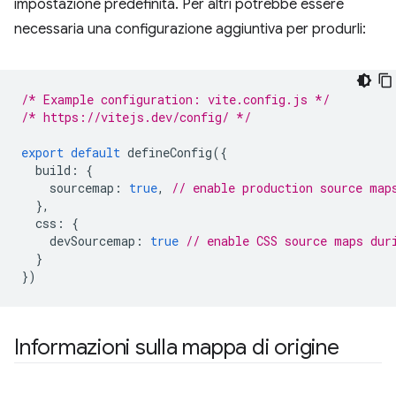
impostazione predefinita. Per altri potrebbe essere
necessaria una configurazione aggiuntiva per produrli:
/* Example configuration: vite.config.js */
/* https://vitejs.dev/config/ */
export
default
defineConfig
({
build
:
{
sourcemap
:
true
,
// enable production source map
},
css
:
{
devSourcemap
:
true
// enable CSS source maps dur
}
})
Informazioni sulla mappa di origine