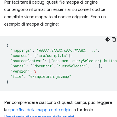
Per facilitare il debug, questi file mappa di origine
contengono informazioni essenziali su come il codice
compilato viene mappato al codice originale. Ecco un
esempio di mappa di origine:
{
"mappings"
:
"AAAAA,SAASC,cAAc,WAAWC, ..."
,
"sources"
:
[
"src/script.ts"
],
"sourcesContent"
:
[
"document.querySelector('butto
"names"
:
[
"document"
,
"querySelector"
,
...],
"version"
:
3
,
"file"
:
"example.min.js.map"
}
Per comprendere ciascuno di questi campi, puoi leggere
la
specifica della mappa delle origini
o l'articolo