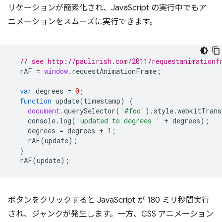
リケーションが簡素化され、JavaScript の実行中でもア
ニメーションをスムーズに実行できます。
// see http://paulirish.com/2011/requestanimationf
rAF
=
window
.
requestAnimationFrame
;
var
degrees
=
0
;
function
update
(
timestamp
)
{
document
.
querySelector
(
'#foo'
).
style
.
webkitTrans
console
.
log
(
'updated to degrees '
+
degrees
);
degrees
=
degrees
+
1
;
rAF
(
update
);
}
rAF
(
update
);
ボタンをクリックすると JavaScript が 180 ミリ秒間実行
され、ジャンクが発生します。一方、CSS アニメーション