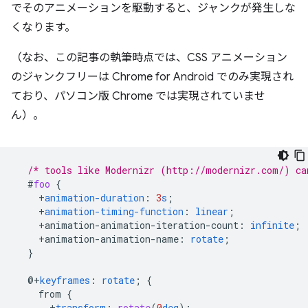
でそのアニメーションを駆動すると、ジャンクが発生しな
くなります。
（なお、この記事の執筆時点では、CSS アニメーション
のジャンクフリーは Chrome for Android でのみ実現され
ており、パソコン版 Chrome では実現されていませ
ん）。
/* tools like Modernizr (http://modernizr.com/) ca
#
foo
{
+
animation-duration
:
3
s
;
+
animation-timing-function
:
linear
;
+
animation-animation-iteration-count
:
infinite
;
+
animation-animation-name
:
rotate
;
}
@+
keyframes
:
rotate
;
{
from
{
+
transform
:
rotate
(
0
deg
);