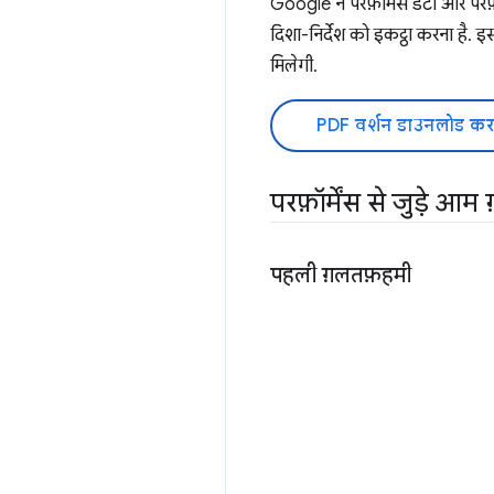
Google ने परफ़ॉर्मेंस डेटा और परफ़
दिशा-निर्देश को इकट्ठा करना है. इ
मिलेगी.
PDF वर्शन डाउनलोड कर
परफ़ॉर्मेंस से जुड़े आ
पहली ग़लतफ़हमी