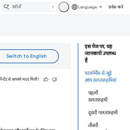
/
प्रवेश करें
इस पेज पर, यह
जानकारी उपलब्ध
है
परफ़ॉर्मेंस से जुड़े
ॉन्टेंट से आपको मदद मिली?
आम ग़लतफ़हमियां
पहली
ग़लतफ़हमी
दूसरी गलतफ़हमी
तीसरी