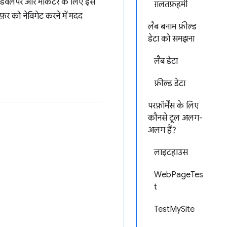
सद, डेवलपर और मार्केटर के लिए इस
ग़लतफ़हमी
फ़र को नेविगेट करने में मदद
लैब बनाम फ़ील्ड
डेटा को समझना
लैब डेटा
फ़ील्ड डेटा
परफ़ॉर्मेंस के लिए
कौनसे टूल अलग-
अलग हैं?
लाइटहाउस
WebPageTes
t
TestMySite