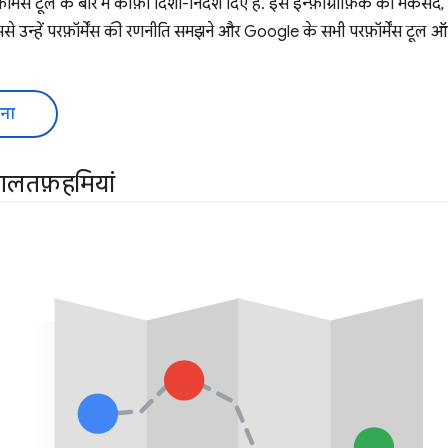
ॉर्मेंस टूल के बारे में काफ़ी दिशा-निर्देश दिए हैं. इस इन्फ़ोग्राफ़िक का मक
ससे उन्हें परफ़ॉर्मेंस की रणनीति समझने और Google के सभी परफ़ॉर्मेंस टूल ऑ
ना
म ग़लतफ़हमियां