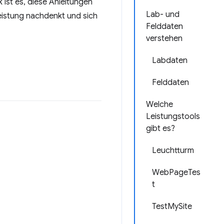
k ist es, diese Anleitungen
Lab- und
Leistung nachdenkt und sich
Felddaten
verstehen
Labdaten
Felddaten
Welche
Leistungstools
gibt es?
Leuchtturm
WebPageTes
t
TestMySite