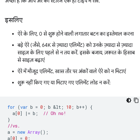
अच्छा है कि आप अरे का स्टोरेज एक ही टाइप में रखें.
इसलिए
ऐरे के लिए, 0 से शुरू होने वाली लगातार बटन का इस्तेमाल करना
बड़े ऐरे (जैसे, 64K से ज़्यादा एलिमेंट) को उनके ज़्यादा से ज़्यादा
साइज़ के लिए पहले से न तय करें. इसके बजाय, ज़रूरत के हिसाब
से साइज़ बढ़ाएं
ऐरे में मौजूद एलिमेंट, खास तौर पर अंकों वाले ऐरे को न मिटाएं
शुरू नहीं किए गए या मिटाए गए एलिमेंट लोड न करें:
for
(
var
b
=
0
;
b
&
lt
;
10
;
b
++
)
{
a
[
0
]
|=
b
;
// Oh no!
}
//vs.
a
=
new
Array
();
a
[
0
]
=
0
;