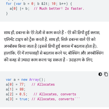
for
(
var
b
=
0
;
b
&
lt
;
10
;
b
++
)
{
a
[
0
]
|=
b
;
// Much better! 2x faster.
}
साथ ही, डबल्स के ऐरे तेज़ी से काम करते हैं - ऐरे की छिपी हुई क्लास,
एलिमेंट टाइप को ट्रैक करती है. साथ ही, सिर्फ़ डबल्स वाले ऐरे को
अनबॉक्स किया जाता है (इससे छिपी हुई क्लास में बदलाव होता है).
हालांकि, ऐरे में लापरवाही से बदलाव करने पर, बॉक्सिंग और अनबॉक्सिंग
की वजह से ज़्यादा काम करना पड़ सकता है - उदाहरण के लिए,
var
a
=
new
Array
();
a
[
0
]
=
77
;
// Allocates
a
[
1
]
=
88
;
a
[
2
]
=
0.5
;
// Allocates, converts
a
[
3
]
=
true
;
// Allocates, converts```