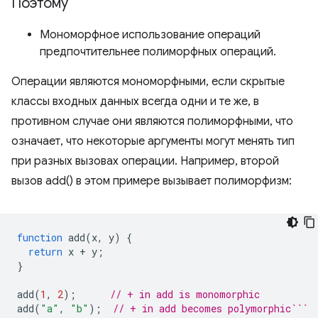
Поэтому
Мономорфное использование операций
предпочтительнее полиморфных операций.
Операции являются мономорфными, если скрытые
классы входных данных всегда одни и те же, в
противном случае они являются полиморфными, что
означает, что некоторые аргументы могут менять тип
при разных вызовах операции. Например, второй
вызов add() в этом примере вызывает полиморфизм:
function
add
(
x
,
y
)
{
return
x
+
y
;
}
add
(
1
,
2
);
// + in add is monomorphic
add
(
"a"
,
"b"
);
// + in add becomes polymorphic```