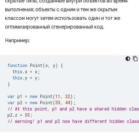
скрытые типы, созданные внутри объектов во время
выполнения; объекты с одним и тем же скрытым
классом могут затем использовать один и тот же
оптимизированный сгенерированный код.
Например:
function
Point
(
x
,
y
)
{
this
.
x
=
x
;
this
.
y
=
y
;
}
var
p1
=
new
Point
(
11
,
22
);
var
p2
=
new
Point
(
33
,
44
);
// At this point, p1 and p2 have a shared hidden clas
p2
.
z
=
55
;
// warning! p1 and p2 now have different hidden clas