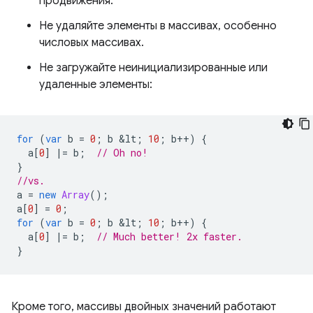
продвижения.
Не удаляйте элементы в массивах, особенно
числовых массивах.
Не загружайте неинициализированные или
удаленные элементы:
for
(
var
b
=
0
;
b
&
lt
;
10
;
b
++
)
{
a
[
0
]
|=
b
;
// Oh no!
}
//vs.
a
=
new
Array
();
a
[
0
]
=
0
;
for
(
var
b
=
0
;
b
&
lt
;
10
;
b
++
)
{
a
[
0
]
|=
b
;
// Much better! 2x faster.
}
Кроме того, массивы двойных значений работают