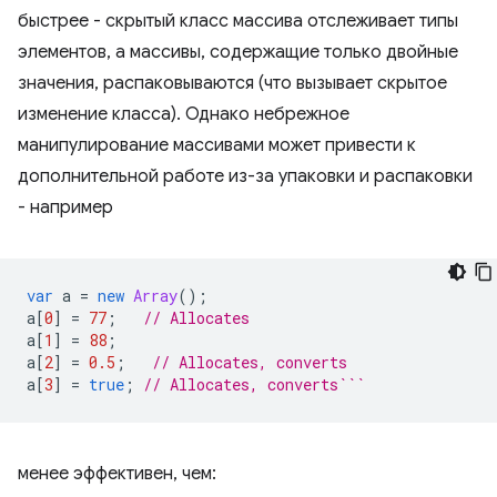
быстрее - скрытый класс массива отслеживает типы
элементов, а массивы, содержащие только двойные
значения, распаковываются (что вызывает скрытое
изменение класса). Однако небрежное
манипулирование массивами может привести к
дополнительной работе из-за упаковки и распаковки
- например
var
a
=
new
Array
();
a
[
0
]
=
77
;
// Allocates
a
[
1
]
=
88
;
a
[
2
]
=
0.5
;
// Allocates, converts
a
[
3
]
=
true
;
// Allocates, converts```
менее эффективен, чем: