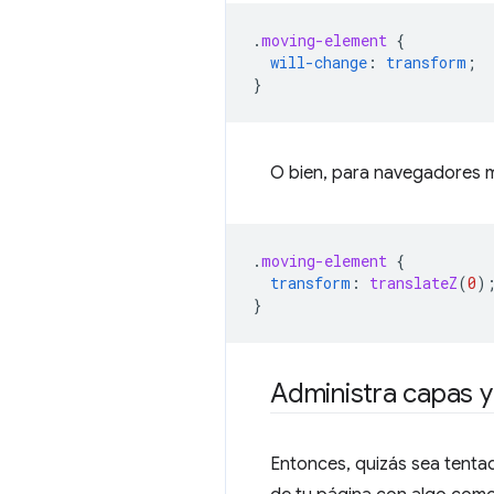
.
moving-element
{
will-change
:
transform
;
}
O bien, para navegadores m
.
moving-element
{
transform
:
translateZ
(
0
)
}
Administra capas y
Entonces, quizás sea tenta