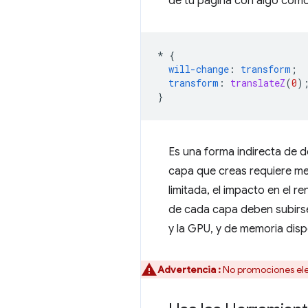
de tu página con algo como 
*
{
will-change
:
transform
;
transform
:
translateZ
(
0
)
}
Es una forma indirecta de 
capa que creas requiere mem
limitada, el impacto en el 
de cada capa deben subirse
y la GPU, y de memoria disp
Advertencia :
No promociones el