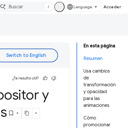
/
Acceder
En esta página
Resumen
Usa cambios
de
¿Te resultó útil?
transformación
ositor y
y opacidad
para las
animaciones
as
Cómo
promocionar