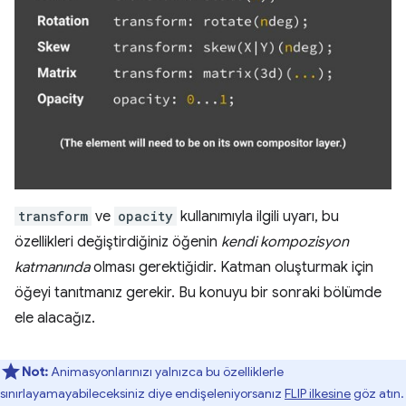
transform
ve
opacity
kullanımıyla ilgili uyarı, bu
özellikleri değiştirdiğiniz öğenin
kendi kompozisyon
katmanında
olması gerektiğidir. Katman oluşturmak için
öğeyi tanıtmanız gerekir. Bu konuyu bir sonraki bölümde
ele alacağız.
Not:
Animasyonlarınızı yalnızca bu özelliklerle
sınırlayamayabileceksiniz diye endişeleniyorsanız
FLIP ilkesine
göz atın.