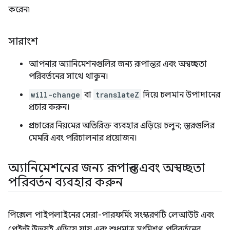
করেন৷
সারাংশ
আপনার অ্যানিমেশনগুলির জন্য রূপান্তর এবং অস্বচ্ছতা
পরিবর্তনের সাথে থাকুন।
will-change
বা
translateZ
দিয়ে চলমান উপাদানের
প্রচার করুন।
প্রচারের নিয়মের অতিরিক্ত ব্যবহার এড়িয়ে চলুন; স্তরগুলির
মেমরি এবং পরিচালনার প্রয়োজন।
অ্যানিমেশনের জন্য রূপান্তর এবং অস্বচ্ছতা
পরিবর্তন ব্যবহার করুন
পিক্সেল পাইপলাইনের সেরা-পারফর্মিং সংস্করণটি লেআউট এবং
পেইন্ট উভয়ই এড়িয়ে যায় এবং শুধুমাত্র সংমিশ্রণ পরিবর্তনের